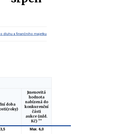
ho dluhu a finančního majetku
Jmenovitá
hodnota
nabízená do
dní doba
konkurenční
osti(roky)
části
aukce (mld.
**
Kč)
3,5
Max. 6,0