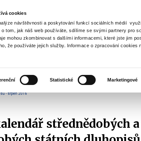
ívá cookies
nalýze návštěvnosti a poskytování funkcí sociálních médií vyu
Vyhledat
 o tom, jak náš web používáte, sdílíme se svými partnery pro so
daje mohou zkombinovat s dalšími informacemi, které jste jim pos
oho, že používáte jejich služby. Informace o zpracování cookies 
Finanční trh
Daně a účetnictví
Z
obrazit
Zobrazit
Zobrazit
ubmenu
submenu
submenu
ozpočtová
Finanční
Daně
olitika
trh
a
erenční
Statistické
Marketingové
účetnictví
Emise státních dluhopisů
Emisní kalendáře SDD
2016
sů - srpen 2016
alendář střednědobých a
bých státních dluhopisů