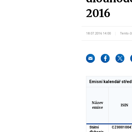
2016
18.07.2016 14:00
Tento č
Emisní kalendář stře
Název
ISIN
emise
Státní
CZ0001004