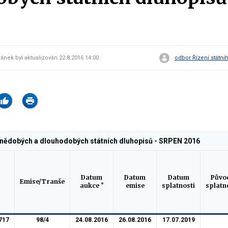
lánek byl aktualizován 22.8.2016 14:00
odbor Řízení státní
dnědobých a dlouhodobých státních dluhopisů - SRPEN 2016
Datum
Datum
Datum
Půvo
Emise/Tranše
*
aukce
emise
splatnosti
splatn
717
98/4
24.08.2016
26.08.2016
17.07.2019