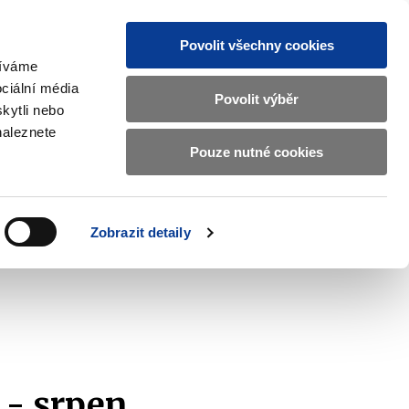
Povolit všechny cookies
žíváme
CZ
EN
ciální média
Základní
Povolit výběr
kytli nebo
informace
naleznete
o
Pouze nutné cookies
ahraničí a EU
Kontrola a regulace
Ministerstvu
Zobrazit
Zobrazit
submenu
submenu
financí
Zahraničí
Kontrola
a
a
v
Zobrazit detaily
EU
regulace
českém
znakovém
jazyce.
 - srpen