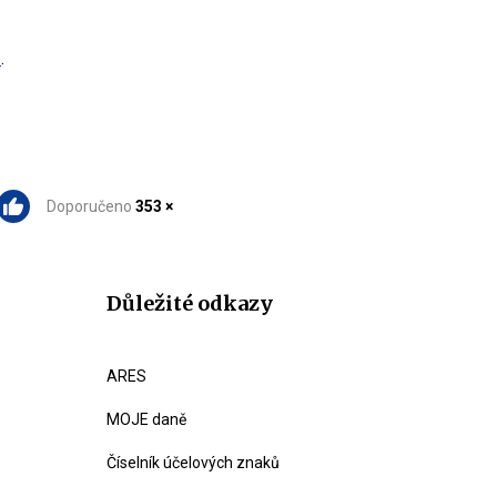
6
.
Doporučeno
353 ×
Důležité odkazy
ARES
MOJE daně
Číselník účelových znaků