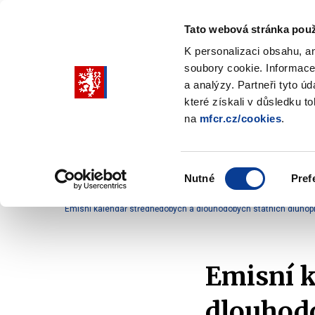
Tato webová stránka použ
K personalizaci obsahu, a
soubory cookie. Informace
Pohybujte
a analýzy. Partneři tyto ú
šipkami
které získali v důsledku t
na
mfcr.cz/cookies
.
nahoru
Ministerstvo
Rozpočtová politika
a
Zobrazit
Z
submenu
s
dolů
Ministerstvo
R
Výběr
p
Nutné
Pref
pro
souhlasu
Domů
Rozpočtová politika
Řízení státního dluhu
výběr
Emisní kalendář střednědobých a dlouhodobých státních dluhopi
našeptaných
položek
Emisní k
dlouhodo