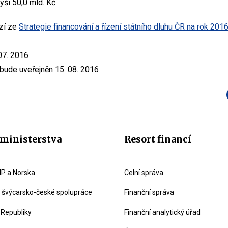
výši 50,0 mld. Kč
zí ze
Strategie financování a řízení státního dluhu ČR na rok 201
07. 2016
 bude uveřejněn 15. 08. 2016
ministerstva
Resort financí
P a Norska
Celní správa
švýcarsko-české spolupráce
Finanční správa
 Republiky
Finanční analytický úřad