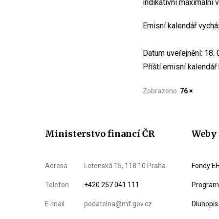
indikativní maximální 
Emisní kalendář vychá
Datum uveřejnění: 18. 
Příští emisní kalendář
Zobrazeno
76 ×
Ministerstvo financí ČR
Weby 
Adresa
Letenská 15, 118 10 Praha
Fondy EH
Telefon
+420 257 041 111
Program 
E-mail
podatelna@mf.gov.cz
Dluhopis