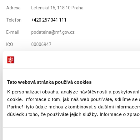
Adresa
Letenská 15, 118 10 Praha
Telefon
+420 257 041 111
E-mail
podatelna@mf.gov.cz
IČO
00006947
DIČ
CZ00006947
ID Datové
xzeaauv
schránky
Tato webová stránka používá cookies
K personalizaci obsahu, analýze návštěvnosti a poskytován
Weby ministerstva
cookie. Informace o tom, jak náš web používáte, sdílíme se 
Partneři tyto údaje mohou zkombinovat s dalšími informacemi, 
důsledku toho, že používáte jejich služby. Informace o zpra
Resort financí
Důležité odkazy
Výběr