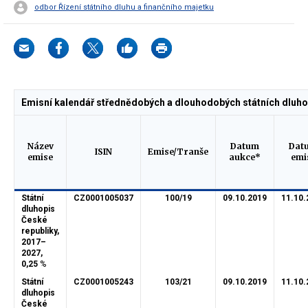
odbor Řízení státního dluhu a finančního majetku
Emisní kalendář střednědobých a dlouhodobých státních dluhop
Název
Datum
Dat
ISIN
Emise/Tranše
emise
aukce*
emi
Státní
CZ0001005037
100/19
09.10.2019
11.10.
dluhopis
České
republiky,
2017–
2027,
0,25
%
Státní
CZ0001005243
103/21
09.10.2019
11.10.
dluhopis
České