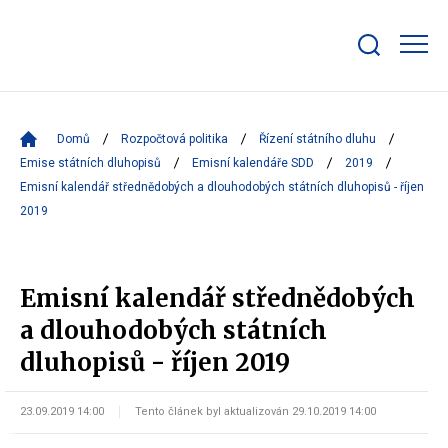
Zobrazit/skrýt
search
bar
Domů
Rozpočtová politika
Řízení státního dluhu
Emise státních dluhopisů
Emisní kalendáře SDD
2019
Emisní kalendář střednědobých a dlouhodobých státních dluhopisů - říjen
2019
Emisní kalendář střednědobých
a dlouhodobých státních
dluhopisů - říjen 2019
23.09.2019 14:00
Tento článek byl aktualizován 29.10.2019 14:00