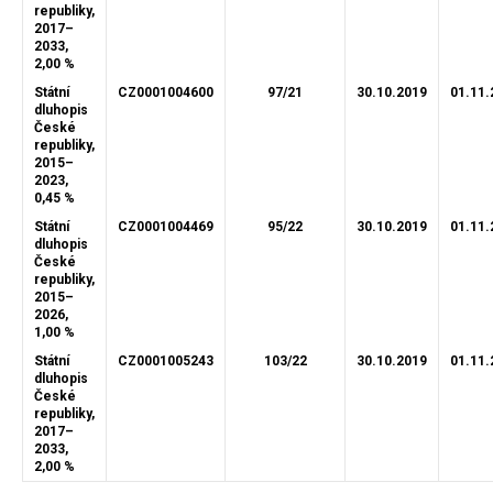
republiky,
2017–
2033,
2,00 %
Státní
CZ0001004600
97/21
30.10.2019
01.11.
dluhopis
České
republiky,
2015–
2023,
0,45 %
Státní
CZ0001004469
95/22
30.10.2019
01.11.
dluhopis
České
republiky,
2015–
2026,
1,00 %
Státní
CZ0001005243
103/22
30.10.2019
01.11.
dluhopis
České
republiky,
2017–
2033,
2,00 %