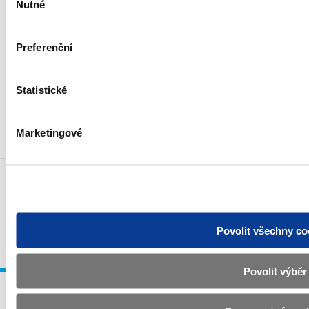
Nutné
souhlasu
Preferenční
Statistické
Odebírat novinky e-mailem
Novinky přes RSS
Marketingové
Povinné zveřejňované informace
Prohlášení o přístupnosti
Upravit souhlas s používáním cookies
GDPR
Povolit všechny co
© Všechna práva vyhrazena. Ministerstvo financí České republiky 2024
Povolit výběr