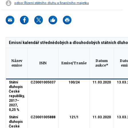
odbor Řízení státního dluhu a finančního majetku
Emisní kalendář střednědobých a dlouhodobých státních dluho
Název
Datum
Dat
ISIN
Emise/Tranše
emise
aukce*
emi
Státní
CZ0001005037
100/24
11.03.2020
13.03.
dluhopis
České
republiky,
2017–
2027,
0,25 %
Státní
CZ0001005888
121/1
11.03.2020
13.03.
dluhopis
České