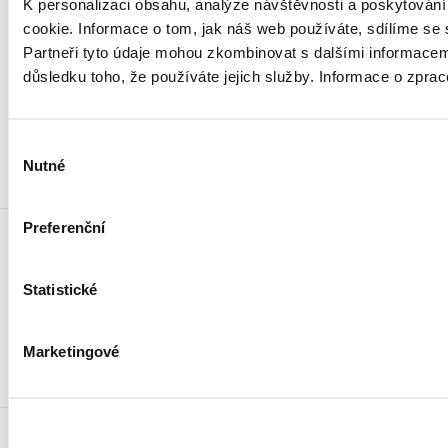
K personalizaci obsahu, analýze návštěvnosti a poskytován
cookie. Informace o tom, jak náš web používáte, sdílíme se 
Weby ministerstva
Partneři tyto údaje mohou zkombinovat s dalšími informacemi, 
důsledku toho, že používáte jejich služby. Informace o zpra
Resort financí
Výběr
Důležité odkazy
Nutné
souhlasu
Preferenční
Statistické
Odebírat novinky e-mailem
Marketingové
Novinky přes RSS