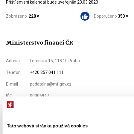
Příští emisní kalendář bude uveřejněn 23.03.2020
Zobrazeno
228 ×
Doporučeno
353 ×
Ministerstvo financí ČR
Adresa
Letenská 15, 118 10 Praha
Telefon
+420 257 041 111
E-mail
podatelna@mf.gov.cz
IČO
00006947
DIČ
CZ00006947
ID Datové
xzeaauv
Tato webová stránka používá cookies
schránky