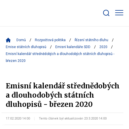
Zobrazit/skrýt
search
bar
Domů
Rozpočtová politika
Řízení státního dluhu
Emise státních dluhopisů
Emisní kalendáře SDD
2020
Emisní kalendář střednědobých a dlouhodobých státních dluhopisů -
březen 2020
Emisní kalendář střednědobých
a dlouhodobých státních
dluhopisů - březen 2020
17.02.2020 14:00
Tento článek byl aktualizován 23.3.2020 14:00