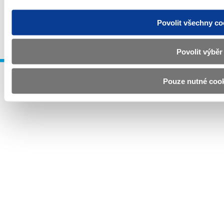
Povinné zveřejňované informace
Prohlášení o přístupnosti
Upravit souhlas s používáním cookies
GDPR
Povolit všechny co
© Všechna práva vyhrazena. Ministerstvo financí České republiky 2024
Povolit výběr
Pouze nutné coo