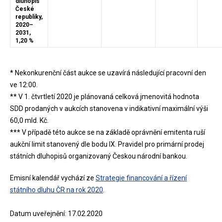
dluhopis
České
republiky,
2020–
2031,
1,20 %
* Nekonkurenční část aukce se uzavírá následující pracovní den
ve 12:00.
** V 1. čtvrtletí 2020 je plánovaná celková jmenovitá hodnota
SDD prodaných v aukcích stanovena v indikativní maximální výši
60,0 mld. Kč.
*** V případě této aukce se na základě oprávnění emitenta ruší
aukční limit stanovený dle bodu IX. Pravidel pro primární prodej
státních dluhopisů organizovaný Českou národní bankou.
Emisní kalendář vychází ze
Strategie financování a řízení
státního dluhu ČR na rok 2020
.
Datum uveřejnění: 17.02.2020