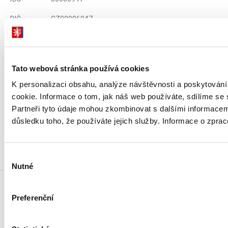
DIČ
CZ00006947
ID Datové
xzeaauv
schránky
Tato webová stránka používá cookies
Weby ministerstva
K personalizaci obsahu, analýze návštěvnosti a poskytován
cookie. Informace o tom, jak náš web používáte, sdílíme se 
Partneři tyto údaje mohou zkombinovat s dalšími informacemi, 
Resort financí
důsledku toho, že používáte jejich služby. Informace o zpra
Důležité odkazy
Výběr
Nutné
souhlasu
Preferenční
Odebírat novinky e-mailem