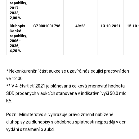
republiky,
2017–
2033,
2,00 %
Dluhopis
CZ0001001796
49/23
13.10.2021
15.10.
České
republiky,
2006–
2036,
4,20 %
* Nekonkurenční část aukce se uzavírá následující pracovní den
ve 12:00.
** V 4. čtvrtletí 2021 je plánovaná celková jmenovitá hodnota
SDD prodaných v aukcích stanovena v indikativní výši 50,0 mld.
Kč.
Pozn.: Ministerstvo si vyhrazuje právo změnit nabízené
dluhopisy za dluhopisy s obdobnou splatností nejpozději v den
vydání oznámení o aukci.