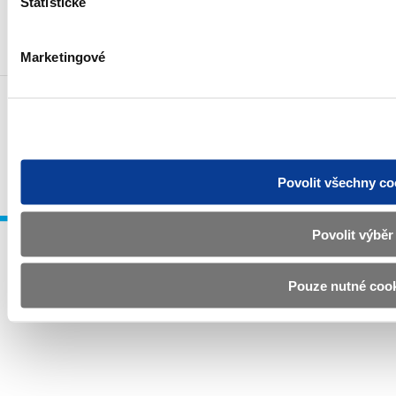
Statistické
Novinky přes RSS
Marketingové
Povinné zveřejňované informace
Prohlášení o přístupnosti
Upravit souhlas s používáním cookies
GDPR
© Všechna práva vyhrazena. Ministerstvo financí České republiky 2024
Povolit všechny co
Povolit výběr
Pouze nutné coo