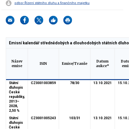
odbor Řízení státního dluhu a finančního majetku
Emisní kalendář střednědobých a dlouhodobých státních dluhop
Název
Datum
Dat
ISIN
Emise/Tranše
emise
aukce*
emi
Státní
CZ0001003859
78/30
13.10.2021
15.10.
dluhopis
České
republiky,
2013–
2028,
2,50 %
Státní
CZ0001005243
103/31
13.10.2021
15.10.
dluhopis
České