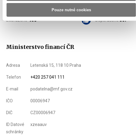
Příští emisní kalendář bude uveřejněn 23. 1. 2023.
Pouze nutné cookies
Zobrazeno
938 ×
Doporučeno
367 ×
Ministerstvo financí ČR
Adresa
Letenská 15, 118 10 Praha
Telefon
+420 257 041 111
E-mail
podatelna@mf.gov.cz
IČO
00006947
DIČ
CZ00006947
ID Datové
xzeaauv
schránky