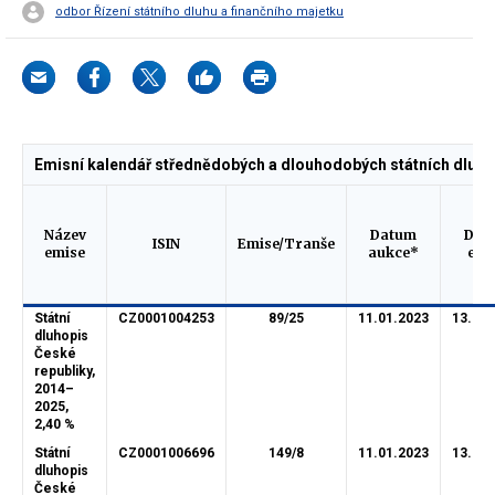
odbor Řízení státního dluhu a finančního majetku
Emisní kalendář střednědobých a dlouhodobých státních dluho
Název
Datum
Dat
ISIN
Emise/Tranše
emise
aukce*
emi
Státní
CZ0001004253
89/25
11.01.2023
13.01.
dluhopis
České
republiky,
2014–
2025,
2,40 %
Státní
CZ0001006696
149/8
11.01.2023
13.01.
dluhopis
České