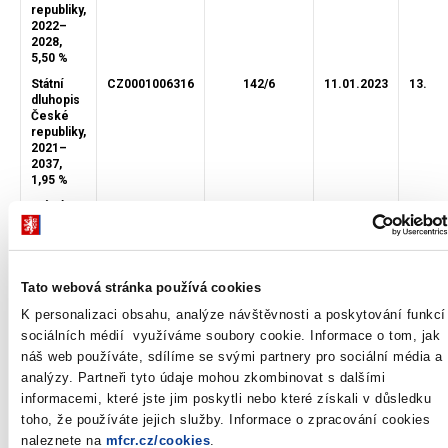
republiky,
2022–
2028,
5,50 %
Státní
CZ0001006316
142/6
11.01.2023
13.01.
dluhopis
České
republiky,
2021–
2037,
1,95 %
Státní
CZ0001005037
100/29
25.01.2023
27.01.
dluhopis
České
republiky,
2017–
2027,
Tato webová stránka používá cookies
0,25 %
K personalizaci obsahu, analýze návštěvnosti a poskytování funkcí
Státní
CZ0001006688
150/11
25.01.2023
27.01.
sociálních médií využíváme soubory cookie. Informace o tom, jak
dluhopis
náš web používáte, sdílíme se svými partnery pro sociální média a
České
republiky,
analýzy. Partneři tyto údaje mohou zkombinovat s dalšími
2022–
informacemi, které jste jim poskytli nebo které získali v důsledku
2030,
toho, že používáte jejich služby. Informace o zpracování cookies
5,00 %
naleznete na
mfcr.cz/cookies
.