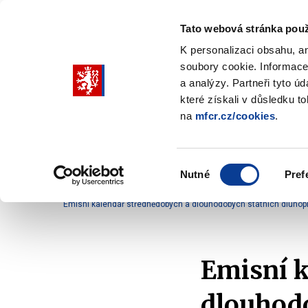
Tato webová stránka použ
K personalizaci obsahu, a
soubory cookie. Informace
Pohybujte
a analýzy. Partneři tyto ú
šipkami
které získali v důsledku t
na
mfcr.cz/cookies
.
nahoru
Ministerstvo
Rozpočtová politika
a
Zobrazit
Z
submenu
s
dolů
Ministerstvo
R
Výběr
p
Nutné
Pref
pro
souhlasu
Domů
Rozpočtová politika
Řízení státního dluhu
výběr
Emisní kalendář střednědobých a dlouhodobých státních dluhopi
našeptaných
položek
Emisní k
dlouhodo