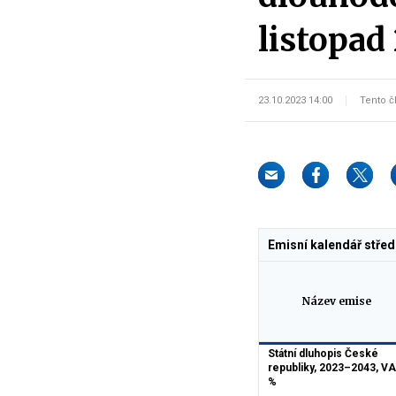
listopad
23.10.2023 14:00
Tento č
Emisní kalendář stře
Název emise
Státní dluhopis České
republiky, 2023–2043, V
%