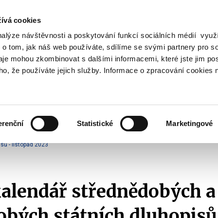
ívá cookies
nalýze návštěvnosti a poskytování funkcí sociálních médií vyu
Vyhledat
 o tom, jak náš web používáte, sdílíme se svými partnery pro so
daje mohou zkombinovat s dalšími informacemi, které jste jim pos
oho, že používáte jejich služby. Informace o zpracování cookies 
Finanční trh
Daně a účetnictví
Z
obrazit
Zobrazit
Zobrazit
ubmenu
submenu
submenu
ozpočtová
Finanční
Daně
olitika
trh
a
erenční
Statistické
Marketingové
účetnictví
Emise státních dluhopisů
Emisní kalendáře SDD
2023
sů - listopad 2023
alendář střednědobých a
bých státních dluhopisů