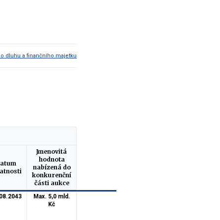
ho dluhu a finančního majetku
Jmenovitá
hodnota
atum
nabízená do
atnosti
konkurenční
části aukce
08.2043
Max. 5,0 mld.
Kč