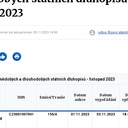
 2023
lánek byl aktualizován 20.11.2023 14:00
odbor Řízení státní
dnědobých a dlouhodobých státních dluhopisů - listopad 2023
Datum
Datum
D
ISIN
Emise/Tranše
aukce
vypořádání
spl
CZ0001007041
155/4
01.11.2023
03.11.2023
18.
AR