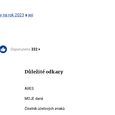
ky na rok 2023
a
její
Doporučeno
332 ×
Důležité odkazy
ARES
MOJE daně
Číselník účelových znaků