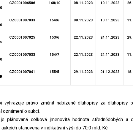
CZ0001006506
148/10
08.11.2023
10.11.2023
26.
00
CZ0001007033
154/6
08.11.2023
10.11.2023
11.
50
CZ0001007025
153/6
22.11.2023
24.11.2023
29.
75
CZ0001007033
154/7
22.11.2023
24.11.2023
11.
50
CZ0001007041
155/5
29.11.2023
01.12.2023
18.
AR
 si vyhrazuje právo změnit nabízené dluhopisy za dluhopisy 
í oznámení o aukci.
3 je plánovaná celková jmenovitá hodnota střednědobých a d
aukcích stanovena v indikativní výši do 70,0 mld. Kč.