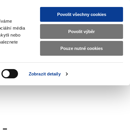
Povolit všechny cookies
žíváme
CZ
EN
ciální média
Základní
Povolit výběr
kytli nebo
informace
naleznete
o
Pouze nutné cookies
ahraničí a EU
Kontrola a regulace
Ministerstvu
Zobrazit
Zobrazit
submenu
submenu
financí
Zahraničí
Kontrola
a
a
v
Zobrazit detaily
EU
regulace
českém
znakovém
jazyce.
 -