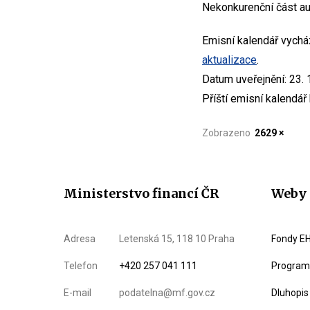
Nekonkurenční část auk
Emisní kalendář vychá
aktualizace
.
Datum uveřejnění: 23. 
Příští emisní kalendář
Zobrazeno
2629 ×
Ministerstvo financí ČR
Weby 
Adresa
Letenská 15, 118 10 Praha
Fondy EH
Telefon
+420 257 041 111
Program 
E-mail
podatelna@mf.gov.cz
Dluhopis