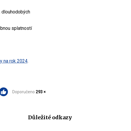
 a dlouhodobých
obnou splatností
ky na rok 2024
.
Doporučeno
293 ×
Důležité odkazy