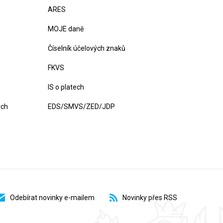
ARES
MOJE daně
Číselník účelových znaků
FKVS
IS o platech
ých
EDS/SMVS/ZED/JDP
Odebírat novinky e-mailem
Novinky přes RSS