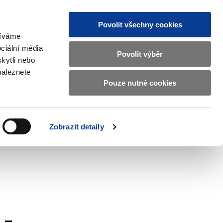
Povolit všechny cookies
žíváme
CZ
EN
ciální média
Základní
Povolit výběr
kytli nebo
informace
naleznete
o
Pouze nutné cookies
ahraničí a EU
Kontrola a regulace
Ministerstvu
Zobrazit
Zobrazit
submenu
submenu
financí
Zahraničí
Kontrola
a
a
v
Zobrazit detaily
EU
regulace
českém
znakovém
jazyce.
 -