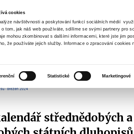
ívá cookies
nalýze návštěvnosti a poskytování funkcí sociálních médií vyu
Vyhledat
 o tom, jak náš web používáte, sdílíme se svými partnery pro so
daje mohou zkombinovat s dalšími informacemi, které jste jim pos
oho, že používáte jejich služby. Informace o zpracování cookies 
Finanční trh
Daně a účetnictví
Z
obrazit
Zobrazit
Zobrazit
ubmenu
submenu
submenu
ozpočtová
Finanční
Daně
olitika
trh
a
erenční
Statistické
Marketingové
účetnictví
Emise státních dluhopisů
Emisní kalendáře SDD
2024
sů - březen 2024
alendář střednědobých a
bých státních dluhopisů