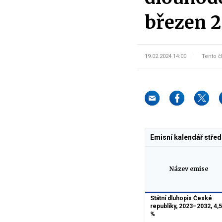
březen 
19.02.2024 14:00
Tento č
Emisní kalendář stře
Název emise
Státní dluhopis České
republiky, 2023–2032, 4,
%