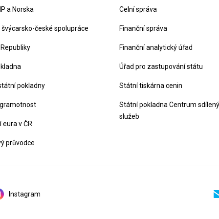
P a Norska
Celní správa
švýcarsko-české spolupráce
Finanční správa
 Republiky
Finanční analytický úřad
okladna
Úřad pro zastupování státu
státní pokladny
Státní tiskárna cenin
 gramotnost
Státní pokladna Centrum sdílen
služeb
 eura v ČR
vý průvodce
Instagram