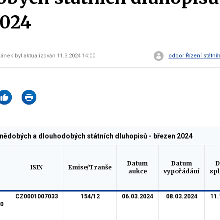
2024
lánek byl aktualizován 11.3.2024 14:00
odbor Řízení státní
dnědobých a dlouhodobých státních dluhopisů - březen 2024
Datum
Datum
D
ISIN
Emise/Tranše
aukce
vypořádání
spl
CZ0001007033
154/12
06.03.2024
08.03.2024
11.
50