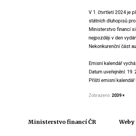
V 1. čtvrtletí 2024 j
státních dluhopisů pro
Ministerstvo financí 
nejpozději v den vydán
Nekonkurenční část auk
Emisní kalendář vychá
Datum uveřejnění: 19. 
Příští emisní kalendář
Zobrazeno
2039 ×
Ministerstvo financí ČR
Weby 