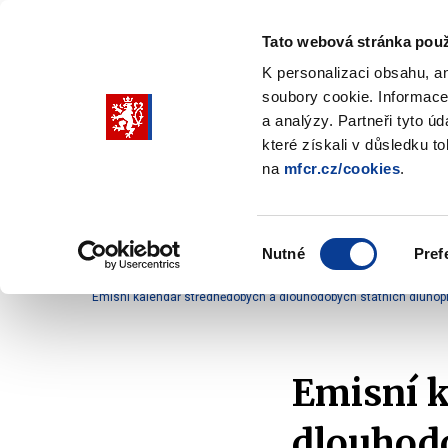
Tato webová stránka použ
K personalizaci obsahu, a
soubory cookie. Informace
Pohybujte
a analýzy. Partneři tyto ú
šipkami
které získali v důsledku t
na
mfcr.cz/cookies
.
nahoru
Ministerstvo
Rozpočtová politika
a
Zobrazit
Z
submenu
s
dolů
Ministerstvo
R
Výběr
p
Nutné
Pref
pro
souhlasu
Domů
Rozpočtová politika
Řízení státního dluhu
výběr
Emisní kalendář střednědobých a dlouhodobých státních dluhopi
našeptaných
položek
Emisní k
dlouhodo