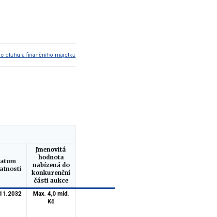
ho dluhu a finančního majetku
Jmenovitá
hodnota
atum
nabízená do
atnosti
konkurenční
části aukce
11.2032
Max. 4,0 mld.
Kč