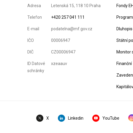
Adresa
Letenská 15, 118 10 Praha
Fondy EH
Telefon
+420 257 041 111
Program 
E-mail
podatelna@mf.gov.cz
Dluhopis
IČO
00006947
Státní p
DIČ
CZ00006947
Monitor 
ID Datové
xzeaauv
Finanční
schránky
Zavedení
Kapitálo
Linkedin
YouTube
X