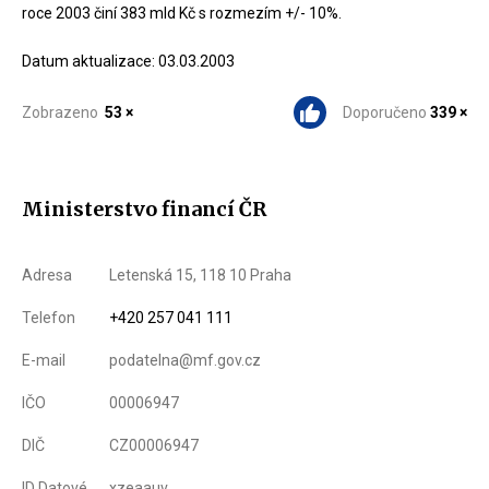
roce 2003 činí 383 mld Kč s rozmezím +/- 10%.
Datum aktualizace: 03.03.2003
Zobrazeno
53 ×
Doporučeno
339 ×
Ministerstvo financí ČR
Adresa
Letenská 15, 118 10 Praha
Telefon
+420 257 041 111
E-mail
podatelna@mf.gov.cz
IČO
00006947
DIČ
CZ00006947
ID Datové
xzeaauv