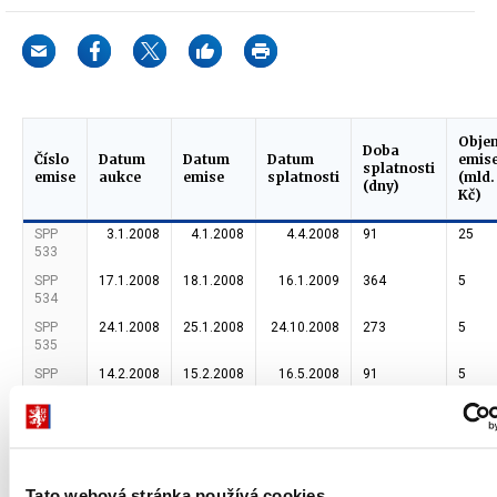
Obje
Doba
Číslo
Datum
Datum
Datum
emis
splatnosti
emise
aukce
emise
splatnosti
(mld.
(dny)
Kč)
SPP
3.1.2008
4.1.2008
4.4.2008
91
25
533
SPP
17.1.2008
18.1.2008
16.1.2009
364
5
534
SPP
24.1.2008
25.1.2008
24.10.2008
273
5
535
SPP
14.2.2008
15.2.2008
16.5.2008
91
5
536
SPP
21.2.2008
22.2.2008
22.8.2008
182
5
537
SPP
6.3.2008
7.3.2008
6.6.2008
91
5
538
Tato webová stránka používá cookies