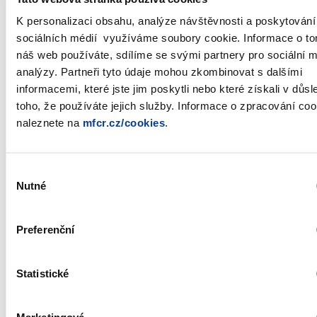
SPP
27.3.2008
28.3.2008
26.9.2008
182
5
K personalizaci obsahu, analýze návštěvnosti a poskytování
539
sociálních médií využíváme soubory cookie. Informace o to
náš web používáte, sdílíme se svými partnery pro sociální 
Emisní kalendář vychází ze
Strategie financování a řízení
analýzy. Partneři tyto údaje mohou zkombinovat s dalšími
státního dluhu na rok 2008
informacemi, které jste jim poskytli nebo které získali v důs
toho, že používáte jejich služby. Informace o zpracování coo
Datum aktualizace: 19.12.2007
naleznete na
mfcr.cz/cookies
.
Zobrazeno
51 ×
Doporučeno
334 ×
Výběr
Nutné
souhlasu
Ministerstvo financí ČR
Preferenční
Adresa
Letenská 15, 118 10 Praha
Statistické
Telefon
+420 257 041 111
E-mail
podatelna@mf.gov.cz