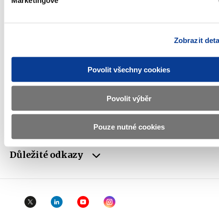
Marketingové
IČO
00006947
DIČ
CZ00006947
Zobrazit deta
ID Datové
xzeaauv
schránky
Povolit všechny cookies
Weby ministerstva
Povolit výběr
Resort financí
Pouze nutné cookies
Důležité odkazy