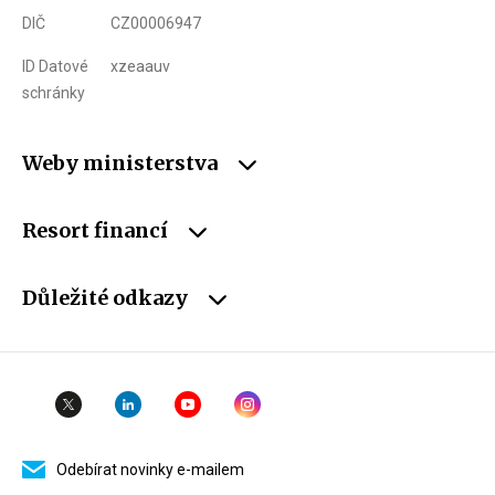
DIČ
CZ00006947
ID Datové
xzeaauv
schránky
Weby ministerstva
Resort financí
Důležité odkazy
Odebírat novinky e-mailem