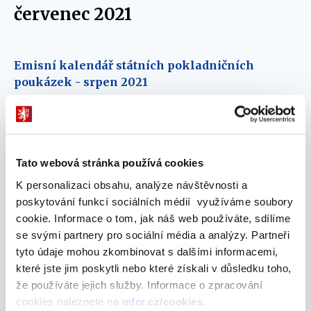
červenec 2021
Emisní kalendář státních pokladničních
poukázek - srpen 2021
26. července 2021
červen 2021
Tato webová stránka používá cookies
K personalizaci obsahu, analýze návštěvnosti a
Emisní kalendář státních pokladničních
poskytování funkcí sociálních médií využíváme soubory
poukázek - červenec 2021
cookie. Informace o tom, jak náš web používáte, sdílíme
30. června 2021
se svými partnery pro sociální média a analýzy. Partneři
tyto údaje mohou zkombinovat s dalšími informacemi,
květen 2021
které jste jim poskytli nebo které získali v důsledku toho,
že používáte jejich služby. Informace o zpracování
cookies naleznete na
mfcr.cz/cookies
.