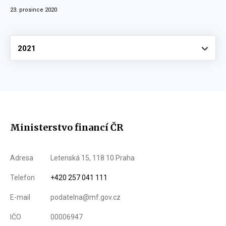
23. prosince 2020
Vyberte
2021
Ministerstvo financí ČR
Adresa
Letenská 15, 118 10 Praha
Telefon
+420 257 041 111
E-mail
podatelna@mf.gov.cz
IČO
00006947