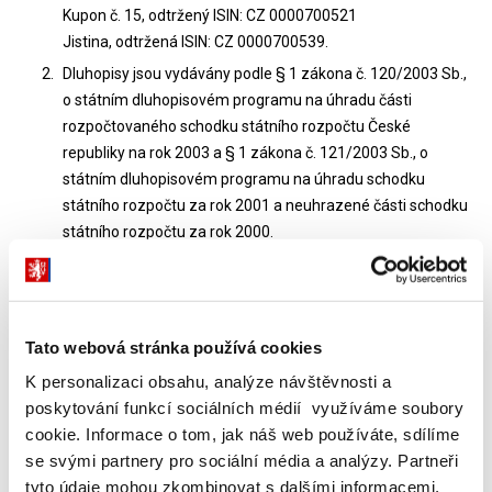
Kupon č. 15, odtržený ISIN: CZ 0000700521
Jistina, odtržená ISIN: CZ 0000700539.
Dluhopisy jsou vydávány podle § 1 zákona č. 120/2003 Sb.,
o státním dluhopisovém programu na úhradu části
rozpočtovaného schodku státního rozpočtu České
republiky na rok 2003 a § 1 zákona č. 121/2003 Sb., o
státním dluhopisovém programu na úhradu schodku
státního rozpočtu za rok 2001 a neuhrazené části schodku
státního rozpočtu za rok 2000.
Dluhopisy znějí na doručitele a jsou vydávány v
zaknihované podobě. Evidenci majitelů vede Středisko
cenných papírů.
Tato webová stránka používá cookies
Dluhopisy mohou nabývat právnické a fyzické osoby se
sídlem nebo bydlištěm na území České republiky i v
K personalizaci obsahu, analýze návštěvnosti a
zahraničí. Repatriace výnosů a splacené jmenovité
poskytování funkcí sociálních médií využíváme soubory
hodnoty do zahraničí budou prováděny dle právních
cookie. Informace o tom, jak náš web používáte, sdílíme
předpisů České republiky.
se svými partnery pro sociální média a analýzy. Partneři
Emitent předloží návrh na registraci dluhopisů na hlavním
tyto údaje mohou zkombinovat s dalšími informacemi,