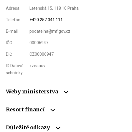
Adresa
Letenská 15, 118 10 Praha
Telefon
+420 257 041 111
E-mail
podatelna@mf.gov.cz
IČO
00006947
DIČ
CZ00006947
ID Datové
xzeaauv
schránky
Weby ministerstva
Resort financí
Důležité odkazy