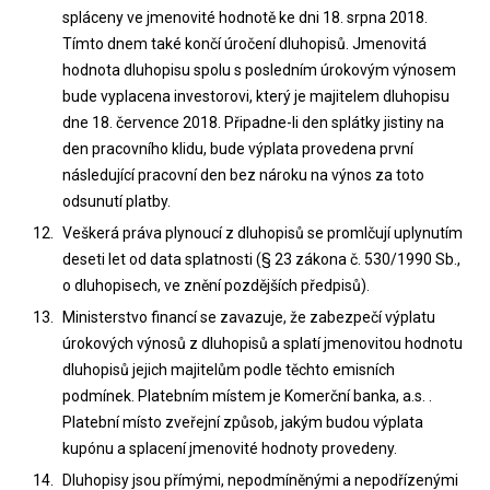
spláceny ve jmenovité hodnotě ke dni 18. srpna 2018.
Tímto dnem také končí úročení dluhopisů. Jmenovitá
hodnota dluhopisu spolu s posledním úrokovým výnosem
bude vyplacena investorovi, který je majitelem dluhopisu
dne 18. července 2018. Připadne-li den splátky jistiny na
den pracovního klidu, bude výplata provedena první
následující pracovní den bez nároku na výnos za toto
odsunutí platby.
Veškerá práva plynoucí z dluhopisů se promlčují uplynutím
deseti let od data splatnosti (§ 23 zákona č. 530/1990 Sb.,
o dluhopisech, ve znění pozdějších předpisů).
Ministerstvo financí se zavazuje, že zabezpečí výplatu
úrokových výnosů z dluhopisů a splatí jmenovitou hodnotu
dluhopisů jejich majitelům podle těchto emisních
podmínek. Platebním místem je Komerční banka, a.s. .
Platební místo zveřejní způsob, jakým budou výplata
kupónu a splacení jmenovité hodnoty provedeny.
Dluhopisy jsou přímými, nepodmíněnými a nepodřízenými