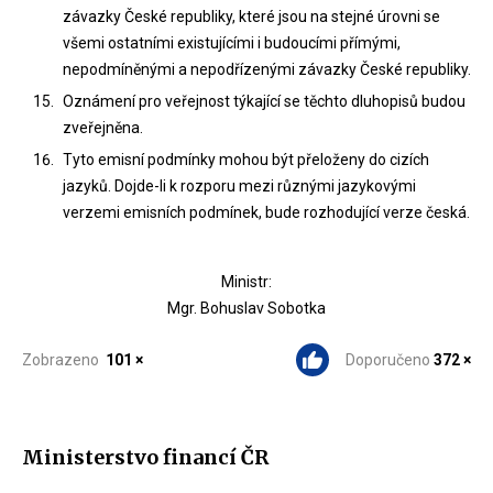
závazky České republiky, které jsou na stejné úrovni se
všemi ostatními existujícími i budoucími přímými,
nepodmíněnými a nepodřízenými závazky České republiky.
Oznámení pro veřejnost týkající se těchto dluhopisů budou
zveřejněna.
Tyto emisní podmínky mohou být přeloženy do cizích
jazyků. Dojde-li k rozporu mezi různými jazykovými
verzemi emisních podmínek, bude rozhodující verze česká.
Ministr:
Mgr. Bohuslav Sobotka
Zobrazeno
101 ×
Doporučeno
372 ×
Ministerstvo financí ČR