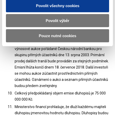
dluhopisu 18. července 2004.
Povolit všechny cookies
Výpočet poměrné části úroku probíhá na bázi jednoho roku
o 360 dnech a 12 měsíců po 30 dnech (BCK - standard
Povolit výběr
30E/360). Poměrná část úrokového výnosu je do ceny
dluhopisu započítávána od data emise.
Pouze nutné cookies
Dluhopisy budou vydávány po jednotlivých částech
(tranších). Primární prodej 1. tranše bude proveden formou
výnosové aukce pořádané Českou národní bankou pro
skupinu přímých účastníků dne 13. srpna 2003. Primární
prodej dalších tranší bude prováděn za stejných podmínek.
Emisní lhůta končí dnem 18. července 2018. Další investoři
se mohou aukce zúčastnit prostřednictvím přímých
účastníků. Oznámení o aukci a seznam přímých účastníků
budou předem zveřejněny.
Celkový předpokládaný objem emise dluhopisů je 75 000
000 000 Kč.
Ministerstvo financí prohlašuje, že dluží každému majiteli
dluhopisu jmenovitou hodnotu dluhopisu. Dluhopisy budou