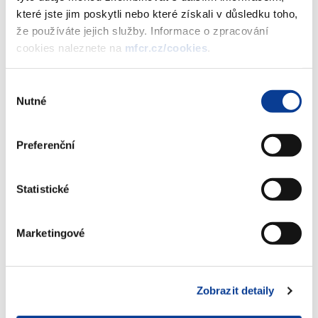
trhu Burzy cenných papírů Praha, a.s. Převoditelnost
které jste jim poskytli nebo které získali v důsledku toho,
dluhopisů ve Středisku cenných papírů začíná dnem
že používáte jejich služby. Informace o zpracování
připsání dluhopisů na účty prvních majitelů. Posledním
cookies naleznete na
mfcr.cz/cookies
.
dnem, kdy bude docházet k převodům cenných papírů na
účtech majitelů ve Středisku cenných papírů, je 18.
Výběr
červenec 2018.
Nutné
souhlasu
Dluhopisy jsou úročeny pevnou úrokovou sazbou ve výši
4,60 % p.a. Úrokové výnosy jsou vypláceny jedenkrát ročně,
Preferenční
a to vždy k 18. srpnu příslušného roku. Připadne- li den
výplaty výnosu na den pracovního klidu, bude výplata
provedena první následující pracovní den bez nároku na
Statistické
výnos za toto odsunutí platby.
Rozhodný den pro výplatu výnosu z dluhopisu předchází o
Marketingové
jeden měsíc dnu splatnosti výnosu z dluhopisu. Datum ex-
kupon je den následující po rozhodném dnu a je stanoveno
na 19. července. Úrokový výnos obdrží vždy investor, který
Zobrazit detaily
je majitelem dluhopisu 18. července každého roku. Úrokový
výnos za první rok obdrží investor, který je majitelem