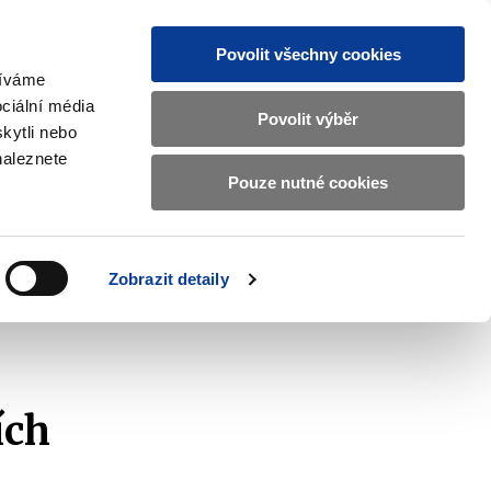
Povolit všechny cookies
žíváme
CZ
EN
ciální média
Základní
Povolit výběr
kytli nebo
informace
naleznete
o
Pouze nutné cookies
ahraničí a EU
Kontrola a regulace
Ministerstvu
Zobrazit
Zobrazit
submenu
submenu
financí
Zahraničí
Kontrola
a
a
v
Zobrazit detaily
EU
regulace
českém
znakovém
jazyce.
ích