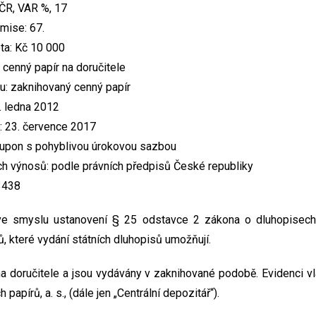
ČR, VAR %, 17
mise: 67.
ta: Kč 10 000
 cenný papír na doručitele
: zaknihovaný cenný papír
. ledna 2012
: 23. července 2017
kupon s pohyblivou úrokovou sazbou
h výnosů: podle právních předpisů České republiky
3438
ve smyslu ustanovení § 25 odstavce 2 zákona o dluhopisech
, které vydání státních dluhopisů umožňují.
na doručitele a jsou vydávány v zaknihované podobě. Evidenci vl
papírů, a. s., (dále jen „Centrální depozitář“).