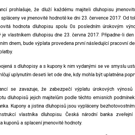
ancí prohlašuje, že dluží každému majiteli dluhopisu jmenovi
spláceny ve jmenovité hodnotě ke dni 23. července 2017. Od to
novitá hodnota dluhopisu spolu 0s posledním úrokovým vý
rý je vlastníkem dluhopisu dne 23. června 2017. Připadne-li den 
vním dnem, bude výplata provedena první následující pracovní d
platby.
pojená s dluhopisy a s kupony k nim vydanými se ve smyslu ust
lčují uplynutím deseti let ode dne, kdy mohla být uplatněna popr
nancí se zavazuje, že zabezpečí výplatu úrokových výnosů 
otu dluhopisů jejich majitelům podle těchto emisních podmínek
nka. Kupony a jistina dluhopisů jsou vypláceny bezhotovostní
instrukcí vlastníka dluhopisu. Česká národní banka zveřej
a kuponů a splacení jmenovité hodnoty.