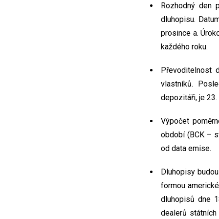
Rozhodný den p
dluhopisu. Datu
prosince a. Úrok
každého roku.
Převoditelnost 
vlastníků. Pos
depozitáři, je 23
Výpočet poměrné
období (BCK – s
od data emise.
Dluhopisy budou 
formou americké
dluhopisů dne 1
dealerů státních