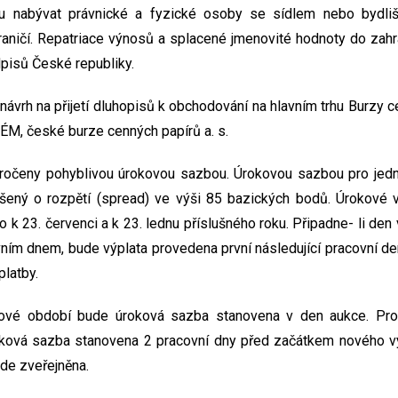
u nabývat právnické a fyzické osoby se sídlem nebo bydl
hraničí. Repatriace výnosů a splacené jmenovité hodnoty do zah
dpisů České republiky.
návrh na přijetí dluhopisů k obchodování na hlavním trhu Burzy c
ÉM, české burze cenných papírů a. s.
úročeny pohyblivou úrokovou sazbou. Úrokovou sazbou pro jed
ný o rozpětí (spread) ve výši 85 bazických bodů. Úrokové 
to k 23. červenci a k 23. lednu příslušného roku. Připadne- li den
vním dnem, bude výplata provedena první následující pracovní d
platby.
ové období bude úroková sazba stanovena v den aukce. Pro 
ková sazba stanovena 2 pracovní dny před začátkem nového 
de zveřejněna.