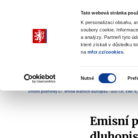
Tato webová stránka použ
K personalizaci obsahu, a
soubory cookie. Informace
Pohybujte
a analýzy. Partneři tyto ú
šipkami
které získali v důsledku t
na
mfcr.cz/cookies
.
nahoru
Ministerstvo
Rozpočtová politika
a
Zobrazit
Z
submenu
s
dolů
Ministerstvo
R
Výběr
p
Nutné
Pref
pro
souhlasu
Domů
Rozpočtová politika
Řízení státního dluhu
výběr
Emisní podmínky 67. emise státních dluhopisů - SDD ČR, VAR %
našeptaných
položek
Emisní p
dluhopis