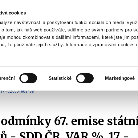
ívá cookies
nalýze návštěvnosti a poskytování funkcí sociálních médií vyu
Vyhledat
 o tom, jak náš web používáte, sdílíme se svými partnery pro so
daje mohou zkombinovat s dalšími informacemi, které jste jim pos
oho, že používáte jejich služby. Informace o zpracování cookies 
Finanční trh
Daně a účetnictví
Z
obrazit
Zobrazit
Zobrazit
ubmenu
submenu
submenu
ozpočtová
Finanční
Daně
olitika
trh
a
erenční
Statistické
Marketingové
účetnictví
Emise státních dluhopisů
Emisní podmínky
2012
, 17 - CZ0001003438
odmínky 67. emise státn
ů - SDD ČR, VAR %, 17 -