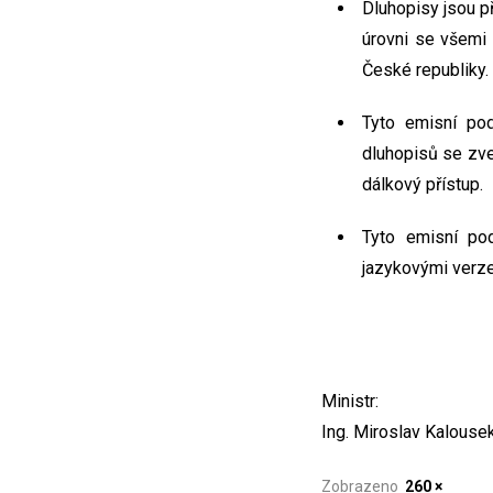
Dluhopisy jsou p
úrovni se všemi
České republiky.
Tyto emisní pod
dluhopisů se zve
dálkový přístup.
Tyto emisní po
jazykovými verze
Ministr:
Ing. Miroslav Kalousek, 
Zobrazeno
260 ×