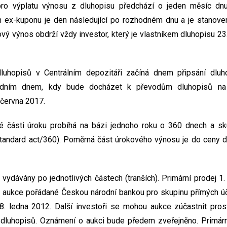
ro výplatu výnosu z dluhopisu předchází o jeden měsíc dnu
m ex-kuponu je den následující po rozhodném dnu a je stanoven
ový výnos obdrží vždy investor, který je vlastníkem dluhopisu 23
dluhopisů v Centrálním depozitáři začíná dnem připsání dluh
ledním dnem, kdy bude docházet k převodům dluhopisů na 
. června 2017.
 části úroku probíhá na bázi jednoho roku o 360 dnech a s
tandard act/360). Poměrná část úrokového výnosu je do ceny d
vydávány po jednotlivých částech (tranších). Primární prodej 1
 aukce pořádané Českou národní bankou pro skupinu přímých úča
8. ledna 2012. Další investoři se mohou aukce zúčastnit prost
 dluhopisů. Oznámení o aukci bude předem zveřejněno. Primární