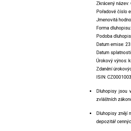
Zkrácený název: 
Pořadové číslo e
Jmenovitá hodno
Forma dluhopisu:
Podoba dluhopisu
Datum emise: 23
Datum splatnosti
Úrokový výnos: 
Zdanění úrokovýc
ISIN: CZ000100
Dluhopisy jsou 
zvláštních zákonů
Dluhopisy znějí 
depozitář cenných 