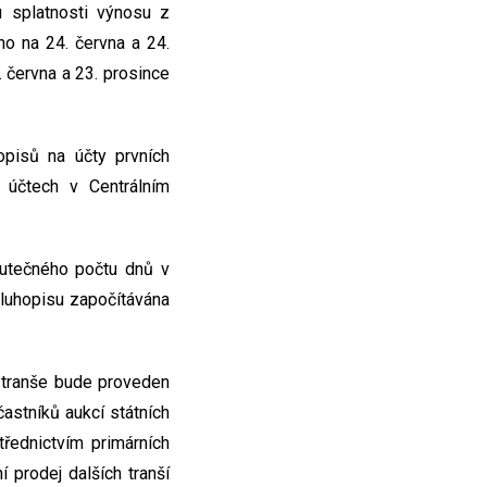
 splatnosti výnosu z
o na 24. června a 24.
. června a 23. prosince
opisů na účty prvních
účtech v Centrálním
kutečného počtu dnů v
luhopisu započítávána
. tranše bude proveden
stníků aukcí státních
řednictvím primárních
 prodej dalších tranší