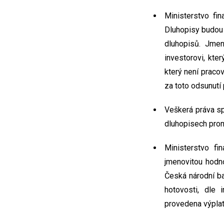
Ministerstvo fin
Dluhopisy budou 
dluhopisů. Jme
investorovi, kte
který není praco
za toto odsunutí 
Veškerá práva s
dluhopisech prom
Ministerstvo fi
jmenovitou hodn
Česká národní ba
hotovosti, dle 
provedena výplat