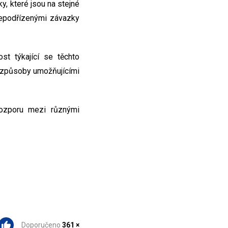
, které jsou na stejné
nepodřízenými závazky
st týkající se těchto
mi způsoby umožňujícími
rozporu mezi různými
Doporučeno
361 ×