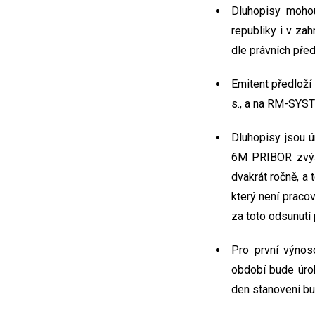
Dluhopisy moho
republiky i v za
dle právních pře
Emitent předloží 
s., a na RM-SYST
Dluhopisy jsou 
6M PRIBOR zvýše
dvakrát ročně, a 
který není praco
za toto odsunutí 
Pro první výnos
období bude úro
den stanovení bu