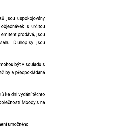
isů jsou uspokojovány
objednávek s určitou
emitent prodává, jsou
ahu. Dluhopisy jsou
mohou být v souladu s
ež byla předpokládaná
ů ke dni vydání těchto
polečností Moody’s na
není umožněno.