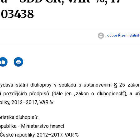
03438
odbor Řízení státní
 vydává státní dluhopisy v souladu s ustanovením § 25 záko
í pozdějších předpisů (dále jen „zákon o dluhopisech“), a u
bliky, 2012–2017, VAR %:
ristika dluhopisů:
publika - Ministerstvo financí
 České republiky, 2012–2017, VAR %