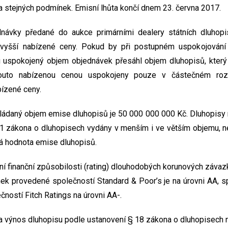
 stejných podmínek. Emisní lhůta končí dnem 23. června 2017.
dnávky předané do aukce primárními dealery státních dluhop
vyšší nabízené ceny. Pokud by při postupném uspokojování 
 uspokojený objem objednávek přesáhl objem dluhopisů, který 
outo nabízenou cenou uspokojeny pouze v částečném rozs
ízené ceny.
ládaný objem emise dluhopisů je 50 000 000 000 Kč. Dluhopisy 
1 zákona o dluhopisech vydány v menším i ve větším objemu, n
á hodnota emise dluhopisů.
í finanční způsobilosti (rating) dlouhodobých korunových závazk
ek provedené společností Standard & Poor’s je na úrovni AA, s
čností Fitch Ratings na úrovni AA-.
a výnos dluhopisu podle ustanovení § 18 zákona o dluhopisech 