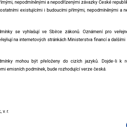
římými, nepodmíněnými a nepodřízenými závazky České republiky
 ostatními existujícími i budoucími přímými, nepodmíněnými a 
mínky se vyhlašují ve Sbírce zákonů. Oznámení pro veřejno
řejňují na internetových stránkách Ministerstva financí a další
dmínky mohou být přeloženy do cizích jazyků. Dojde-li k 
mi emisních podmínek, bude rozhodující verze česká.
v. r.