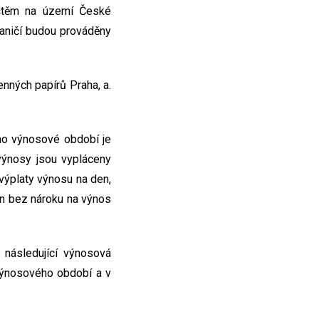
ištěm na území České
raničí budou prováděny
enných papírů Praha, a.
no výnosové období je
výnosy jsou vypláceny
 výplaty výnosu na den,
en bez nároku na výnos
následující výnosová
výnosového období a v