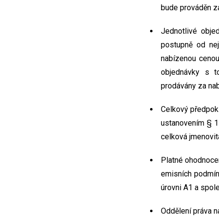
bude prováděn za
Jednotlivé obje
postupně od nej
nabízenou cenou
objednávky s t
prodávány za nab
Celkový předpok
ustanovením § 1
celková jmenovit
Platné ohodnocen
emisních podmín
úrovni A1 a spole
Oddělení práva n