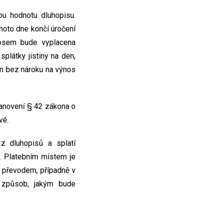
tou hodnotu dluhopisu.
hoto dne končí úročení
nosem bude vyplacena
splátky jistiny na den,
en bez nároku na výnos
anovení § 42 zákona o
vé.
z dluhopisů a splatí
. Platebním místem je
m převodem, případně v
ní způsob, jakým bude