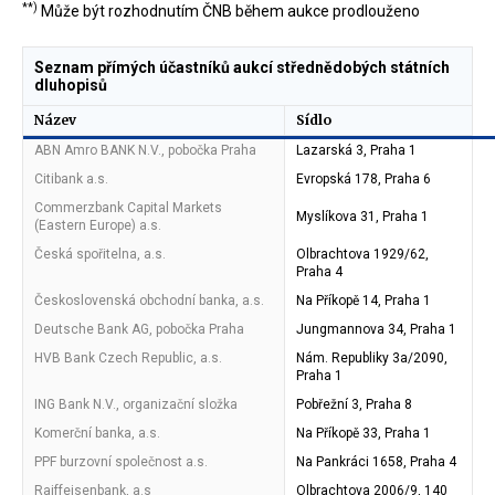
**)
Může být rozhodnutím ČNB během aukce prodlouženo
Seznam přímých účastníků aukcí střednědobých státních
dluhopisů
Název
Sídlo
ABN Amro BANK N.V., pobočka Praha
Lazarská 3, Praha 1
Citibank a.s.
Evropská 178, Praha 6
Commerzbank Capital Markets
Myslíkova 31, Praha 1
(Eastern Europe) a.s.
Česká spořitelna, a.s.
Olbrachtova 1929/62,
Praha 4
Československá obchodní banka, a.s.
Na Příkopě 14, Praha 1
Deutsche Bank AG, pobočka Praha
Jungmannova 34, Praha 1
HVB Bank Czech Republic, a.s.
Nám. Republiky 3a/2090,
Praha 1
ING Bank N.V., organizační složka
Pobřežní 3, Praha 8
Komerční banka, a.s.
Na Příkopě 33, Praha 1
PPF burzovní společnost a.s.
Na Pankráci 1658, Praha 4
Raiffeisenbank, a.s
Olbrachtova 2006/9, 140