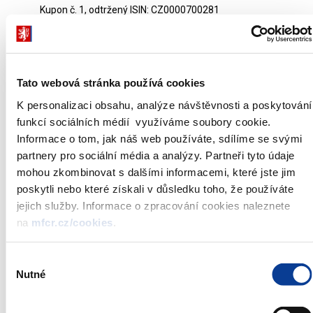
Kupon č. 1, odtržený ISIN: CZ0000700281
Kupon č. 2, odtržený ISIN: CZ0000700299
Kupon č. 3, odtržený ISIN: CZ0000700307
Kupon č. 4, odtržený ISIN: CZ0000700315
Kupon č. 5, odtržený ISIN: CZ0000700323
Tato webová stránka používá cookies
Kupon č. 6, odtržený ISIN: CZ0000700331
K personalizaci obsahu, analýze návštěvnosti a poskytování
Kupon č. 7, odtržený ISIN: CZ0000700349
funkcí sociálních médií využíváme soubory cookie.
Kupon č. 8, odtržený ISIN: CZ0000700356
Informace o tom, jak náš web používáte, sdílíme se svými
Kupon č. 9, odtržený ISIN: CZ0000700364
partnery pro sociální média a analýzy. Partneři tyto údaje
Kupon č. 10, odtržený ISIN: CZ0000700372
mohou zkombinovat s dalšími informacemi, které jste jim
Jistina, odtržená ISIN: CZ0000700273.
poskytli nebo které získali v důsledku toho, že používáte
Dluhopisy jsou vydávány podle § 1 zákona č. 122/2003 Sb.,
jejich služby. Informace o zpracování cookies naleznete
o státním dluhopisovém programu na úhradu jistin
na
mfcr.cz/cookies
.
státního dluhu splatných v letech 2003 a 2004, § 1 zákona
č. 9/2001 Sb., o státním dluhopisovém programu k získání
Výběr
finančních prostředků na poskytnutí návratné finanční
Nutné
souhlasu
výpomoci ze státního rozpočtu ke krytí výplaty náhrad ze
Zajišťovacího fondu družstevních záložen a § 1 zákona č.