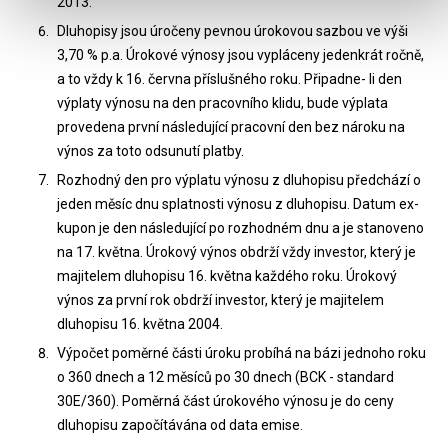
2013.
Dluhopisy jsou úročeny pevnou úrokovou sazbou ve výši
3,70 % p.a. Úrokové výnosy jsou vypláceny jedenkrát ročně,
a to vždy k 16. června příslušného roku. Připadne- li den
výplaty výnosu na den pracovního klidu, bude výplata
provedena první následující pracovní den bez nároku na
výnos za toto odsunutí platby.
Rozhodný den pro výplatu výnosu z dluhopisu předchází o
jeden měsíc dnu splatnosti výnosu z dluhopisu. Datum ex-
kupon je den následující po rozhodném dnu a je stanoveno
na 17. května. Úrokový výnos obdrží vždy investor, který je
majitelem dluhopisu 16. května každého roku. Úrokový
výnos za první rok obdrží investor, který je majitelem
dluhopisu 16. května 2004.
Výpočet poměrné části úroku probíhá na bázi jednoho roku
o 360 dnech a 12 měsíců po 30 dnech (BCK - standard
30E/360). Poměrná část úrokového výnosu je do ceny
dluhopisu započítávána od data emise.