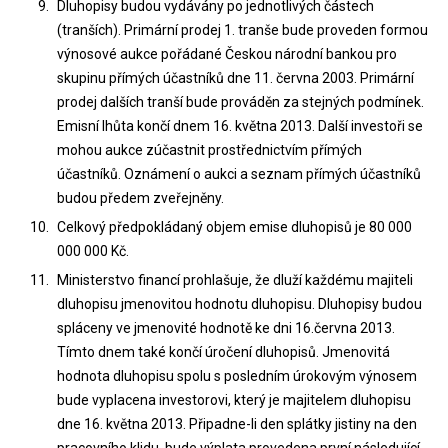
Dluhopisy budou vydávány po jednotlivých částech
(tranších). Primární prodej 1. tranše bude proveden formou
výnosové aukce pořádané Českou národní bankou pro
skupinu přímých účastníků dne 11. června 2003. Primární
prodej dalších tranší bude prováděn za stejných podmínek.
Emisní lhůta končí dnem 16. května 2013. Další investoři se
mohou aukce zúčastnit prostřednictvím přímých
účastníků. Oznámení o aukci a seznam přímých účastníků
budou předem zveřejněny.
Celkový předpokládaný objem emise dluhopisů je 80 000
000 000 Kč.
Ministerstvo financí prohlašuje, že dluží každému majiteli
dluhopisu jmenovitou hodnotu dluhopisu. Dluhopisy budou
spláceny ve jmenovité hodnotě ke dni 16.června 2013.
Tímto dnem také končí úročení dluhopisů. Jmenovitá
hodnota dluhopisu spolu s posledním úrokovým výnosem
bude vyplacena investorovi, který je majitelem dluhopisu
dne 16. května 2013. Připadne-li den splátky jistiny na den
pracovního klidu, bude výplata provedena první následující