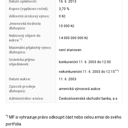
Datum splatnosti:
16. 6. 2013
Kupon (vyplácen ročně):
3,70 %
Alikvotní úrokový výnos:
0 Kč
Jmenovitá hodnota
10 000 Kč
dluhopisů:
Nabízený objem do
14 000 000 000 Kč
*)
aukce:
Maximální přijatelný výnos
není stanoven
dluhopisu:
Uzávěrka příjmu
konkurenční 11. 6. 2003 do 12:00
objednávek:
**)
nekonkurenční 11. 6. 2003 do 12:15
Datum aukce:
11. 6. 2003
Způsob prodeje
americká výnosová aukce
dluhopisů:
Administrátor emise:
Československá obchodní banka, a.s.
*)
MF si vyhrazuje právo odkoupit část nebo celou emisi do svého
portfolia