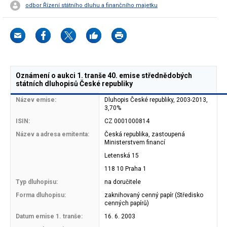
odbor Řízení státního dluhu a finančního majetku
Oznámení o aukci 1. tranše 40. emise střednědobých
státních dluhopisů České republiky
Název emise:
Dluhopis České republiky, 2003-2013,
3,70%
ISIN:
CZ 0001000814
Název a adresa emitenta:
Česká republika, zastoupená
Ministerstvem financí
Letenská 15
118 10 Praha 1
Typ dluhopisu:
na doručitele
Forma dluhopisu:
zaknihovaný cenný papír (Středisko
cenných papírů)
Datum emise 1. tranše:
16. 6. 2003