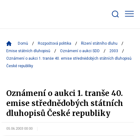
Zobrazit/skrýt
search
bar
Domů
Rozpočtová politika
Řízení státního dluhu
Emise státních dluhopisů
Oznámení o aukci SDD
2003
Oznámení o aukci 1. tranše 40. emise střednědobých státních dluhopisů
České republiky
Oznámení o aukci 1. tranše 40.
emise střednědobých státních
dluhopisů České republiky
05.06.2003 00:00