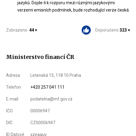
jazyků. Dojde-li k rozporu mezi různými jazykovými
verzemi emisních podmínek, bude rozhodující verze česká.
Zobrazeno
44 ×
Doporučeno
323 ×
Ministerstvo financí ČR
Adresa
Letenská 15, 118 10 Praha
Telefon
+420 257 041 111
E-mail
podatelna@mf.gov.cz
IČO
00006947
DIČ
CZ00006947
ID Datové
xzeaauv