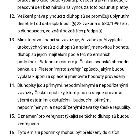
pracovní den bez nároku na výnos za toto odsunutí platby.
Veškerá práva plynoucí z dluhopisů se promlčují uplynutím
deseti let od data splatnosti (§ 23 zákona č. 530/1990 Sb.,
o dluhopisech, ve znění pozdějších předpisů).
Ministerstvo financí se zavazuje, že zabezpečí výplatu
úrokových výnosů z dluhopisů a splatí jmenovitou hodnotu
dluhopisů jejich majitelům podle těchto emisních
podmínek. Platebním místem je Československá obchodní
banka, a.s. Platební místo zveřejní způsob, jakým budou
výplata kuponu a splacení jmenovité hodnoty provedeny.
Dluhopisy jsou přímými, nepodmíněnými a nepodřízenými
závazky České republiky, které jsou na stejné úrovni se
všemi ostatními existujícími i budoucími přímými,
nepodmíněnými a nepodřízenými závazky České republiky.
Oznámení pro veřejnost týkající se těchto dluhopisů budou
zveřejněna.
Tyto emisní podmínky mohou být přeloženy do cizích