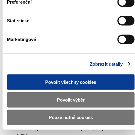
342/1999 Sb., o státních dluhopisových programech na
Preferenční
úhradu jistin státního dluhu splatných v roce 2000 a
schodku státního rozpočtu České republiky za rok 1999
Statistické
převyšujícího rozpočtovaný schodek.
Dluhopisy znějí na doručitele a jsou vydávány v
zaknihované podobě. Evidenci majitelů vede Středisko
Marketingové
cenných papírů.
Dluhopisy mohou nabývat právnické a fyzické osoby se
sídlem nebo bydlištěm na území České republiky i v
Zobrazit detaily
zahraničí. Repatriace výnosů a splacené jmenovité
hodnoty do zahraničí budou prováděny dle právních
Povolit všechny cookies
předpisů České republiky.
Emitent předloží návrh na registraci dluhopisů na hlavním
trhu Burzy cenných papírů Praha, a.s. Převoditelnost
Povolit výběr
dluhopisů ve Středisku cenných papírů začíná dnem
připsání dluhopisů na účty prvních majitelů. Posledním
Pouze nutné cookies
dnem, kdy bude docházet k převodům cenných papírů na
účtech majitelů ve Středisku cenných papírů, je 16. května