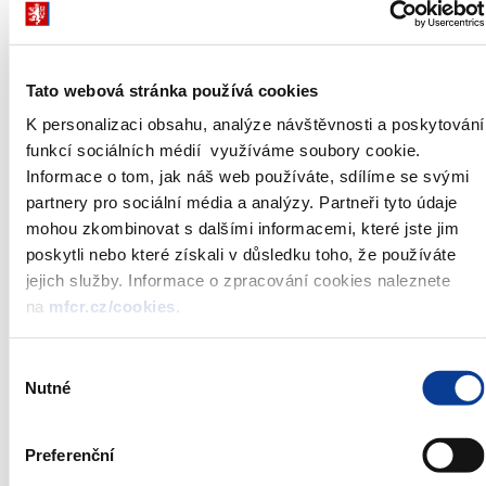
dluhopisů:
Nabízený objem do
7 000 000 000 Kč
**
aukce:
Maximální přijatelný výnos
není stanoven
Tato webová stránka používá cookies
dluhopisu:
K personalizaci obsahu, analýze návštěvnosti a poskytování
Datum aukce:
7.února 2007
funkcí sociálních médií využíváme soubory cookie.
Uzávěrka příjmu
konkurenční 7.února 2007 do 12:00
objednávek:
Informace o tom, jak náš web používáte, sdílíme se svými
nekonkurenční 7.února 2007 do
partnery pro sociální média a analýzy. Partneři tyto údaje
***
14:45
mohou zkombinovat s dalšími informacemi, které jste jim
Datum vydání tranše:
12.února 2007
poskytli nebo které získali v důsledku toho, že používáte
Způsob prodeje dluhopisů:
americká aukce
jejich služby. Informace o zpracování cookies naleznete
Způsob zadávání
na
mfcr.cz/cookies
.
v ceně na dvě desetinná místa
objednávek:
Administrátor emise:
Česká národní banka
Výběr
Nutné
souhlasu
Státní dluhopisy jsou vydávány podle zákona č. 172/2005 Sb.
*)
Oznámení o aukci je zveřejňováno vždy týden před aukcí, ve
Preferenční
čtvrtek ve 14:00