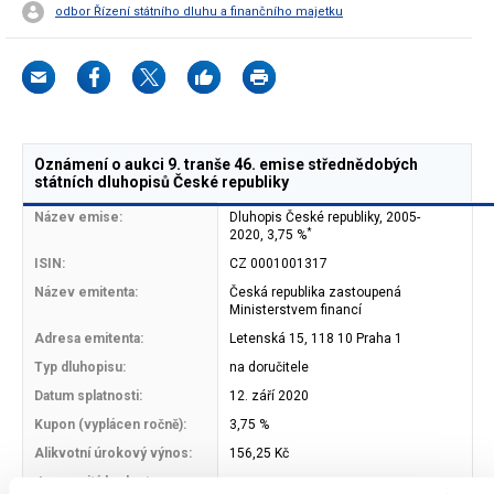
odbor Řízení státního dluhu a finančního majetku
Oznámení o aukci 9. tranše 46. emise střednědobých
státních dluhopisů České republiky
Název emise:
Dluhopis České republiky, 2005-
*
2020, 3,75 %
ISIN:
CZ 0001001317
Název emitenta:
Česká republika zastoupená
Ministerstvem financí
Adresa emitenta:
Letenská 15, 118 10 Praha 1
Typ dluhopisu:
na doručitele
Datum splatnosti:
12. září 2020
Kupon (vyplácen ročně):
3,75 %
Alikvotní úrokový výnos:
156,25 Kč
Jmenovitá hodnota
10 000 Kč