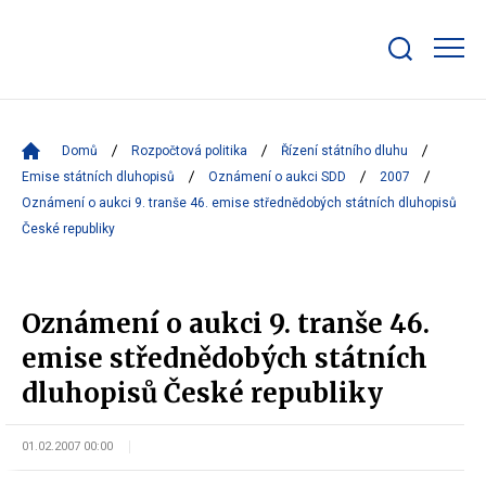
Zobrazit/skrýt
search
bar
Domů
Rozpočtová politika
Řízení státního dluhu
Emise státních dluhopisů
Oznámení o aukci SDD
2007
Oznámení o aukci 9. tranše 46. emise střednědobých státních dluhopisů
České republiky
Oznámení o aukci 9. tranše 46.
emise střednědobých státních
dluhopisů České republiky
01.02.2007 00:00