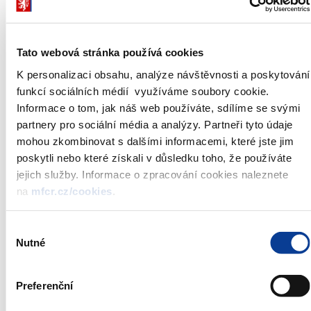
Jmenovitá hodnota
10 000 Kč
**
dluhopisu:
Nabízený objem do aukce:
0 – 7 mld. Kč
Tato webová stránka používá cookies
Maximální přijatelný výnos
není stanoven
dluhopisu:
K personalizaci obsahu, analýze návštěvnosti a poskytování
Datum aukce:
21. března 2012
funkcí sociálních médií využíváme soubory cookie.
Uzávěrka příjmu
konkurenční 21. března 2012 do
Informace o tom, jak náš web používáte, sdílíme se svými
objednávek:
12:00
partnery pro sociální média a analýzy. Partneři tyto údaje
nekonkurenční 22. března 2012 do
mohou zkombinovat s dalšími informacemi, které jste jim
***
12:00
poskytli nebo které získali v důsledku toho, že používáte
Datum vydání tranše:
26. března 2012
jejich služby. Informace o zpracování cookies naleznete
Způsob prodeje dluhopisů:
americká aukce
na
mfcr.cz/cookies
.
Způsob zadávání
v ceně na dvě desetinná místa
objednávek:
Výběr
Administrátor emise:
Česká národní banka
Nutné
souhlasu
*)
Oznámení o aukci je zveřejňováno vždy 6 dní před aukcí, ve
Preferenční
čtvrtek ve 14:00
**)
MF si vyhrazuje právo změnit objem aukce v jejím průběhu