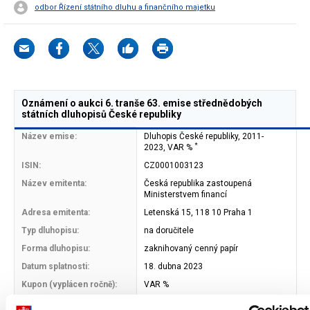
odbor Řízení státního dluhu a finančního majetku
Oznámení o aukci 6. tranše 63. emise střednědobých
státních dluhopisů České republiky
Název emise:
Dluhopis České republiky, 2011-
*
2023, VAR %
ISIN:
CZ0001003123
Název emitenta:
Česká republika zastoupená
Ministerstvem financí
Adresa emitenta:
Letenská 15, 118 10 Praha 1
Typ dluhopisu:
na doručitele
Forma dluhopisu:
zaknihovaný cenný papír
Datum splatnosti:
18. dubna 2023
Kupon (vyplácen ročně):
VAR %
Alikvotní úrokový výnos:
-15,84 Kč