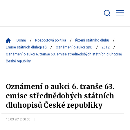
Zobrazit/skrýt
search
bar
Domů
Rozpočtová politika
Řízení státního dluhu
Emise státních dluhopisů
Oznámení o aukci SDD
2012
Oznámení o aukci 6. tranše 63. emise střednědobých státních dluhopisů
České republiky
Oznámení o aukci 6. tranše 63.
emise střednědobých státních
dluhopisů České republiky
15.03.2012 00:00