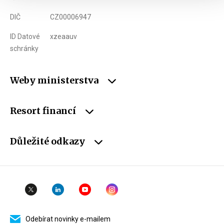
DIČ
CZ00006947
ID Datové
xzeaauv
schránky
Weby ministerstva
Resort financí
Důležité odkazy
Odebírat novinky e-mailem