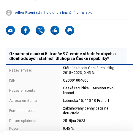
odbor Řízení státního dluhu a finančního majetku
Oznámení o aukci 5. tranše 97. emise střednědobých a
dlouhodobých státních dluhopisů České republiky*
Státní dluhopis České republiky,
Název emise:
2015–2023, 0,45 %
ISIN:
CZ0001004600
Česká republika – Ministerstvo
Název emitenta:
financí
Adresa emitenta:
Letenská 15, 118 10 Praha 1
zaknihovaný cenný papír na
Forma dluhopisu:
doručitele
Datum splatnosti:
25. října 2023
Kupon:
0,45 %