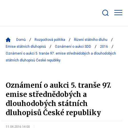
Zobrazit/skrýt
search
bar
Domů
Rozpočtová politika
Řízení státního dluhu
Emise státních dluhopisů
Oznámení o aukci SDD
2016
Oznámení o aukci 5. tranše 97. emise střednědobých a dlouhodobých
státních dluhopisů České republiky
Oznámení o aukci 5. tranše 97.
emise střednědobých a
dlouhodobých státních
dluhopisů České republiky
11.04.2016 14:00