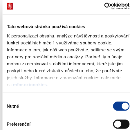
Poměrný výnos dluhopisu:
24,97 Kč
Jmenovitá hodnota
10 000 Kč
dluhopisů:
Celková jmenovitá hodnota
Tato webová stránka používá cookies
nabízená do konkurenční
max 2,0 mld. Kč
části aukce: **
K personalizaci obsahu, analýze návštěvnosti a poskytování
Maximální přijatelný výnos
není stanoven
funkcí sociálních médií využíváme soubory cookie.
dluhopisu:
Informace o tom, jak náš web používáte, sdílíme se svými
Datum aukce:
13. dubna 2016
partnery pro sociální média a analýzy. Partneři tyto údaje
konkurenční - 13. dubna 2016 do
Uzávěrka příjmu objednávek:
mohou zkombinovat s dalšími informacemi, které jste jim
12:00
poskytli nebo které získali v důsledku toho, že používáte
nekonkurenční - 14. dubna 2016 do
12:00
jejich služby. Informace o zpracování cookies naleznete
Datum vydání tranše:
15. dubna 2016
na
mfcr.cz/cookies
.
Způsob aukce:
americká aukce
Způsob zadávání
Výběr
v ceně na dvě desetinná místa
objednávek:
Nutné
souhlasu
Administrátor emise:
Česká národní banka
Preferenční
*)