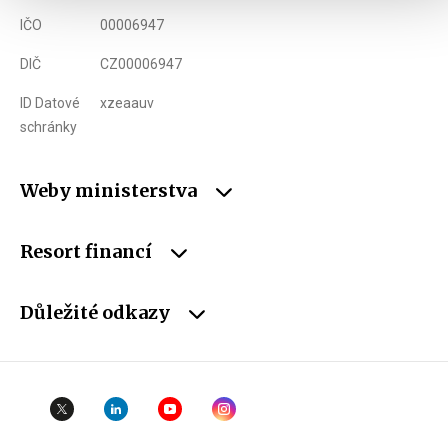
IČO
00006947
DIČ
CZ00006947
ID Datové
xzeaauv
schránky
Weby ministerstva
Resort financí
Důležité odkazy