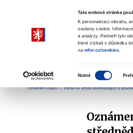
Tato webová stránka použ
K personalizaci obsahu, a
soubory cookie. Informace
Pohybujte
a analýzy. Partneři tyto ú
šipkami
které získali v důsledku t
na
mfcr.cz/cookies
.
nahoru
Ministerstvo
Rozpočtová politika
a
Zobrazit
Z
submenu
s
dolů
Ministerstvo
R
Výběr
p
Nutné
Pref
pro
souhlasu
Domů
Rozpočtová politika
Řízení státního dluhu
výběr
Oznámení o aukci 17. tranše 94. emise střednědobých a dlouhod
našeptaných
položek
Oznámení
středněd