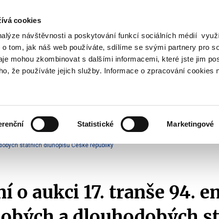
ívá cookies
nalýze návštěvnosti a poskytování funkcí sociálních médií vyu
Vyhledat
 o tom, jak náš web používáte, sdílíme se svými partnery pro so
daje mohou zkombinovat s dalšími informacemi, které jste jim pos
oho, že používáte jejich služby. Informace o zpracování cookies 
Finanční trh
Daně a účetnictví
Z
obrazit
Zobrazit
Zobrazit
ubmenu
submenu
submenu
ozpočtová
Finanční
Daně
olitika
trh
a
erenční
Statistické
Marketingové
účetnictví
Emise státních dluhopisů
Oznámení o aukci SDD
2019
obých státních dluhopisů České republiky
 o aukci 17. tranše 94. e
obých a dlouhodobých st