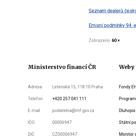
Seznam dealerů český
Emisní podmínky 94. e
Zobrazeno
60 ×
Ministerstvo financí ČR
Weby 
Adresa
Letenská 15, 118 10 Praha
Fondy EH
Telefon
+420 257 041 111
Program 
E-mail
podatelna@mf.gov.cz
Dluhopis
IČO
00006947
Státní p
DIČ
CZ00006947
Monitor 