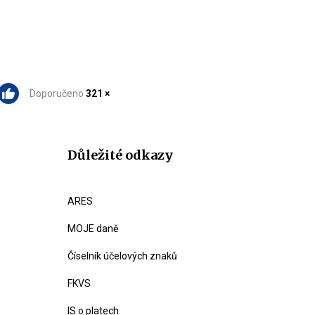
Doporučeno
321 ×
Důležité odkazy
ARES
MOJE daně
Číselník účelových znaků
FKVS
IS o platech