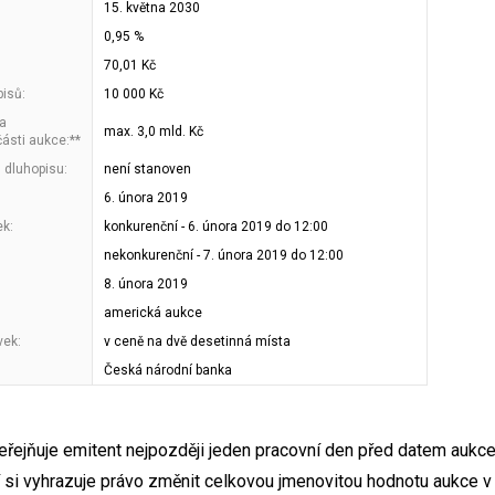
15. května 2030
0,95 %
70,01 Kč
isů:
10 000 Kč
a
max. 3,0 mld. Kč
ásti aukce:**
 dluhopisu:
není stanoven
6. února 2019
ek:
konkurenční - 6. února 2019 do 12:00
nekonkurenční - 7. února 2019 do 12:00
8. února 2019
americká aukce
vek:
v ceně na dvě desetinná místa
Česká národní banka
eřejňuje emitent nejpozději jeden pracovní den před datem aukce
í si vyhrazuje právo změnit celkovou jmenovitou hodnotu aukce v 