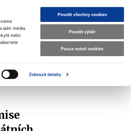
Povolit všechny cookies
žíváme
CZ
EN
ciální média
Základní
Povolit výběr
kytli nebo
informace
naleznete
o
Pouze nutné cookies
ahraničí a EU
Kontrola a regulace
Ministerstvu
Zobrazit
Zobrazit
submenu
submenu
financí
Zahraničí
Kontrola
a
a
v
Zobrazit detaily
EU
regulace
českém
znakovém
jazyce.
mise
átních