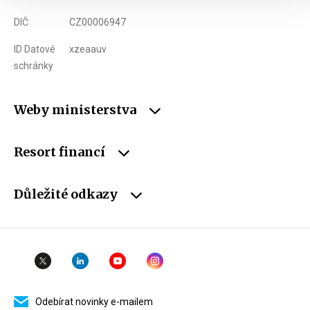
DIČ
CZ00006947
ID Datové
xzeaauv
schránky
Weby ministerstva
Resort financí
Důležité odkazy
Odebírat novinky e-mailem