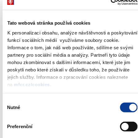
Poměrný výnos dluhopisu:
247,89 Kč
Jmenovitá hodnota dluhopisů:
10 000 Kč
Celková jmenovitá hodnota
Tato webová stránka používá cookies
nabízená do konkurenční části
max. 0,5 mld. Kč
aukce:**
K personalizaci obsahu, analýze návštěvnosti a poskytování
Maximální přijatelný výnos
funkcí sociálních médií využíváme soubory cookie.
není stanoven
dluhopisu:
Informace o tom, jak náš web používáte, sdílíme se svými
Datum aukce:
29. května 2019
partnery pro sociální média a analýzy. Partneři tyto údaje
konkurenční - 29. května 2019 do
Uzávěrka příjmu objednávek:
mohou zkombinovat s dalšími informacemi, které jste jim
12:00
poskytli nebo které získali v důsledku toho, že používáte
nekonkurenční - 30. května 2019 do
12:00
jejich služby. Informace o zpracování cookies naleznete
na
mfcr.cz/cookies
.
Datum vydání tranše:
31. května 2019
Způsob aukce:
americká aukce
Způsob zadávání objednávek:
v ceně na dvě desetinná místa
Výběr
Nutné
souhlasu
Administrátor emise:
Česká národní banka
Preferenční
* Oznámení o aukci uveřejňuje emitent nejpozději jeden pracovní
den před datem aukce.