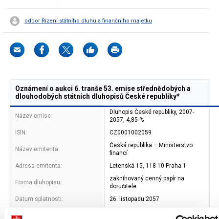
odbor Řízení státního dluhu a finančního majetku
Oznámení o aukci 6. tranše 53. emise střednědobých a
dlouhodobých státních dluhopisů České republiky*
Dluhopis České republiky, 2007-
Název emise:
2057, 4,85 %
ISIN:
CZ0001002059
Česká republika – Ministerstvo
Název emitenta:
financí
Adresa emitenta:
Letenská 15, 118 10 Praha 1
zaknihovaný cenný papír na
Forma dluhopisu:
doručitele
Datum splatnosti:
26. listopadu 2057
Kupon:
4,85 %