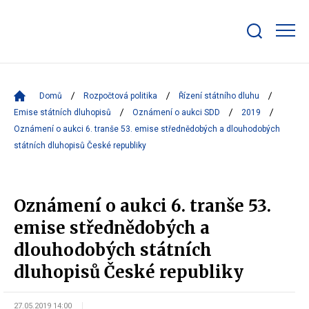
Zobrazit/skrýt
search
bar
Domů
Rozpočtová politika
Řízení státního dluhu
Emise státních dluhopisů
Oznámení o aukci SDD
2019
Oznámení o aukci 6. tranše 53. emise střednědobých a dlouhodobých
státních dluhopisů České republiky
Oznámení o aukci 6. tranše 53.
emise střednědobých a
dlouhodobých státních
dluhopisů České republiky
27.05.2019 14:00