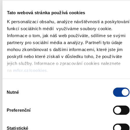
Nominální hodnota:
1 000 000 Kč
Tato webová stránka používá cookies
Celkový objem emise:
7 000 000 000 Kč
Nabízený objem do
K personalizaci obsahu, analýze návštěvnosti a poskytování
7 000 000 000 Kč
aukce:
funkcí sociálních médií využíváme soubory cookie.
Datum aukce:
27. 01. 2005
Informace o tom, jak náš web používáte, sdílíme se svými
Datum emise:
28. 01. 2005
partnery pro sociální média a analýzy. Partneři tyto údaje
Uzávěrka příjmu
mohou zkombinovat s dalšími informacemi, které jste jim
12:00
objednávek:
poskytli nebo které získali v důsledku toho, že používáte
Způsob prodeje
holandská aukce
jejich služby. Informace o zpracování cookies naleznete
dluhopisů:
na
mfcr.cz/cookies
.
Způsob zadávání
v procentech na dvě desetinná místa
objednávek:
Název agenta:
Česká národní banka
Výběr
Nutné
souhlasu
*)
Oznámení je zveřejňováno vždy v den aukce v 09:30
**)
Preferenční
Státní pokladniční poukázky jsou emitovány a prodávány
podle
Pravidel systému krátkodobých dluhopisů
Statistické