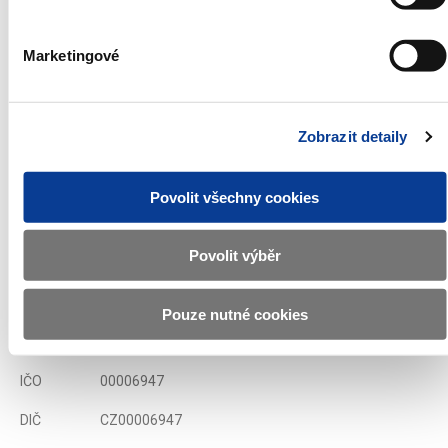
Seznam přímých účastníků aukcí státních pokladničních
poukázek
Marketingové
Emisní podmínky státních pokladničních poukázek
Zobrazeno
57 ×
Doporučeno
316 ×
Zobrazit detaily
Povolit všechny cookies
Ministerstvo financí ČR
Povolit výběr
Adresa
Letenská 15, 118 10 Praha
Telefon
+420 257 041 111
Pouze nutné cookies
E-mail
podatelna@mf.gov.cz
IČO
00006947
DIČ
CZ00006947