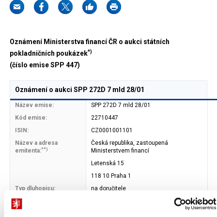
Oznámení Ministerstva financí ČR o aukci státních
*)
pokladničních poukázek
(číslo emise SPP 447)
Oznámení o aukci SPP 272D 7 mld 28/01
Název emise:
SPP 272D 7 mld 28/01
Kód emise:
22710447
ISIN:
CZ0001001101
Název a adresa
Česká republika, zastoupená
**)
emitenta:
Ministerstvem financí
Letenská 15
118 10 Praha 1
Typ dluhopisu:
na doručitele
Forma dluhopisu:
zaknihovaný cenný papír (ČNB)
Datum splatnosti:
27. 10. 2005