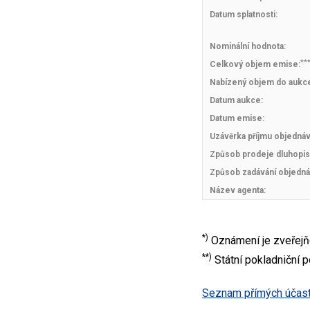
Datum splatnosti:
Nominální hodnota:
**
Celkový objem emise:
Nabízený objem do aukc
Datum aukce:
Datum emise:
Uzávěrka příjmu objedná
Způsob prodeje dluhopis
Způsob zadávání objedná
Název agenta:
*)
Oznámení je zveřejň
**)
Státní pokladniční 
Seznam přímých účastn