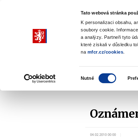
Tato webová stránka použ
K personalizaci obsahu, a
soubory cookie. Informace
Pohybujte
a analýzy. Partneři tyto ú
šipkami
které získali v důsledku t
na
mfcr.cz/cookies
.
nahoru
Ministerstvo
Rozpočtová politika
a
Zobrazit
Z
submenu
s
dolů
Ministerstvo
R
Výběr
p
Nutné
Pref
pro
souhlasu
Domů
Rozpočtová politika
Řízení státního dluhu
výběr
našeptaných
položek
Oznámení
04.02.2010 00:00