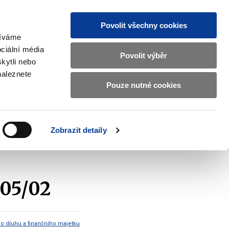
Povolit všechny cookies
žíváme
CZ
EN
ciální média
Základní
Povolit výběr
kytli nebo
informace
naleznete
o
Pouze nutné cookies
ahraničí a EU
Kontrola a regulace
Ministerstvu
Zobrazit
Zobrazit
submenu
submenu
financí
Zahraničí
Kontrola
a
a
v
Zobrazit detaily
EU
regulace
ení o aukci SPP 26 T 6 mld 05/02
českém
znakovém
jazyce.
 05/02
ho dluhu a finančního majetku