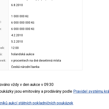
6.8.2010
1 000 000 Kč
*)
6 000 000 000 Kč
e:
6 000 000 000 Kč
4.2.2010
5.2.2010
vek:
12:00
ů:
holandská aukce
vek:
v procentech na dvě desetinná místa
Česká národní banka
ováno vždy v den aukce v 09:30
poukázky jsou emitovány a prodávány podle
Pravidel systému kr
íků aukcí státních pokladničních poukázek