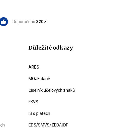
Doporučeno
320 ×
Důležité odkazy
ARES
MOJE daně
Číselník účelových znaků
FKVS
IS o platech
ých
EDS/SMVS/ZED/JDP