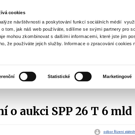
ívá cookies
nalýze návštěvnosti a poskytování funkcí sociálních médií vyu
Vyhledat
 o tom, jak náš web používáte, sdílíme se svými partnery pro so
daje mohou zkombinovat s dalšími informacemi, které jste jim pos
oho, že používáte jejich služby. Informace o zpracování cookies 
Finanční trh
Daně a účetnictví
Z
obrazit
Zobrazit
Zobrazit
ubmenu
submenu
submenu
ozpočtová
Finanční
Daně
olitika
trh
a
erenční
Statistické
Marketingové
účetnictví
Emise státních dluhopisů
Oznámení o aukci SPP
2010
Oznám
 o aukci SPP 26 T 6 mld
odbor Řízení státní