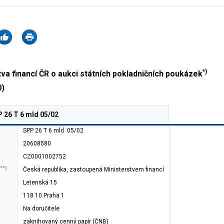
*)
a financí ČR o aukci státních pokladničních poukázek
0)
 26 T 6 mld 05/02
SPP 26 T 6 mld 05/02
20608580
CZ0001002752
**)
Česká republika, zastoupená Ministerstvem financí
Letenská 15
118 10 Praha 1
Na doručitele
zaknihovaný cenný papír (ČNB)