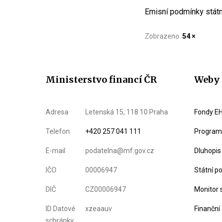
Emisní podmínky státn
Zobrazeno
54 ×
Ministerstvo financí ČR
Weby 
Adresa
Letenská 15, 118 10 Praha
Fondy EH
Telefon
+420 257 041 111
Program 
E-mail
podatelna@mf.gov.cz
Dluhopis
IČO
00006947
Státní p
DIČ
CZ00006947
Monitor 
ID Datové
xzeaauv
Finanční
schránky