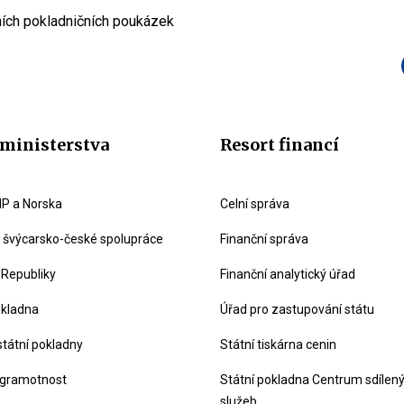
ích pokladničních poukázek
ministerstva
Resort financí
P a Norska
Celní správa
švýcarsko-české spolupráce
Finanční správa
 Republiky
Finanční analytický úřad
okladna
Úřad pro zastupování státu
státní pokladny
Státní tiskárna cenin
 gramotnost
Státní pokladna Centrum sdílen
služeb