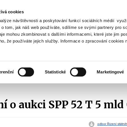
ívá cookies
nalýze návštěvnosti a poskytování funkcí sociálních médií vyu
Vyhledat
 o tom, jak náš web používáte, sdílíme se svými partnery pro so
daje mohou zkombinovat s dalšími informacemi, které jste jim pos
oho, že používáte jejich služby. Informace o zpracování cookies 
Finanční trh
Daně a účetnictví
Z
obrazit
Zobrazit
Zobrazit
ubmenu
submenu
submenu
ozpočtová
Finanční
Daně
olitika
trh
a
erenční
Statistické
Marketingové
účetnictví
Emise státních dluhopisů
Oznámení o aukci SPP
2010
Oznám
 o aukci SPP 52 T 5 mld 
odbor Řízení státní