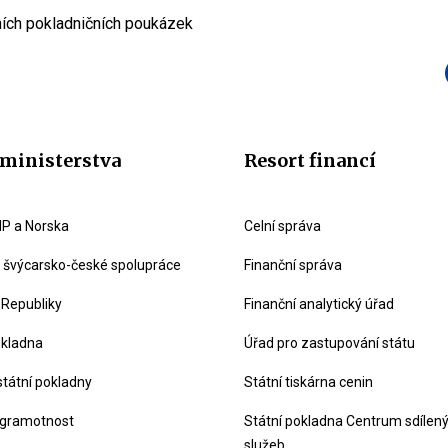
ích pokladničních poukázek
ministerstva
Resort financí
P a Norska
Celní správa
švýcarsko-české spolupráce
Finanční správa
 Republiky
Finanční analytický úřad
okladna
Úřad pro zastupování státu
státní pokladny
Státní tiskárna cenin
 gramotnost
Státní pokladna Centrum sdílen
služeb