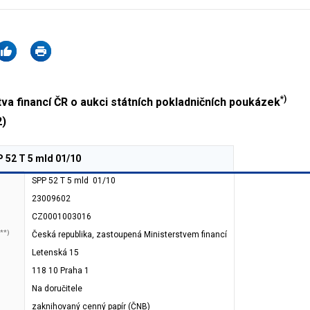
*)
a financí ČR o aukci státních pokladničních poukázek
2)
 52 T 5 mld 01/10
SPP 52 T 5 mld 01/10
23009602
CZ0001003016
**)
Česká republika, zastoupená Ministerstvem financí
Letenská 15
118 10 Praha 1
Na doručitele
zaknihovaný cenný papír (ČNB)