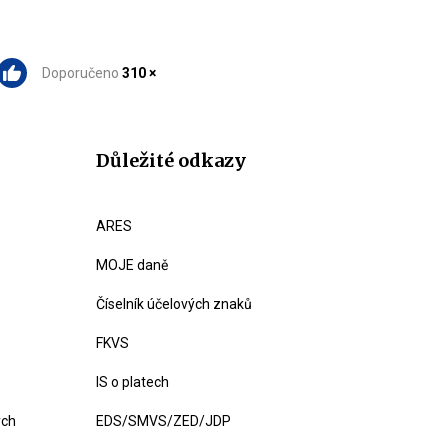
Doporučeno
310 ×
Důležité odkazy
ARES
MOJE daně
Číselník účelových znaků
FKVS
IS o platech
ých
EDS/SMVS/ZED/JDP