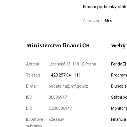
Emisní podmínky státn
Zobrazeno
66 ×
Ministerstvo financí ČR
Weby 
Adresa
Letenská 15, 118 10 Praha
Fondy EH
Telefon
+420 257 041 111
Program 
E-mail
podatelna@mf.gov.cz
Dluhopis
IČO
00006947
Státní p
DIČ
CZ00006947
Monitor 
ID Datové
xzeaauv
Finanční
schránky