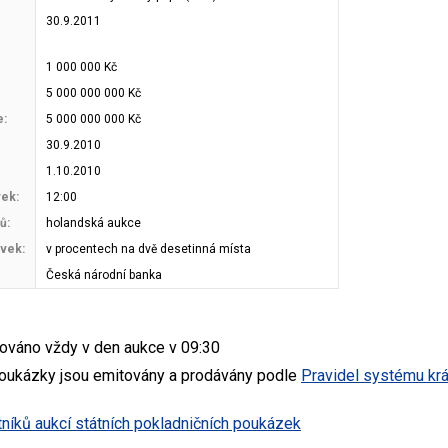
30.9.2011
1 000 000 Kč
5 000 000 000 Kč
e:
5 000 000 000 Kč
30.9.2010
1.10.2010
vek:
12:00
ů:
holandská aukce
vek:
v procentech na dvě desetinná místa
Česká národní banka
ováno vždy v den aukce v 09:30
poukázky jsou emitovány a prodávány podle
Pravidel systému kr
íků aukcí státních pokladničních poukázek