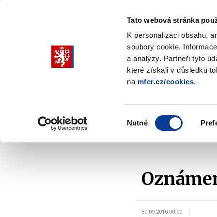
Tato webová stránka použ
K personalizaci obsahu, a
soubory cookie. Informace
Pohybujte
a analýzy. Partneři tyto ú
šipkami
které získali v důsledku t
na
mfcr.cz/cookies
.
nahoru
Ministerstvo
Rozpočtová politika
a
Zobrazit
Z
submenu
s
dolů
Ministerstvo
R
Výběr
p
Nutné
Pref
pro
souhlasu
Domů
Rozpočtová politika
Řízení státního dluhu
výběr
našeptaných
položek
Oznámení
30.09.2010 00:00