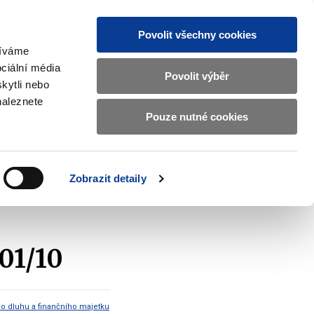
Povolit všechny cookies
žíváme
CZ
EN
ciální média
Základní
Povolit výběr
kytli nebo
informace
naleznete
o
Pouze nutné cookies
ahraničí a EU
Kontrola a regulace
Ministerstvu
Zobrazit
Zobrazit
submenu
submenu
financí
Zahraničí
Kontrola
a
a
v
Zobrazit detaily
EU
regulace
ení o aukci SPP 52 T 5 mld 01/10
českém
znakovém
jazyce.
01/10
ho dluhu a finančního majetku