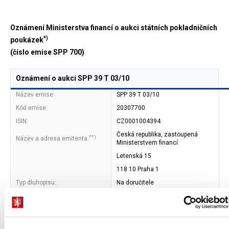
Oznámení Ministerstva financí o aukci státních pokladničních
*)
poukázek
(číslo emise SPP 700)
Oznámení o aukci SPP 39 T 03/10
Název emise:
SPP 39 T 03/10
Kód emise:
20307700
ISIN:
CZ0001004394
Česká republika, zastoupená
**)
Název a adresa emitenta:
Ministerstvem financí
Letenská 15
118 10 Praha 1
Typ dluhopisu:
Na doručitele
Forma dluhopisu:
zaknihovaný cenný papír (ČNB)
Datum splatnosti:
3. 7. 2015
Jmenovitá hodnota:
1 000 000 Kč