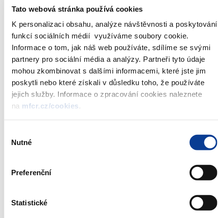
Celková jmenovitá hodnota
5 000 000 000 až 8 000 000 000
Tato webová stránka používá cookies
emise:
Kč
K personalizaci obsahu, analýze návštěvnosti a poskytování
Celková jmenovitá hodnota
5 000 000 000 až 8 000 000 000
nabízená do aukce:
Kč
funkcí sociálních médií využíváme soubory cookie.
Informace o tom, jak náš web používáte, sdílíme se svými
Datum aukce:
2. 10. 2014
partnery pro sociální média a analýzy. Partneři tyto údaje
Datum emise:
3. 10. 2014
mohou zkombinovat s dalšími informacemi, které jste jim
Uzávěrka příjmu objednávek:
12:00
poskytli nebo které získali v důsledku toho, že používáte
Způsob prodeje dluhopisů:
holandská aukce
jejich služby. Informace o zpracování cookies naleznete
v procentech na dvě desetinná
Způsob zadávání objednávek:
na
mfcr.cz/cookies
.
místa
Název agenta:
Česká národní banka
Výběr
Nutné
souhlasu
*)
Oznámení je zveřejňováno vždy v den aukce v 09:30
**)
Státní pokladniční poukázky jsou emitovány a prodávány
Preferenční
podle
Pravidla pro primární prodej státních dluhopisů
organizovaný Českou národní bankou
Statistické
Seznam primárních dealerů státních dluhopisů České republiky