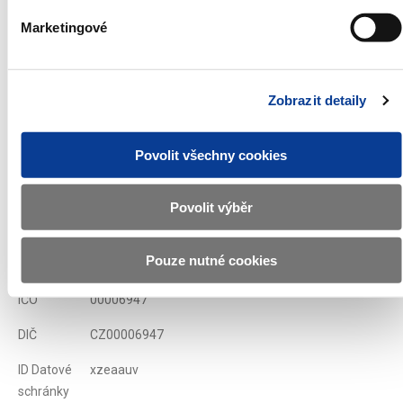
Emisní podmínky státních pokladničních poukázek
Marketingové
Zobrazeno
63 ×
Doporučeno
320 ×
Zobrazit detaily
Ministerstvo financí ČR
Povolit všechny cookies
Adresa
Letenská 15, 118 10 Praha
Povolit výběr
Telefon
+420 257 041 111
Pouze nutné cookies
E-mail
podatelna@mf.gov.cz
IČO
00006947
DIČ
CZ00006947
ID Datové
xzeaauv
schránky