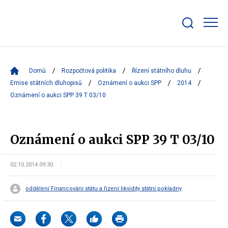
Zobrazit/skrýt
search
bar
Domů
Rozpočtová politika
Řízení státního dluhu
Emise státních dluhopisů
Oznámení o aukci SPP
2014
Oznámení o aukci SPP 39 T 03/10
Oznámení o aukci SPP 39 T 03/10
02.10.2014 09:30
oddělení Financování státu a řízení likvidity státní pokladny