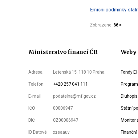
Emisní podmínky státn
Zobrazeno
66 ×
Ministerstvo financí ČR
Weby 
Adresa
Letenská 15, 118 10 Praha
Fondy EH
Telefon
+420 257 041 111
Program 
E-mail
podatelna@mf.gov.cz
Dluhopis
IČO
00006947
Státní p
DIČ
CZ00006947
Monitor 
ID Datové
xzeaauv
Finanční