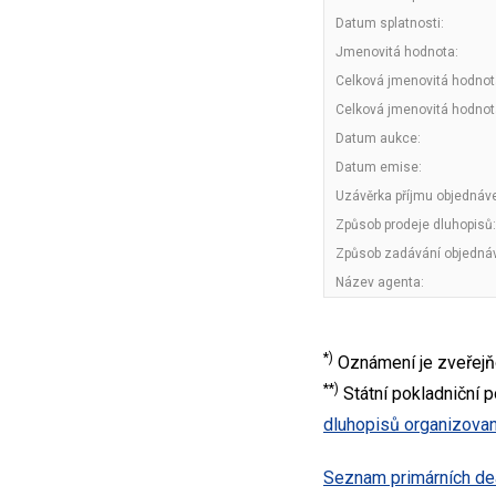
Datum splatnosti:
Jmenovitá hodnota:
Celková jmenovitá hodnot
Celková jmenovitá hodnot
Datum aukce:
Datum emise:
Uzávěrka příjmu objednáv
Způsob prodeje dluhopisů:
Způsob zadávání objedná
Název agenta:
*)
Oznámení je zveřejň
**)
Státní pokladniční 
dluhopisů organizova
Seznam primárních dea