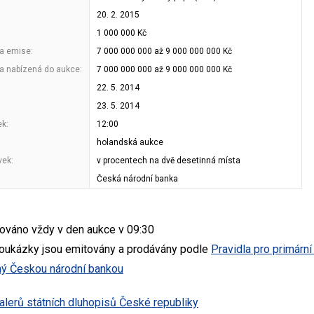
20. 2. 2015
1 000 000 Kč
a emise:
7 000 000 000 až 9 000 000 000 Kč
a nabízená do aukce:
7 000 000 000 až 9 000 000 000 Kč
22. 5. 2014
23. 5. 2014
ek:
12:00
holandská aukce
vek:
v procentech na dvě desetinná místa
Česká národní banka
ováno vždy v den aukce v 09:30
poukázky jsou emitovány a prodávány podle
Pravidla pro primární
ný Českou národní bankou
lerů státních dluhopisů České republiky