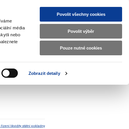
Povolit všechny cookies
žíváme
CZ
EN
ciální média
Základní
Povolit výběr
kytli nebo
informace
naleznete
o
Pouze nutné cookies
ahraničí a EU
Kontrola a regulace
Ministerstvu
Zobrazit
Zobrazit
submenu
submenu
financí
Zahraničí
Kontrola
a
a
v
Zobrazit detaily
EU
regulace
mení o aukci SPP 39 T 23/05
českém
znakovém
jazyce.
ízení likvidity státní pokladny