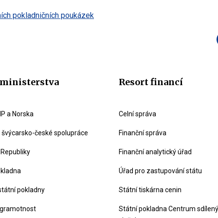
ích pokladničních poukázek
ministerstva
Resort financí
P a Norska
Celní správa
švýcarsko-české spolupráce
Finanční správa
 Republiky
Finanční analytický úřad
okladna
Úřad pro zastupování státu
státní pokladny
Státní tiskárna cenin
 gramotnost
Státní pokladna Centrum sdílen