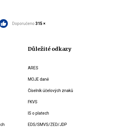
Doporučeno
315 ×
Důležité odkazy
ARES
MOJE daně
Číselník účelových znaků
FKVS
IS o platech
ých
EDS/SMVS/ZED/JDP