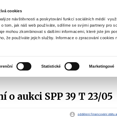
ívá cookies
nalýze návštěvnosti a poskytování funkcí sociálních médií vyu
Vyhledat
 o tom, jak náš web používáte, sdílíme se svými partnery pro so
daje mohou zkombinovat s dalšími informacemi, které jste jim pos
oho, že používáte jejich služby. Informace o zpracování cookies 
Finanční trh
Daně a účetnictví
Z
obrazit
Zobrazit
Zobrazit
ubmenu
submenu
submenu
ozpočtová
Finanční
Daně
olitika
trh
a
erenční
Statistické
Marketingové
účetnictví
Emise státních dluhopisů
Oznámení o aukci SPP
2014
Ozná
 o aukci SPP 39 T 23/05
oddělení Financování státu a ř