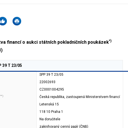
*)
a financí o aukci státních pokladničních poukázek
3)
 39 T 23/05
SPP 39 T 23/05
22002693
CZ0001004295
**)
Česká republika, zastoupená Ministerstvem financí
Letenská 15
118 10 Praha 1
Na doručitele
zaknihovaný cenný papír (ČNB)