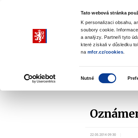
Tato webová stránka použ
K personalizaci obsahu, a
soubory cookie. Informace
Pohybujte
a analýzy. Partneři tyto ú
šipkami
které získali v důsledku t
na
mfcr.cz/cookies
.
nahoru
Ministerstvo
Rozpočtová politika
a
Zobrazit
Z
submenu
s
dolů
Ministerstvo
R
Výběr
p
Nutné
Pref
pro
souhlasu
Domů
Rozpočtová politika
Řízení státního dluhu
výběr
našeptaných
položek
Oznámení
22.05.2014 09:30