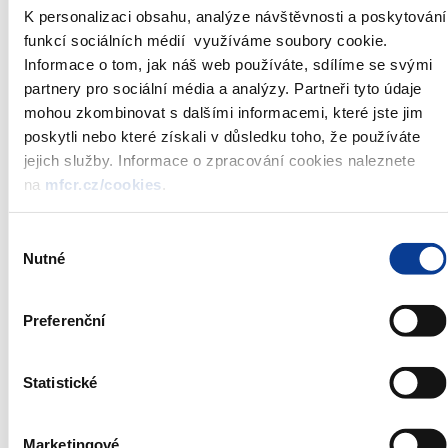
Datum aukce:
12. 5. 2022
K personalizaci obsahu, analýze návštěvnosti a poskytování
Datum emise:
13. 5. 2022
funkcí sociálních médií využíváme soubory cookie.
Uzávěrka příjmu objednávek:
12:00
Informace o tom, jak náš web používáte, sdílíme se svými
Způsob prodeje dluhopisů:
holandská aukce
partnery pro sociální média a analýzy. Partneři tyto údaje
v procentech na tři desetinná
mohou zkombinovat s dalšími informacemi, které jste jim
Způsob zadávání objednávek:
místa
poskytli nebo které získali v důsledku toho, že používáte
Název agenta:
Česká národní banka
jejich služby. Informace o zpracování cookies naleznete
na
mfcr.cz/cookies
.
Oznámení je zveřejňováno vždy v den aukce v 09:30.
Výběr
Státní pokladniční poukázky jsou emitovány a prodávány podle
Nutné
souhlasu
Pravidel pro primární prodej státních dluhopisů organizovaný
Českou národní bankou
.
* Ministerstvo financí si vyhrazuje právo změnit celkovou
Preferenční
jmenovitou hodnotu aukce v jejím průběhu.
Seznam dealerů státních dluhopisů České republiky
Statistické
Emisní podmínky státních pokladničních poukázek
Marketingové