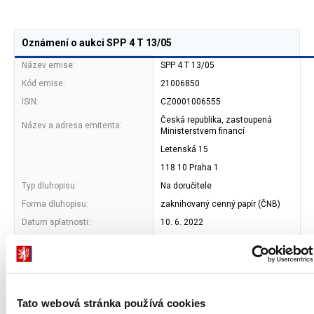
Oznámení o aukci SPP 4 T 13/05
Název emise:
SPP 4 T 13/05
Kód emise:
21006850
ISIN:
CZ0001006555
Česká republika, zastoupená
Název a adresa emitenta:
Ministerstvem financí
Letenská 15
118 10 Praha 1
Typ dluhopisu:
Na doručitele
Forma dluhopisu:
zaknihovaný cenný papír (ČNB)
Datum splatnosti:
10. 6. 2022
Jmenovitá hodnota:
1 000 000 Kč
Celková jmenovitá hodnota
0 až 5 000 000 000 Kč
emise:*
Celková jmenovitá hodnota
0 až 5 000 000 000 Kč
nabízená do aukce:*
Tato webová stránka používá cookies