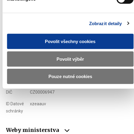
Zobrazeno
79 ×
Doporučeno
307 ×
Zobrazit detaily
Ministerstvo financí ČR
Povolit všechny cookies
Adresa
Letenská 15, 118 10 Praha
Telefon
+420 257 041 111
Povolit výběr
E-mail
podatelna@mf.gov.cz
Pouze nutné cookies
IČO
00006947
DIČ
CZ00006947
ID Datové
xzeaauv
schránky
Weby ministerstva