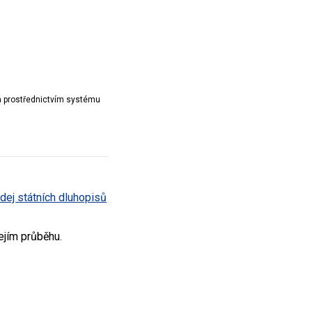
ta prostřednictvím systému
odej státních dluhopisů
ejím průběhu.