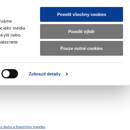
Povolit všechny cookies
žíváme
CZ
EN
ciální média
Základní
Povolit výběr
kytli nebo
informace
naleznete
o
Pouze nutné cookies
ahraničí a EU
Kontrola a regulace
Ministerstvu
Zobrazit
Zobrazit
submenu
submenu
financí
Zahraničí
Kontrola
a
a
v
Zobrazit detaily
EU
regulace
mení o aukci SPP 13T 08/09
českém
znakovém
jazyce.
ho dluhu a finančního majetku