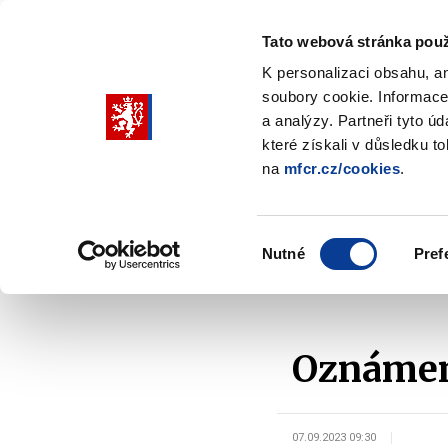
Tato webová stránka použ
K personalizaci obsahu, a
soubory cookie. Informace
Pohybujte
a analýzy. Partneři tyto ú
šipkami
které získali v důsledku t
na
mfcr.cz/cookies
.
nahoru
Ministerstvo
Rozpočtová politika
a
Zobrazit
Z
submenu
s
dolů
Ministerstvo
R
Výběr
p
Nutné
Pref
pro
souhlasu
Domů
Rozpočtová politika
Řízení státního dluhu
výběr
našeptaných
položek
Oznámení
07.09.2023 09:30