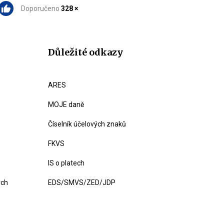
Doporučeno
328 ×
Důležité odkazy
ARES
MOJE daně
Číselník účelových znaků
FKVS
IS o platech
ých
EDS/SMVS/ZED/JDP