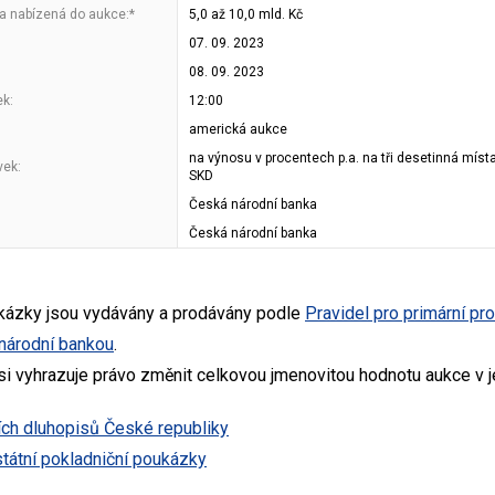
a nabízená do aukce:*
5,0 až 10,0 mld. Kč
07. 09. 2023
08. 09. 2023
ek:
12:00
americká aukce
na výnosu v procentech p.a. na tři desetinná mís
vek:
SKD
Česká národní banka
Česká národní banka
ukázky jsou vydávány a prodávány podle
Pravidel pro primární pr
národní bankou
.
 si vyhrazuje právo změnit celkovou jmenovitou hodnotu aukce v j
ch dluhopisů České republiky
tátní pokladniční poukázky