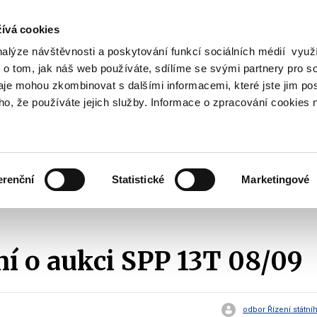
ívá cookies
nalýze návštěvnosti a poskytování funkcí sociálních médií vyu
Vyhledat
 o tom, jak náš web používáte, sdílíme se svými partnery pro so
daje mohou zkombinovat s dalšími informacemi, které jste jim pos
oho, že používáte jejich služby. Informace o zpracování cookies 
Finanční trh
Daně a účetnictví
Z
obrazit
Zobrazit
Zobrazit
ubmenu
submenu
submenu
ozpočtová
Finanční
Daně
olitika
trh
a
erenční
Statistické
Marketingové
účetnictví
Emise státních dluhopisů
Oznámení o aukci SPP
2023
Ozná
 o aukci SPP 13T 08/09
odbor Řízení státní