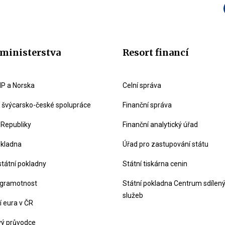
ministerstva
Resort financí
P a Norska
Celní správa
švýcarsko-české spolupráce
Finanční správa
 Republiky
Finanční analytický úřad
okladna
Úřad pro zastupování státu
státní pokladny
Státní tiskárna cenin
 gramotnost
Státní pokladna Centrum sdílen
služeb
 eura v ČR
vý průvodce