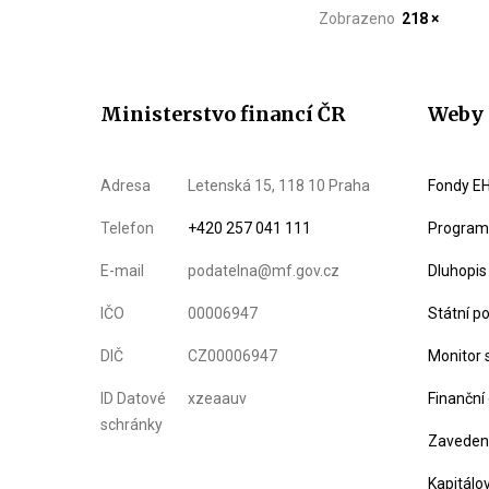
Zobrazeno
218 ×
Ministerstvo financí ČR
Weby 
Adresa
Letenská 15, 118 10 Praha
Fondy EH
Telefon
+420 257 041 111
Program 
E-mail
podatelna@mf.gov.cz
Dluhopis
IČO
00006947
Státní p
DIČ
CZ00006947
Monitor 
ID Datové
xzeaauv
Finanční
schránky
Zavedení
Kapitálo