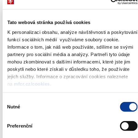
aukce:*
Datum aukce:
15. 02. 2023
Datum emise:
17. 02. 2023
Tato webová stránka používá cookies
Uzávěrka příjmu
12:00
objednávek:
K personalizaci obsahu, analýze návštěvnosti a poskytování
Typ aukce:
americká aukce
funkcí sociálních médií využíváme soubory cookie.
na výnosu v procentech p.a. na tři
Informace o tom, jak náš web používáte, sdílíme se svými
Způsob zadávání
desetinná místa prostřednictvím funkce
objednávek:
partnery pro sociální média a analýzy. Partneři tyto údaje
AUPD v systému Bloomberg
mohou zkombinovat s dalšími informacemi, které jste jim
Organizátor aukce:
Česká národní banka
poskytli nebo které získali v důsledku toho, že používáte
Ministerstvo financí, Centrální depozitář
Výplatní agent:**
jejich služby. Informace o zpracování cookies naleznete
cenných papírů, a.s.
na
mfcr.cz/cookies
.
Výběr
Státní pokladniční poukázky jsou vydávány a prodávány podle
Nutné
souhlasu
Pravidel pro primární prodej státních dluhopisů organizovaný
Českou národní bankou
.
Preferenční
* Ministerstvo financí si vyhrazuje právo změnit celkovou
jmenovitou hodnotu aukce v jejím průběhu.