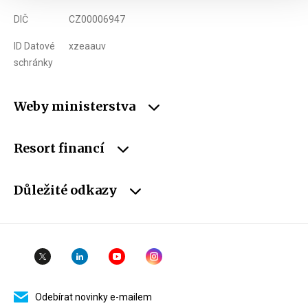
DIČ
CZ00006947
ID Datové
xzeaauv
schránky
Weby ministerstva
Resort financí
Důležité odkazy
Odebírat novinky e-mailem