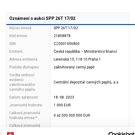
Oznámení o aukci SPP 26T 17/02
Název emise:
SPP 26T 17/02
Kód emise:
21808878
ISIN:
CZ0001006860
Emitent:
Česká republika – Ministerstvo financí
Adresa emitenta:
Letenská 15, 118 10 Praha 1
Podoba dluhopisu:
zaknihovaný cenný papír
Osoba vedoucí
evidenci
Centrální depozitář cenných papírů, a.s.
zaknihovaného
cenného papíru:
Datum splatnosti:
18. 08. 2023
Jmenovitá hodnota:
1 000 EUR
Celková jmenovitá
0 až 500 000 000 EUR
hodnota emise:*
Celková jmenovitá
hodnota nabízená do
0 až 500 000 000 EUR