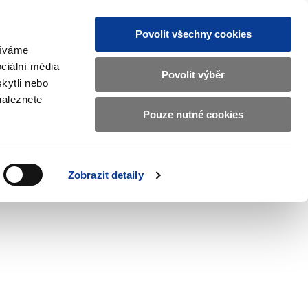
Povolit všechny cookies
žíváme
CZ
EN
ciální média
Základní
Povolit výběr
kytli nebo
informace
naleznete
o
Pouze nutné cookies
ahraničí a EU
Kontrola a regulace
Ministerstvu
Zobrazit
Zobrazit
submenu
submenu
financí
Zahraničí
Kontrola
a
a
v
Zobrazit detaily
EU
regulace
českém
znakovém
jazyce.