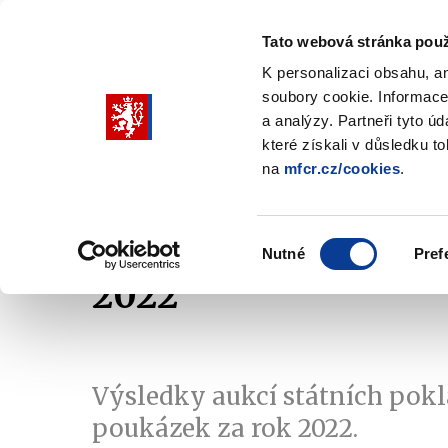
Tato webová stránka použ
K personalizaci obsahu, a
soubory cookie. Informace
Pohybujte
a analýzy. Partneři tyto ú
šipkami
které získali v důsledku t
na
mfcr.cz/cookies
.
nahoru
Ministerstvo
Rozpočtová politika
a
Zobrazit
Z
submenu
s
dolů
Ministerstvo
R
Výběr
p
Nutné
Pref
pro
souhlasu
2022
výběr
našeptaných
položek
Výsledky aukcí státních pok
poukázek za rok 2022.