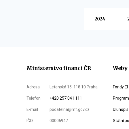
Vyberte
2024
Ministerstvo financí ČR
Weby 
Adresa
Letenská 15, 118 10 Praha
Fondy EH
Telefon
+420 257 041 111
Program 
E-mail
podatelna@mf.gov.cz
Dluhopis
IČO
00006947
Státní p