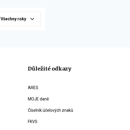
Všechny roky
Důležité odkazy
ARES
MOJE daně
Číselník účelových znaků
FKVS