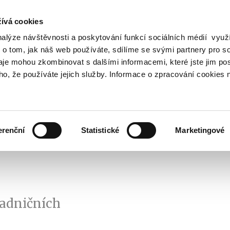
ívá cookies
nalýze návštěvnosti a poskytování funkcí sociálních médií vyu
Vyhledat
 o tom, jak náš web používáte, sdílíme se svými partnery pro so
daje mohou zkombinovat s dalšími informacemi, které jste jim pos
oho, že používáte jejich služby. Informace o zpracování cookies 
Finanční trh
Daně a účetnictví
Z
obrazit
Zobrazit
Zobrazit
ubmenu
submenu
submenu
ozpočtová
Finanční
Daně
olitika
trh
a
erenční
Statistické
Marketingové
účetnictví
ladničních