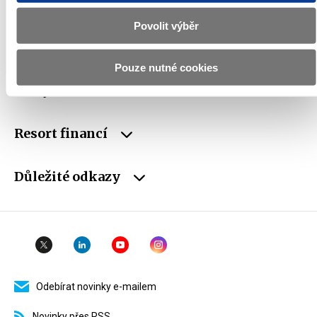
DIČ
CZ00006947
Povolit výběr
ID Datové
xzeaauv
schránky
Pouze nutné cookies
Weby ministerstva
Resort financí
Důležité odkazy
Odebírat novinky e-mailem
Novinky přes RSS