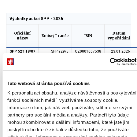
Výsledky aukcí SPP - 2026
Oficiální
Datum
Emise/Tranše
ISIN
název
vypořádání
SPP 52T 18/07
SPP 929/5
CZ0001007538
23.01.2026
SPP 13T 13/02
SPP 935/1
CZ0001007637
13.02.2026
SPP 26T 27/02
SPP 936/1
CZ0001007652
27.02.2026
SPP 27T 06/03
SPP 937/1
CZ0001007660
06.03.2026
Tato webová stránka používá cookies
SPP 52T 10/04
SPP 938/1
CZ0001007678
10.04.2026
SPP 27T 06/03
SPP 937/2
CZ0001007660
17.04.2026
K personalizaci obsahu, analýze návštěvnosti a poskytování
SPP 26T 27/02
SPP 936/2
CZ0001007652
11.05.2026
funkcí sociálních médií využíváme soubory cookie.
Informace o tom, jak náš web používáte, sdílíme se svými
SPP 52T 22/05
SPP 939/1
CZ0001007710
22.05.2026
partnery pro sociální média a analýzy. Partneři tyto údaje
SPP 52T 10/04
SPP 938/2
CZ0001007678
29.05.2026
mohou zkombinovat s dalšími informacemi, které jste jim
SPP 26T 05/06
SPP 940/1
CZ0001007728
05.06.2026
poskytli nebo které získali v důsledku toho, že používáte
SPP 52T 22/05
SPP 939/2
CZ0001007710
26.06.2026
jejich služby. Informace o zpracování cookies naleznete