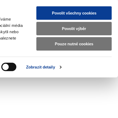
Povolit všechny cookies
žíváme
CZ
EN
ciální média
Základní
Povolit výběr
kytli nebo
informace
naleznete
o
Pouze nutné cookies
ahraničí a EU
Kontrola a regulace
Ministerstvu
Zobrazit
Zobrazit
submenu
submenu
financí
Zahraničí
Kontrola
a
a
v
Zobrazit detaily
EU
regulace
českém
znakovém
jazyce.