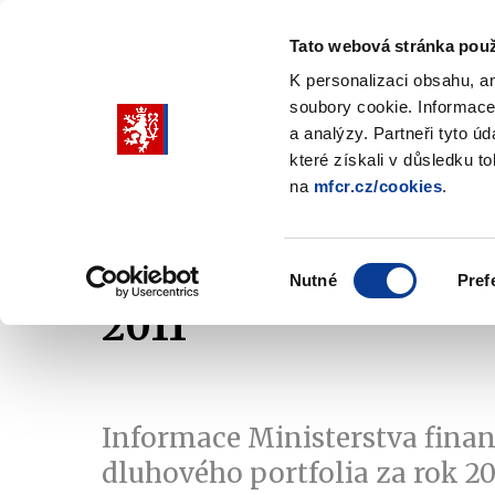
Tato webová stránka použ
K personalizaci obsahu, a
soubory cookie. Informace
Pohybujte
a analýzy. Partneři tyto ú
šipkami
které získali v důsledku t
na
mfcr.cz/cookies
.
nahoru
Ministerstvo
Rozpočtová politika
a
Zobrazit
Z
submenu
s
dolů
Ministerstvo
R
Výběr
p
Nutné
Pref
pro
souhlasu
2011
výběr
našeptaných
položek
Informace Ministerstva financ
dluhového portfolia za rok 20