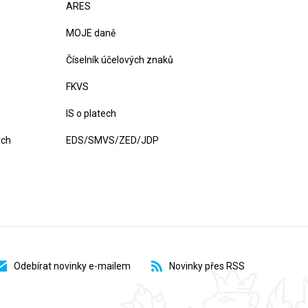
ARES
MOJE daně
Číselník účelových znaků
FKVS
IS o platech
ých
EDS/SMVS/ZED/JDP
Odebírat novinky e-mailem
Novinky přes RSS