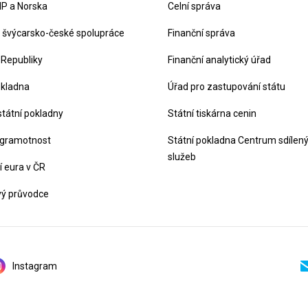
P a Norska
Celní správa
švýcarsko-české spolupráce
Finanční správa
 Republiky
Finanční analytický úřad
okladna
Úřad pro zastupování státu
státní pokladny
Státní tiskárna cenin
 gramotnost
Státní pokladna Centrum sdílen
služeb
 eura v ČR
vý průvodce
Instagram