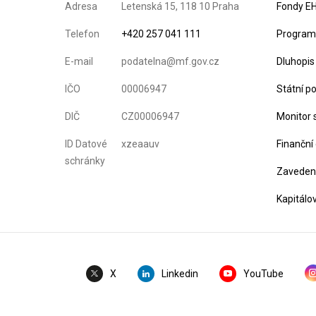
Adresa
Letenská 15, 118 10 Praha
Fondy EH
Telefon
+420 257 041 111
Program 
E-mail
podatelna@mf.gov.cz
Dluhopis
IČO
00006947
Státní p
DIČ
CZ00006947
Monitor 
ID Datové
xzeaauv
Finanční
schránky
Zavedení
Kapitálo
Linkedin
YouTube
X