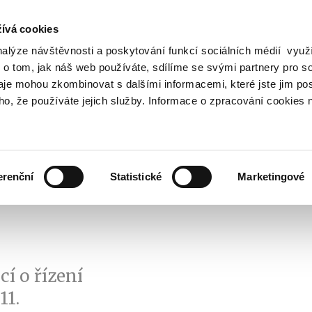
ívá cookies
nalýze návštěvnosti a poskytování funkcí sociálních médií vyu
Vyhledat
 o tom, jak náš web používáte, sdílíme se svými partnery pro so
daje mohou zkombinovat s dalšími informacemi, které jste jim pos
oho, že používáte jejich služby. Informace o zpracování cookies 
Finanční trh
Daně a účetnictví
Z
obrazit
Zobrazit
Zobrazit
ubmenu
submenu
submenu
ozpočtová
Finanční
Daně
olitika
trh
a
erenční
Statistické
Marketingové
účetnictví
í o řízení
11.