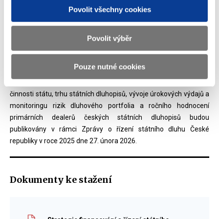
Povolit všechny cookies
V rámci prvního čtvrtletí roku 2026 bude probíhat standardní
emisní činnost státu, která nebude nijak ovlivňována potřebou
hospodaření organizačních složek státu podle ukazatelů
Povolit výběr
rozpočtového provizoria zejména za účelem před-financování
splátek státního dluhu v jednotlivých měnách.
Pouze nutné cookies
Podrobné vyhodnocení v oblasti vývoje státního dluhu, emisní
činnosti státu, trhu státních dluhopisů, vývoje úrokových výdajů a
monitoringu rizik dluhového portfolia a ročního hodnocení
primárních dealerů českých státních dluhopisů budou
publikovány v rámci Zprávy o řízení státního dluhu České
republiky v roce 2025 dne 27. února 2026.
Dokumenty ke stažení