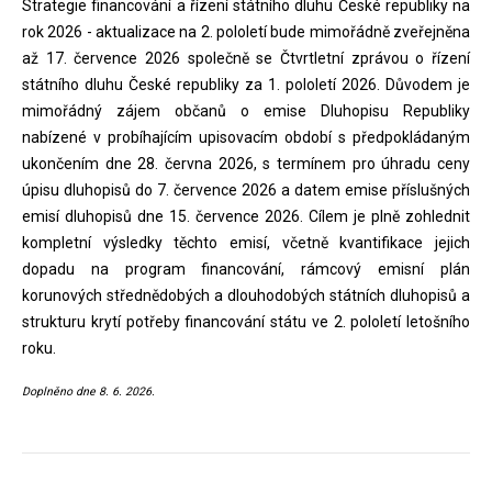
Strategie financování a řízení státního dluhu České republiky na
rok 2026 - aktualizace na 2. pololetí bude mimořádně zveřejněna
až 17. července 2026 společně se Čtvrtletní zprávou o řízení
státního dluhu České republiky za 1. pololetí 2026. Důvodem je
mimořádný zájem občanů o emise Dluhopisu Republiky
nabízené v probíhajícím upisovacím období s předpokládaným
ukončením dne 28. června 2026, s termínem pro úhradu ceny
úpisu dluhopisů do 7. července 2026 a datem emise příslušných
emisí dluhopisů dne 15. července 2026. Cílem je plně zohlednit
kompletní výsledky těchto emisí, včetně kvantifikace jejich
dopadu na program financování, rámcový emisní plán
korunových střednědobých a dlouhodobých státních dluhopisů a
strukturu krytí potřeby financování státu ve 2. pololetí letošního
roku.
Doplněno dne 8. 6. 2026.