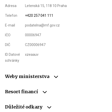
Adresa
Letenská 15, 118 10 Praha
Telefon
+420 257 041 111
E-mail
podatelna@mf.gov.cz
IČO
00006947
DIČ
CZ00006947
ID Datové
xzeaauv
schránky
Weby ministerstva
Resort financí
Důležité odkazy