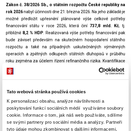
Zákon č. 38/2026 Sb., o státním rozpočtu České republiky na
rok 2026
nabyl účinnosti dne 21. března 2026. Na jeho základě je
možné předložit upřesnění plánované výše celkové potřeby
financování státu v roce 2026, která činí
737,8 mld. Kč
, tj.
přibližně
8,2 % HDP
. Realizovaná výše potřeby financování pak
bude záviset především na skutečném hospodaření státního
rozpočtu a také na případných uskutečněných výměnných
operacích a zpětných odkupech státních dluhopisů v průběhu
roku zejména za účelem řízení refinančního rizika. Kvantifikace
úrokových výdajů státního rozpočtu bude součástí Čtvrtletní
zprávy o řízení státního dluhu České republiky – 1. čtvrtletí 2026.
Ve standardní pololetní aktualizaci Strategie financování a řízení
státního dluhu České republiky na rok 2026 bude již případně
Tato webová stránka používá cookies
zohledněn také poslední vývoj na domácím a zahraničních
K personalizaci obsahu, analýze návštěvnosti a
finančních trzích a také zejména průběh a výsledky obnoveného
poskytování funkcí sociálních médií využíváme soubory
přímého prodeje státních dluhopisů občanům.
cookie. Informace o tom, jak náš web používáte, sdílíme
se svými partnery pro sociální média a analýzy. Partneři
Doplněno dne 26. 3. 2026.
tyto údaje mohou zkombinovat s dalšími informacemi,