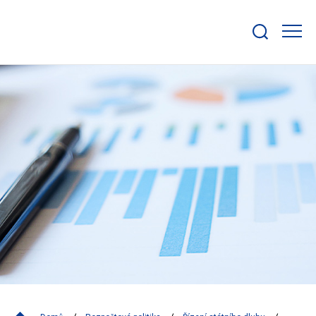
Zobrazit/skrýt
search
bar