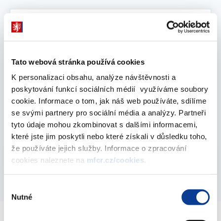
Vyberte
2016
Tato webová stránka používá cookies
leden 2017
K personalizaci obsahu, analýze návštěvnosti a
poskytování funkcí sociálních médií využíváme soubory
cookie. Informace o tom, jak náš web používáte, sdílíme
Realizované transakce pro rok 2016
se svými partnery pro sociální média a analýzy. Partneři
17. ledna 2017
tyto údaje mohou zkombinovat s dalšími informacemi,
které jste jim poskytli nebo které získali v důsledku toho,
že používáte jejich služby. Informace o zpracování
Vyberte
2016
cookies naleznete na
mfcr.cz/cookies
.
Výběr
Nutné
souhlasu