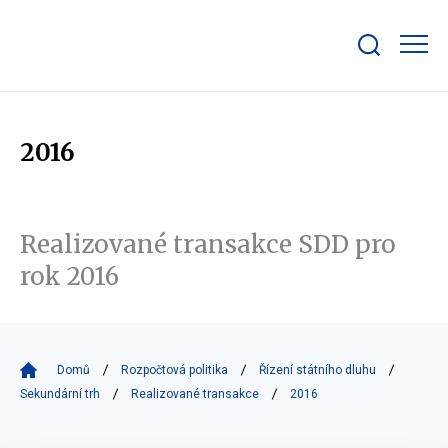
Zobrazit/skrýt
search
bar
2016
Realizované transakce SDD pro
rok 2016
Domů
Rozpočtová politika
Řízení státního dluhu
Sekundární trh
Realizované transakce
2016