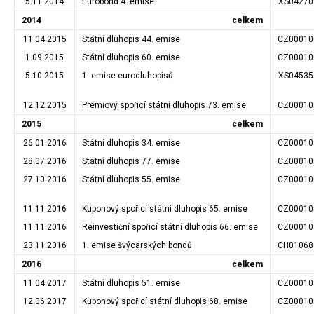
5.11.2014
Eurobond 4. emise
XS04270
2014
celkem
11.04.2015
Státní dluhopis 44. emise
CZ00010
1.09.2015
Státní dluhopis 60. emise
CZ00010
5.10.2015
1. emise eurodluhopisů
XS04535
12.12.2015
Prémiový spořicí státní dluhopis 73. emise
CZ00010
2015
celkem
26.01.2016
Státní dluhopis 34. emise
CZ00010
28.07.2016
Státní dluhopis 77. emise
CZ00010
27.10.2016
Státní dluhopis 55. emise
CZ00010
11.11.2016
Kuponový spořicí státní dluhopis 65. emise
CZ00010
11.11.2016
Reinvestiční spořicí státní dluhopis 66. emise
CZ00010
23.11.2016
1. emise švýcarských bondů
CH01068
2016
celkem
11.04.2017
Státní dluhopis 51. emise
CZ00010
12.06.2017
Kuponový spořicí státní dluhopis 68. emise
CZ00010