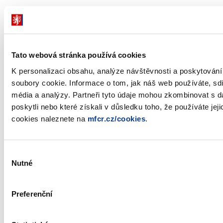
Zobrazeno
58 ×
Doporučeno
542 ×
Tato webová stránka používá cookies
Ministerstvo financí ČR
K personalizaci obsahu, analýze návštěvnosti a poskytován
soubory cookie. Informace o tom, jak náš web používáte, sdí
Adresa
Letenská 15, 118 10 Praha
média a analýzy. Partneři tyto údaje mohou zkombinovat s da
poskytli nebo které získali v důsledku toho, že používáte jej
Telefon
+420 257 041 111
cookies naleznete na
mfcr.cz/cookies
.
E-mail
podatelna@mf.gov.cz
IČO
00006947
Výběr
Nutné
souhlasu
DIČ
CZ00006947
ID Datové
xzeaauv
Preferenční
schránky