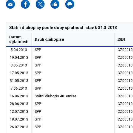
Státní dluhopisy podle doby splatnosti stav k 31.3.2013
Datum
Druh dluhopisu
ISIN
splatnosti
5.04.2013
SPP
CZ00010
19.04.2013
SPP
CZ00010
3.05.2013
SPP
CZ00010
17.05.2013
SPP
CZ00010
31.05.2013
SPP
CZ00010
7.06.2013
SPP
CZ00010
16.06.2013
Státní dluhopis 40. emise
CZ00010
28.06.2013
SPP
CZ00010
12.07.2013
SPP
CZ00010
19.07.2013
SPP
CZ00010
26.07.2013
SPP
CZ00010