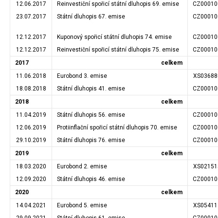
12.06.2017
Reinvestiční spořicí státní dluhopis 69. emise
CZ00010
23.07.2017
Státní dluhopis 67. emise
CZ00010
12.12.2017
Kuponový spořicí státní dluhopis 74. emise
CZ00010
12.12.2017
Reinvestiční spořicí státní dluhopis 75. emise
CZ00010
2017
celkem
11.06.2018
Eurobond 3. emise
XS03688
18.08.2018
Státní dluhopis 41. emise
CZ00010
2018
celkem
11.04.2019
Státní dluhopis 56. emise
CZ00010
12.06.2019
Protiinflační spořicí státní dluhopis 70. emise
CZ00010
29.10.2019
Státní dluhopis 76. emise
CZ00010
2019
celkem
18.03.2020
Eurobond 2. emise
XS02151
12.09.2020
Státní dluhopis 46. emise
CZ00010
2020
celkem
14.04.2021
Eurobond 5. emise
XS05411