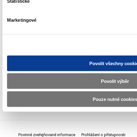
Statistické
Weby ministerstva
Marketingové
Resort financí
Důležité odkazy
Povolit všechny cooki
Povolit výběr
Odebírat novinky e-mailem
Pouze nutné cookie
Novinky přes RSS
Povinné zveřejňované informace
Prohlášení o přístupnosti