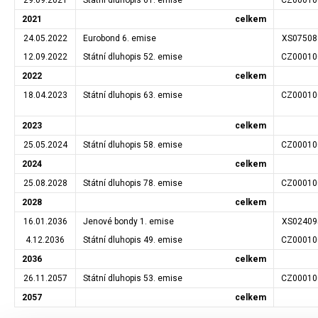
29.09.2021
Státní dluhopis 61. emise
CZ00010
2021
celkem
24.05.2022
Eurobond 6. emise
XS07508
12.09.2022
Státní dluhopis 52. emise
CZ00010
2022
celkem
18.04.2023
Státní dluhopis 63. emise
CZ00010
2023
celkem
25.05.2024
Státní dluhopis 58. emise
CZ00010
2024
celkem
25.08.2028
Státní dluhopis 78. emise
CZ00010
2028
celkem
16.01.2036
Jenové bondy 1. emise
XS02409
4.12.2036
Státní dluhopis 49. emise
CZ00010
2036
celkem
26.11.2057
Státní dluhopis 53. emise
CZ00010
2057
celkem