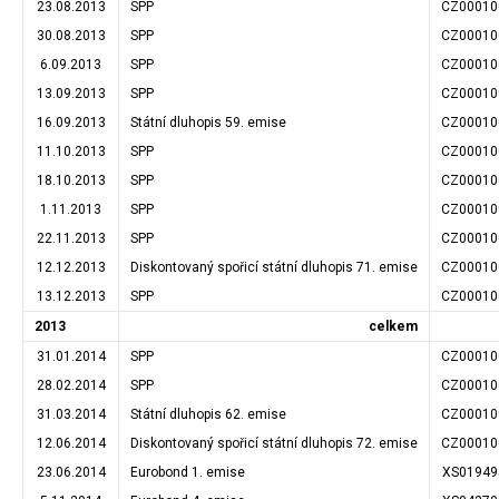
23.08.2013
SPP
CZ00010
30.08.2013
SPP
CZ00010
6.09.2013
SPP
CZ00010
13.09.2013
SPP
CZ00010
16.09.2013
Státní dluhopis 59. emise
CZ00010
11.10.2013
SPP
CZ00010
18.10.2013
SPP
CZ00010
1.11.2013
SPP
CZ00010
22.11.2013
SPP
CZ00010
12.12.2013
Diskontovaný spořicí státní dluhopis 71. emise
CZ00010
13.12.2013
SPP
CZ00010
2013
celkem
31.01.2014
SPP
CZ00010
28.02.2014
SPP
CZ00010
31.03.2014
Státní dluhopis 62. emise
CZ00010
12.06.2014
Diskontovaný spořicí státní dluhopis 72. emise
CZ00010
23.06.2014
Eurobond 1. emise
XS01949