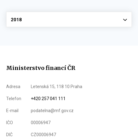
Vyberte
2018
Ministerstvo financí ČR
Adresa
Letenská 15, 118 10 Praha
Telefon
+420 257 041 111
E-mail
podatelna@mf.gov.cz
IČO
00006947
DIČ
CZ00006947