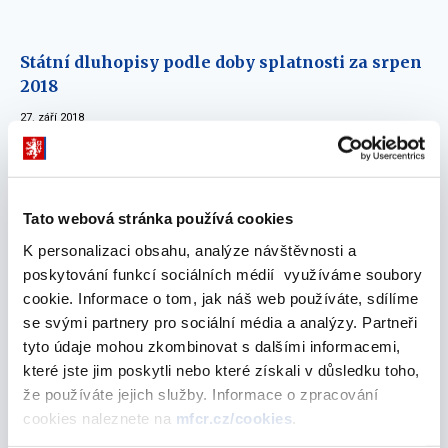
Státní dluhopisy podle doby splatnosti za srpen
2018
27. září 2018
srpen 2018
Tato webová stránka používá cookies
Státní dluhopisy podle doby splatnosti za
K personalizaci obsahu, analýze návštěvnosti a
červenec 2018
poskytování funkcí sociálních médií využíváme soubory
cookie. Informace o tom, jak náš web používáte, sdílíme
31. srpna 2018
se svými partnery pro sociální média a analýzy. Partneři
tyto údaje mohou zkombinovat s dalšími informacemi,
červenec 2018
které jste jim poskytli nebo které získali v důsledku toho,
že používáte jejich služby. Informace o zpracování
cookies naleznete na
mfcr.cz/cookies
.
Státní dluhopisy podle doby splatnosti za