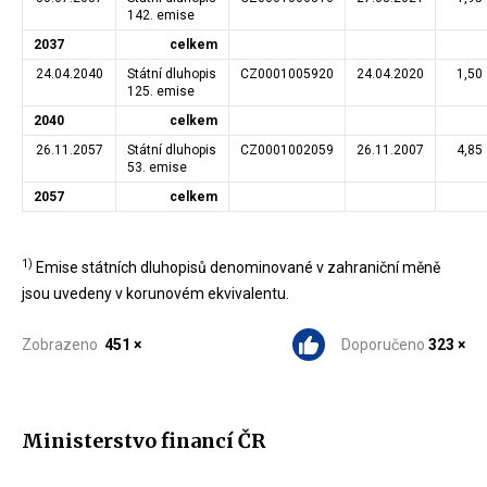
142. emise
2037
celkem
24.04.2040
Státní dluhopis
CZ0001005920
24.04.2020
1,50
125. emise
2040
celkem
26.11.2057
Státní dluhopis
CZ0001002059
26.11.2007
4,85
53. emise
2057
celkem
1)
Emise státních dluhopisů denominované v zahraniční měně
jsou uvedeny v korunovém ekvivalentu.
Zobrazeno
451 ×
Doporučeno
323 ×
Ministerstvo financí ČR