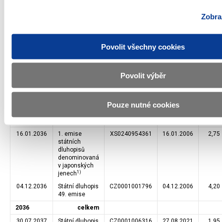
139. emise
7,38
Zobraz
2031
celkem
23.06.2032
Státní dluhopis
CZ0001006233
23.04.2021
1,75
138. emise
Povolit všechny cookies
2032
celkem
13.10.2033
Státní dluhopis
CZ0001005243
13.10.2017
2,00
103. emise
Povolit výběr
2033
celkem
30.05.2035
Státní dluhopis
CZ0001006431
25.02.2022
3,50
Pouze nutné cookies
145. emise
2035
celkem
16.01.2036
1. emise
XS0240954361
16.01.2006
2,75
státních
dluhopisů
denominovaná
v japonských
1)
jenech
04.12.2036
Státní dluhopis
CZ0001001796
04.12.2006
4,20
49. emise
2036
celkem
30.07.2037
Státní dluhopis
CZ0001006316
27.08.2021
1,95