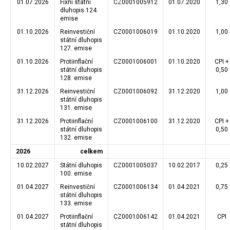
01.07.2026
Fixní státní
CZ0001005912
01.07.2020
1,30
dluhopis 124.
emise
01.10.2026
Reinvestiční
CZ0001006019
01.10.2020
1,00
státní dluhopis
127. emise
01.10.2026
Protiinflační
CZ0001006001
01.10.2020
CPI +
státní dluhopis
0,50
128. emise
31.12.2026
Reinvestiční
CZ0001006092
31.12.2020
1,00
státní dluhopis
131. emise
31.12.2026
Protiinflační
CZ0001006100
31.12.2020
CPI +
státní dluhopis
0,50
132. emise
2026
celkem
10.02.2027
Státní dluhopis
CZ0001005037
10.02.2017
0,25
100. emise
01.04.2027
Reinvestiční
CZ0001006134
01.04.2021
0,75
státní dluhopis
133. emise
01.04.2027
Protiinflační
CZ0001006142
01.04.2021
CPI
státní dluhopis