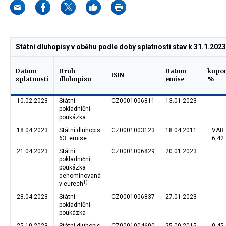
Státní dluhopisy v oběhu podle doby splatnosti stav k 31.1.2023
Datum
Druh
Datum
kupo
ISIN
splatnosti
dluhopisu
emise
%
10.02.2023
Státní
CZ0001006811
13.01.2023
pokladniční
poukázka
18.04.2023
Státní dluhopis
CZ0001003123
18.04.2011
VAR
63. emise
6,42
21.04.2023
Státní
CZ0001006829
20.01.2023
pokladniční
poukázka
denominovaná
1)
v eurech
28.04.2023
Státní
CZ0001006837
27.01.2023
pokladniční
poukázka