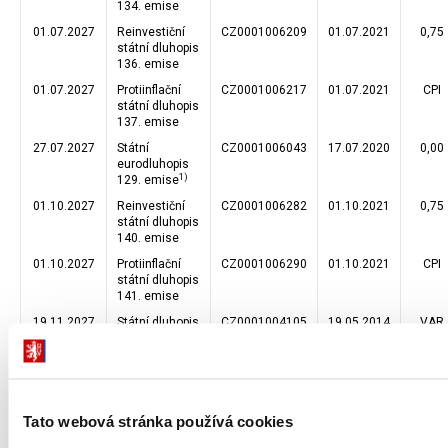
134. emise
01.07.2027
Reinvestiční
CZ0001006209
01.07.2021
0,75
státní dluhopis
136. emise
01.07.2027
Protiinflační
CZ0001006217
01.07.2021
CPI
státní dluhopis
137. emise
27.07.2027
Státní
CZ0001006043
17.07.2020
0,00
eurodluhopis
1)
129. emise
01.10.2027
Reinvestiční
CZ0001006282
01.10.2021
0,75
státní dluhopis
140. emise
01.10.2027
Protiinflační
CZ0001006290
01.10.2021
CPI
státní dluhopis
141. emise
19.11.2027
Státní dluhopis
CZ0001004105
19.05.2014
VAR
90. emise
7,21
2027
celkem
03.01.2028
Reinvestiční
CZ0001006324
03.01.2022
1,25
státní dluhopis
Tato webová stránka používá cookies
143. emise