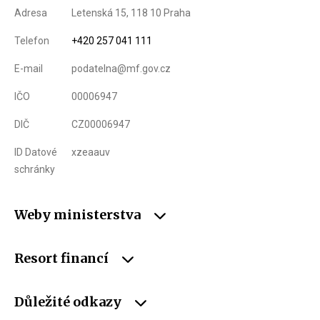
Adresa
Letenská 15, 118 10 Praha
Telefon
+420 257 041 111
E-mail
podatelna@mf.gov.cz
IČO
00006947
DIČ
CZ00006947
ID Datové
xzeaauv
schránky
Weby ministerstva
Resort financí
Důležité odkazy