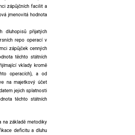
ci zápůjčních facilit a
ová jmenovitá hodnota
h dluhopisů přijatých
ersních repo operací v
rámci zápůjček cenných
odnota těchto státních
jímající vklady kromě
chto operacích), a od
rve na majetkový účet
datem jejich splatnosti
dnota těchto státních
na na základě metodiky
ikace deficitu a dluhu