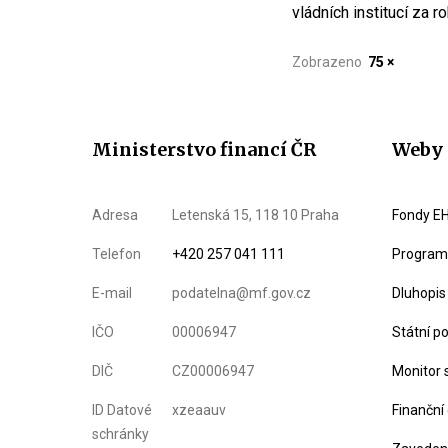
vládních institucí za 
Zobrazeno
75 ×
Ministerstvo financí ČR
Weby 
Adresa
Letenská 15, 118 10 Praha
Fondy EH
Telefon
+420 257 041 111
Program 
E-mail
podatelna@mf.gov.cz
Dluhopis
IČO
00006947
Státní p
DIČ
CZ00006947
Monitor 
ID Datové
xzeaauv
Finanční
schránky