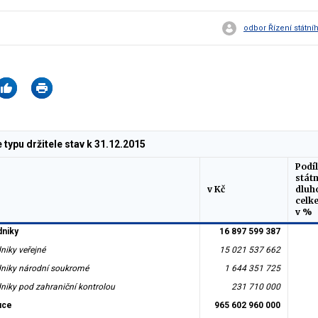
odbor Řízení státní
 typu držitele stav k 31.12.2015
Podíl
stát
v Kč
dluh
celk
v %
dniky
16 897 599 387
niky veřejné
15 021 537 662
dniky národní soukromé
1 644 351 725
niky pod zahraniční kontrolou
231 710 000
tuce
965 602 960 000