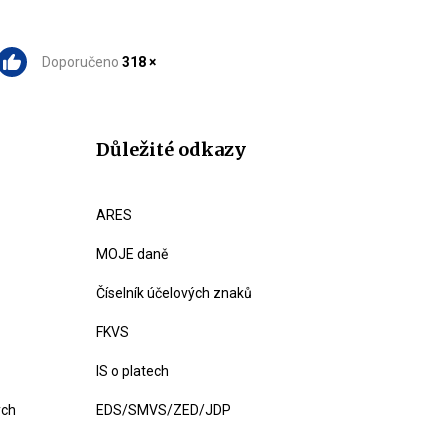
Doporučeno
318 ×
Důležité odkazy
ARES
MOJE daně
Číselník účelových znaků
FKVS
IS o platech
ých
EDS/SMVS/ZED/JDP