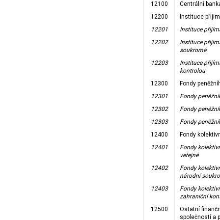
12100
Centrální bank
12200
Instituce přijí
12201
Instituce přijí
12202
Instituce přijí
soukromé
12203
Instituce přijí
kontrolou
12300
Fondy peněžníh
12301
Fondy peněžníh
12302
Fondy peněžní
12303
Fondy peněžníh
12400
Fondy kolektiv
12401
Fondy kolektiv
veřejné
12402
Fondy kolektiv
národní soukr
12403
Fondy kolektiv
zahraniční kon
12500
Ostatní finanč
společností a 