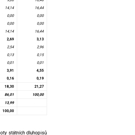
9,00
10,46
14,14
16,44
0,00
0,00
0,00
0,00
14,14
16,44
2,69
3,13
2,54
2,96
0,13
0,15
0,01
0,01
3,91
4,55
0,16
0,19
18,30
21,27
86,01
100,00
13,99
100,00
noty státních dluhopisů