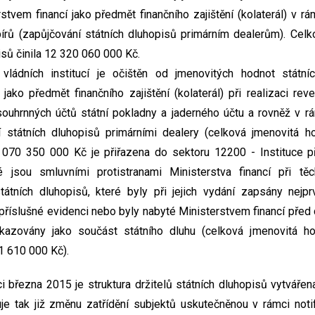
tvem financí jako předmět finančního zajištění (kolaterál) v rám
írů (zapůjčování státních dluhopisů primárním dealerům). Celk
isů činila 12 320 060 000 Kč.
vládních institucí je očištěn od jmenovitých hodnot státníc
 jako předmět finančního zajištění (kolaterál) při realizaci rev
y souhrnných účtů státní pokladny a jaderného účtu a rovněž v 
ní státních dluhopisů primárními dealery (celková jmenovitá h
 070 350 000 Kč je přiřazena do sektoru 12200 - Instituce při
ré jsou smluvními protistranami Ministerstva financí při tě
tátních dluhopisů, které byly při jejich vydání zapsány nejp
 příslušné evidenci nebo byly nabyté Ministerstvem financí před 
azovány jako součást státního dluhu (celková jmenovitá ho
1 610 000 Kč).
ci března 2015 je struktura držitelů státních dluhopisů vytváře
 tak již změnu zatřídění subjektů uskutečněnou v rámci notif