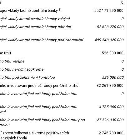
a
0
1)
mající vklady kromě centrální banky
552 171 290 000
mající vklady kromě centrální banky veřejné
0
mající vklady kromě centrální banky národní
52 623 270 000
mající vklady kromě centrální banky pod zahraniční
499 548 020 000
o trhu
526 000 000
o trhu veřejné
0
ho trhu národní soukromé
0
o trhu pod zahraniční kontrolou
526 000 000
ního investování jiné než fondy peněžního trhu
32 261 390 000
ního investování jiné než fondy peněžního trhu
0
ního investování jiné než fondy peněžního trhu
4 735 360 000
omé
ního investování jiné než fondy peněžního trhu pod
27 526 030 000
trolou
ní zprostředkovatelé kromě pojišťovacích
2 745 780 000
penzijních fondů