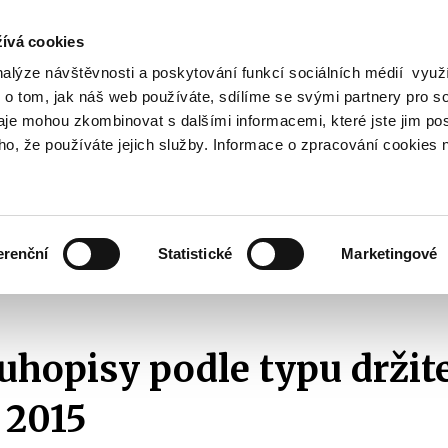
ívá cookies
nalýze návštěvnosti a poskytování funkcí sociálních médií vyu
Vyhledat
 o tom, jak náš web používáte, sdílíme se svými partnery pro so
daje mohou zkombinovat s dalšími informacemi, které jste jim pos
oho, že používáte jejich služby. Informace o zpracování cookies 
Finanční trh
Daně a účetnictví
Z
obrazit
Zobrazit
Zobrazit
ubmenu
submenu
submenu
ozpočtová
Finanční
Daně
olitika
trh
a
erenční
Statistické
Marketingové
účetnictví
Statistiky
Podle typu držitele
2015
Státní dluhopisy podle typ
luhopisy podle typu držit
 2015