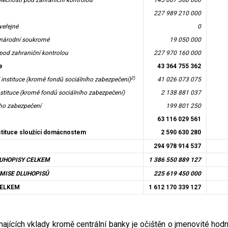
olečnosti pod zahraniční kontrolou
145 067 360 000
227 989 210 000
veřejné
0
 národní soukromé
19 050 000
 pod zahraniční kontrolou
227 970 160 000
e
43 364 755 362
2)
í instituce (kromě fondů sociálního zabezpečení)
41 026 073 075
nstituce (kromě fondů sociálního zabezpečení)
2 138 881 037
ho zabezpečení
199 801 250
63 116 029 561
tituce sloužící domácnostem
2 590 630 280
294 978 914 537
UHOPISY CELKEM
1 386 550 889 127
EMISE DLUHOPISŮ
225 619 450 000
CELKEM
1 612 170 339 127
ímajících vklady kromě centrální banky je očištěn o jmenovité hod