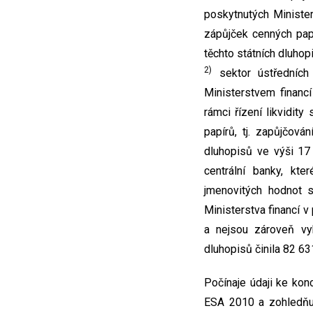
poskytnutých Ministers
zápůjček cenných pap
těchto státních dluhop
2)
sektor ústředních 
Ministerstvem financí
rámci řízení likvidit
papírů, tj. zapůjčová
dluhopisů ve výši 17
centrální banky, kte
jmenovitých hodnot s
Ministerstva financí v
a nejsou zároveň vyk
dluhopisů činila 82 63
Počínaje údaji ke kon
ESA 2010 a zohledňuje