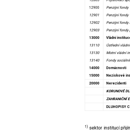
12803
Pojišťovací sp
12900
Penzijní fondy
12901
Penzijní fondy 
12902
Penzijní fondy
12903
Penzijní fondy
13000
Vládní instituc
13110
Ústřední vládn
13130
Místní vládní i
13140
Fondy sociální
14000
Domácnosti
15000
Neziskové ins
20000
Nerezidenti
KORUNOVÉ DL
ZAHRANIČNÍ 
DLUHOPISY 
1)
sektor institucí přij