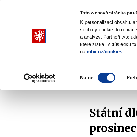
Tato webová stránka použ
K personalizaci obsahu, a
soubory cookie. Informace
Pohybujte
a analýzy. Partneři tyto ú
šipkami
které získali v důsledku t
na
mfcr.cz/cookies
.
nahoru
Ministerstvo
Rozpočtová politika
a
Zobrazit
Z
submenu
s
dolů
Ministerstvo
R
Výběr
p
Nutné
Pref
pro
souhlasu
Domů
Rozpočtová politika
Řízení státního dluhu
výběr
našeptaných
položek
Státní d
prosinec