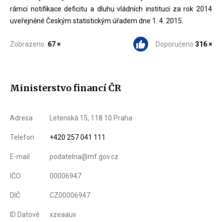
rámci notifikace deficitu a dluhu vládních institucí za rok 2014
uveřejněné Českým statistickým úřadem dne 1. 4. 2015.
Zobrazeno
67 ×
Doporučeno
316 ×
Ministerstvo financí ČR
Adresa
Letenská 15, 118 10 Praha
Telefon
+420 257 041 111
E-mail
podatelna@mf.gov.cz
IČO
00006947
DIČ
CZ00006947
ID Datové
xzeaauv