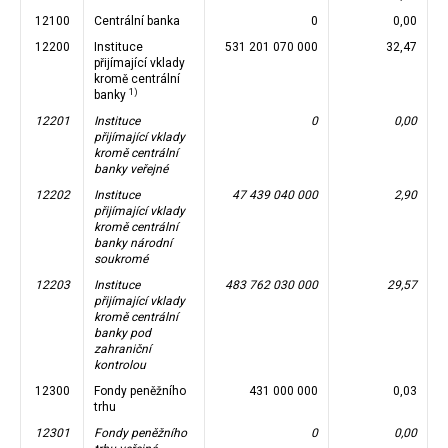
12100
Centrální banka
0
0,00
12200
Instituce
531 201 070 000
32,47
přijímající vklady
kromě centrální
1)
banky
12201
Instituce
0
0,00
přijímající vklady
kromě centrální
banky veřejné
12202
Instituce
47 439 040 000
2,90
přijímající vklady
kromě centrální
banky národní
soukromé
12203
Instituce
483 762 030 000
29,57
přijímající vklady
kromě centrální
banky pod
zahraniční
kontrolou
12300
Fondy peněžního
431 000 000
0,03
trhu
12301
Fondy peněžního
0
0,00