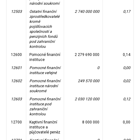
národní soukromí
12503
Ostatní finanční
2 740 000 000
0,17
zprostředkovatelé
kromě
pojišťovacích
společností a
penzijních fondů
pod zahraniční
kontrolou
12600
Pomocné finanční
2 279 690 000
0,14
instituce
12601
Pomocné finanční
0
0,00
instituce veřejné
12602
Pomocné finanční
249 570 000
0,02
instituce národní
soukromé
12603
Pomocné finanční
2 030 120 000
0,12
instituce pod
zahraniční
kontrolou
12700
Kaptivní finanční
8 000 000
0,00
instituce a
půjčovatelé peněz