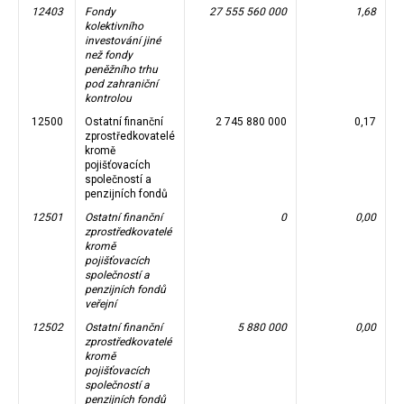
12403
Fondy
27 555 560 000
1,68
kolektivního
investování jiné
než fondy
peněžního trhu
pod zahraniční
kontrolou
12500
Ostatní finanční
2 745 880 000
0,17
zprostředkovatelé
kromě
pojišťovacích
společností a
penzijních fondů
12501
Ostatní finanční
0
0,00
zprostředkovatelé
kromě
pojišťovacích
společností a
penzijních fondů
veřejní
12502
Ostatní finanční
5 880 000
0,00
zprostředkovatelé
kromě
pojišťovacích
společností a
penzijních fondů