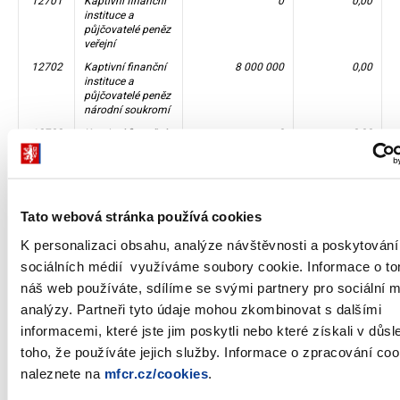
12701
Kaptivní finanční
0
0,00
instituce a
půjčovatelé peněz
veřejní
12702
Kaptivní finanční
8 000 000
0,00
instituce a
půjčovatelé peněz
národní soukromí
12703
Kaptivní finanční
0
0,00
instituce a
půjčovatelé peněz
pod zahraniční
kontrolou
12800
Pojišťovací
136 528 940 000
8,35
Tato webová stránka používá cookies
společnosti
K personalizaci obsahu, analýze návštěvnosti a poskytování
12801
Pojišťovací
145 300 000
0,01
sociálních médií využíváme soubory cookie. Informace o to
společnosti
veřejné
náš web používáte, sdílíme se svými partnery pro sociální 
12802
Pojišťovací
1 253 790 000
0,08
analýzy. Partneři tyto údaje mohou zkombinovat s dalšími
společnosti
informacemi, které jste jim poskytli nebo které získali v důs
národní soukromé
toho, že používáte jejich služby. Informace o zpracování coo
12803
Pojišťovací
135 129 850 000
8,26
společnosti pod
naleznete na
mfcr.cz/cookies
.
zahraniční
kontrolou