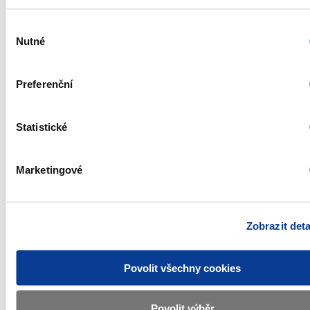
12900
Penzijní fondy
231 221 570 000
14,14
Výběr
12901
Penzijní fondy
0
0,00
Nutné
souhlasu
veřejné
12902
Penzijní fondy
18 900 000
0,00
národní soukromé
Preferenční
12903
Penzijní fondy
231 202 670 000
14,13
pod zahraniční
kontrolou
Statistické
13000
Vládní instituce
43 837 333 024
2,68
13110
Ústřední vládní
41 434 950 737
2,53
instituce (kromě
Marketingové
fondů sociálního
2)
zabezpečení)
13130
Místní vládní
2 202 581 037
0,13
instituce (kromě
fondů sociálního
Zobrazit deta
zabezpečení)
13140
Fondy sociálního
199 801 250
0,01
zabezpečení
Povolit všechny cookies
14000
Domácnosti
63 010 451 957
3,85
15000
Neziskové
2 546 580 280
0,16
Povolit výběr