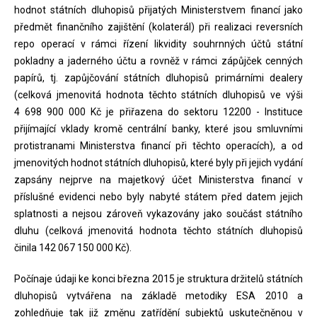
hodnot státních dluhopisů přijatých Ministerstvem financí jako
předmět finančního zajištění (kolaterál) při realizaci reversních
repo operací v rámci řízení likvidity souhrnných účtů státní
pokladny a jaderného účtu a rovněž v rámci zápůjček cenných
papírů, tj. zapůjčování státních dluhopisů primárními dealery
(celková jmenovitá hodnota těchto státních dluhopisů ve výši
4 698 900 000 Kč je přiřazena do sektoru 12200 - Instituce
přijímající vklady kromě centrální banky, které jsou smluvními
protistranami Ministerstva financí při těchto operacích), a od
jmenovitých hodnot státních dluhopisů, které byly při jejich vydání
zapsány nejprve na majetkový účet Ministerstva financí v
příslušné evidenci nebo byly nabyté státem před datem jejich
splatnosti a nejsou zároveň vykazovány jako součást státního
dluhu (celková jmenovitá hodnota těchto státních dluhopisů
činila 142 067 150 000 Kč).
Počínaje údaji ke konci března 2015 je struktura držitelů státních
dluhopisů vytvářena na základě metodiky ESA 2010 a
zohledňuje tak již změnu zatřídění subjektů uskutečněnou v