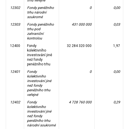
trhu veřejné
12302
Fondy peněžního
0
0,00
trhu národní
soukromé
12303
Fondy peněžního
431 000 000
0,03
trhu pod
zahraniční
kontrolou
12400
Fondy
32 284 320 000
1,97
kolektivního
investování jiné
než fondy
peněžního trhu
12401
Fondy
0
0,00
kolektivního
investování jiné
než fondy
peněžního trhu
veřejné
12402
Fondy
4 728 760 000
0,29
kolektivního
investování jiné
než fondy
peněžního trhu
národní soukromé