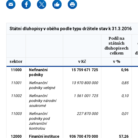
Státní dluhopisy v oběhu podle typu držitele stav k 31.3.2016
Podíl na
státních
dluhopisech
celkem
d
sektor
v Kč
v %
11000
Nefinanční
15 759 671 725
0,96
podniky
11001
Nefinanční
13 970 800 000
0,85
podniky veřejné
11002
Nefinanční
1 561 001 725
0,10
podniky národní
soukromé
11003
Nefinanční
227 870 000
0,01
podniky pod
zahraniční
kontrolou
12000
Finanční instituce
936 700 470 000
57,26