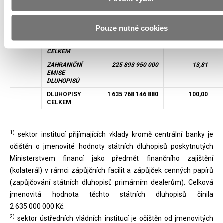
instituce sloužící
domácnostem
20000
Nerezidenti
348 019 689 894
21,28
Pouze nutné cookies
KORUNOVÉ
1 409 874 196 880
86,19
DLUHOPISY
CELKEM
ZAHRANIČNÍ
225 893 950 000
13,81
EMISE
DLUHOPISŮ
DLUHOPISY
1 635 768 146 880
100,00
CELKEM
1)
sektor institucí přijímajících vklady kromě centrální banky je
očištěn o jmenovité hodnoty státních dluhopisů poskytnutých
Ministerstvem financí jako předmět finančního zajištění
(kolaterál) v rámci zápůjčních facilit a zápůjček cenných papírů
(zapůjčování státních dluhopisů primárním dealerům). Celková
jmenovitá hodnota těchto státních dluhopisů činila
2 635 000 000 Kč.
2)
sektor ústředních vládních institucí je očištěn od jmenovitých