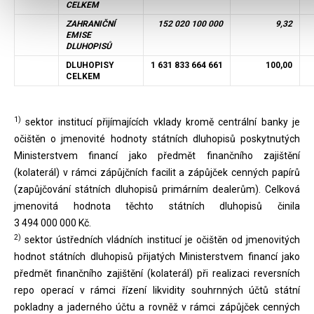
CELKEM
ZAHRANIČNÍ
152 020 100 000
9,32
EMISE
DLUHOPISŮ
DLUHOPISY
1 631 833 664 661
100,00
CELKEM
1)
sektor institucí přijímajících vklady kromě centrální banky je
očištěn o jmenovité hodnoty státních dluhopisů poskytnutých
Ministerstvem financí jako předmět finančního zajištění
(kolaterál) v rámci zápůjčních facilit a zápůjček cenných papírů
(zapůjčování státních dluhopisů primárním dealerům). Celková
jmenovitá hodnota těchto státních dluhopisů činila
3 494 000 000 Kč.
2)
sektor ústředních vládních institucí je očištěn od jmenovitých
hodnot státních dluhopisů přijatých Ministerstvem financí jako
předmět finančního zajištění (kolaterál) při realizaci reversních
repo operací v rámci řízení likvidity souhrnných účtů státní
pokladny a jaderného účtu a rovněž v rámci zápůjček cenných