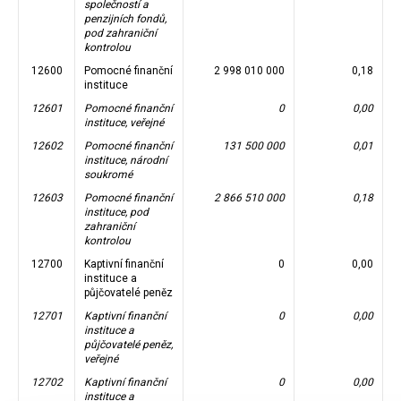
společností a
penzijních fondů,
pod zahraniční
kontrolou
12600
Pomocné finanční
2 998 010 000
0,18
instituce
12601
Pomocné finanční
0
0,00
instituce, veřejné
12602
Pomocné finanční
131 500 000
0,01
instituce, národní
soukromé
12603
Pomocné finanční
2 866 510 000
0,18
instituce, pod
zahraniční
kontrolou
12700
Kaptivní finanční
0
0,00
instituce a
půjčovatelé peněz
12701
Kaptivní finanční
0
0,00
instituce a
půjčovatelé peněz,
veřejné
12702
Kaptivní finanční
0
0,00
instituce a