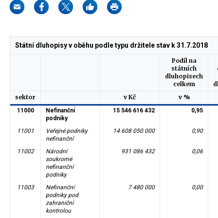
Státní dluhopisy v oběhu podle typu držitele stav k 31.7.2018
Podíl na
státních
dluhopisech
celkem
d
sektor
v Kč
v %
11000
Nefinanční
15 546 616 432
0,95
podniky
11001
Veřejné podniky
14 608 050 000
0,90
nefinanční
11002
Národní
931 086 432
0,06
soukromé
nefinanční
podniky
11003
Nefinanční
7 480 000
0,00
podniky pod
zahraniční
kontrolou