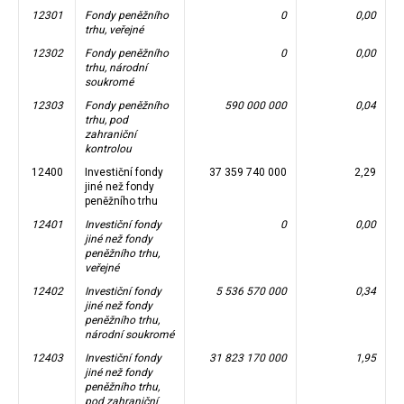
12301
Fondy peněžního
0
0,00
trhu, veřejné
12302
Fondy peněžního
0
0,00
trhu, národní
soukromé
12303
Fondy peněžního
590 000 000
0,04
trhu, pod
zahraniční
kontrolou
12400
Investiční fondy
37 359 740 000
2,29
jiné než fondy
peněžního trhu
12401
Investiční fondy
0
0,00
jiné než fondy
peněžního trhu,
veřejné
12402
Investiční fondy
5 536 570 000
0,34
jiné než fondy
peněžního trhu,
národní soukromé
12403
Investiční fondy
31 823 170 000
1,95
jiné než fondy
peněžního trhu,
pod zahraniční