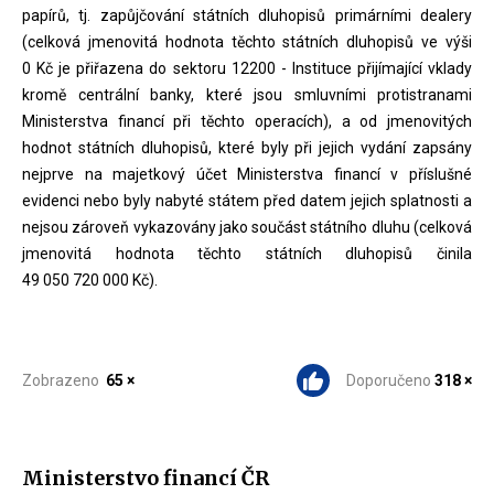
papírů, tj. zapůjčování státních dluhopisů primárními dealery
(celková jmenovitá hodnota těchto státních dluhopisů ve výši
0 Kč je přiřazena do sektoru 12200 - Instituce přijímající vklady
kromě centrální banky, které jsou smluvními protistranami
Ministerstva financí při těchto operacích), a od jmenovitých
hodnot státních dluhopisů, které byly při jejich vydání zapsány
nejprve na majetkový účet Ministerstva financí v příslušné
evidenci nebo byly nabyté státem před datem jejich splatnosti a
nejsou zároveň vykazovány jako součást státního dluhu (celková
jmenovitá hodnota těchto státních dluhopisů činila
49 050 720 000 Kč).
Zobrazeno
65 ×
Doporučeno
318 ×
Ministerstvo financí ČR