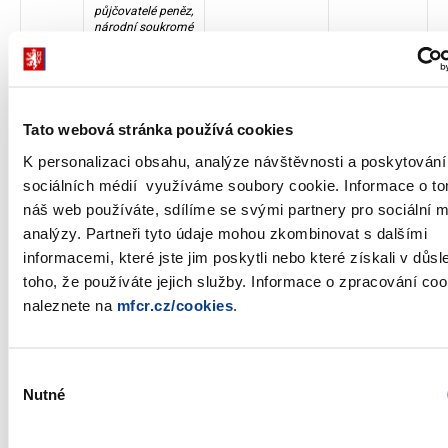
půjčovatelé peněz,
národní soukromé
12703
Kaptivní finanční
0
0,00
instituce a
půjčovatelé peněz,
pod zahraniční
kontrolou
Tato webová stránka používá cookies
12800
Pojišťovací
127 768 910 000
7,83
K personalizaci obsahu, analýze návštěvnosti a poskytování
společnosti
sociálních médií využíváme soubory cookie. Informace o to
12801
Pojišťovací
75 200 000
0,00
společnosti,
náš web používáte, sdílíme se svými partnery pro sociální 
veřejné
analýzy. Partneři tyto údaje mohou zkombinovat s dalšími
12802
Pojišťovací
1 198 640 000
0,07
informacemi, které jste jim poskytli nebo které získali v důs
společnosti,
národní soukromé
toho, že používáte jejich služby. Informace o zpracování coo
12803
Pojišťovací
126 495 070 000
7,75
naleznete na
mfcr.cz/cookies
.
společnosti, pod
zahraniční
kontrolou
Výběr
12900
Penzijní fondy
248 352 620 000
15,22
Nutné
souhlasu
12901
Penzijní fondy,
0
0,00
veřejné
12902
Penzijní fondy,
176 250 000
0,01