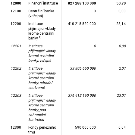
12000
Finanční instituce
827 288 100 000
50,70
12100
Centrální banka
0
0,00
(veřejná)
12200
Instituce
410 218 820 000
25,14
přijímající vklady
kromě centrální
1)
banky
12201
Instituce
0
0,00
přijímající vklady
kromě centrální
banky, veřejné
12202
Instituce
33 806 660 000
2,07
přijímající vklady
kromě centrální
banky, národní
soukromé
12203
Instituce
376 412 160 000
23,07
přijímající vklady
kromě centrální
banky, pod
zahraniční
kontrolou
12300
Fondy peněžního
590 000 000
0,04
trhu