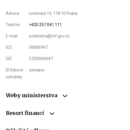
Adresa
Letenská 15, 118 10 Praha
Telefon
+420 257 041 111
E-mail
podatelna@mf.gov.cz
IČO
00006947
DIČ
CZ00006947
ID Datové
xzeaauv
schránky
Weby ministerstva
Resort financí