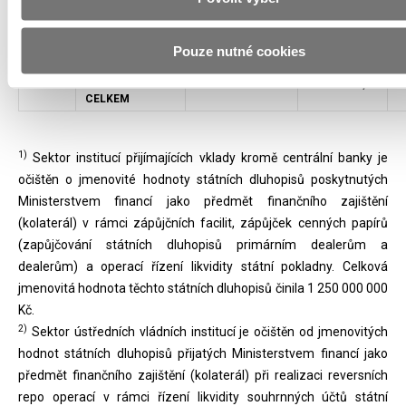
3)
CELKEM
ZAHRANIČNÍ
72 468 050 000
2,90
EMISE
Pouze nutné cookies
DLUHOPISŮ
DLUHOPISY
2 497 308 000 220
100,00
CELKEM
1)
Sektor institucí přijímajících vklady kromě centrální banky je
očištěn o jmenovité hodnoty státních dluhopisů poskytnutých
Ministerstvem financí jako předmět finančního zajištění
(kolaterál) v rámci zápůjčních facilit, zápůjček cenných papírů
(zapůjčování státních dluhopisů primárním dealerům a
dealerům) a operací řízení likvidity státní pokladny. Celková
jmenovitá hodnota těchto státních dluhopisů činila 1 250 000 000
Kč.
2)
Sektor ústředních vládních institucí je očištěn od jmenovitých
hodnot státních dluhopisů přijatých Ministerstvem financí jako
předmět finančního zajištění (kolaterál) při realizaci reversních
repo operací v rámci řízení likvidity souhrnných účtů státní