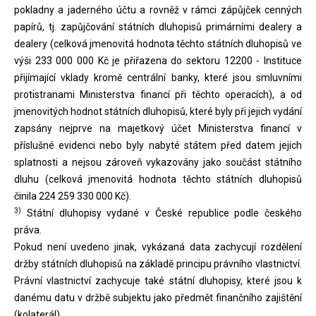
pokladny a jaderného účtu a rovněž v rámci zápůjček cenných
papírů, tj. zapůjčování státních dluhopisů primárními dealery a
dealery (celková jmenovitá hodnota těchto státních dluhopisů ve
výši 233 000 000 Kč je přiřazena do sektoru 12200 - Instituce
přijímající vklady kromě centrální banky, které jsou smluvními
protistranami Ministerstva financí při těchto operacích), a od
jmenovitých hodnot státních dluhopisů, které byly při jejich vydání
zapsány nejprve na majetkový účet Ministerstva financí v
příslušné evidenci nebo byly nabyté státem před datem jejich
splatnosti a nejsou zároveň vykazovány jako součást státního
dluhu (celková jmenovitá hodnota těchto státních dluhopisů
činila 224 259 330 000 Kč).
3)
Státní dluhopisy vydané v České republice podle českého
práva.
Pokud není uvedeno jinak, vykázaná data zachycují rozdělení
držby státních dluhopisů na základě principu právního vlastnictví.
Právní vlastnictví zachycuje také státní dluhopisy, které jsou k
danému datu v držbě subjektu jako předmět finančního zajištění
(kolaterál).