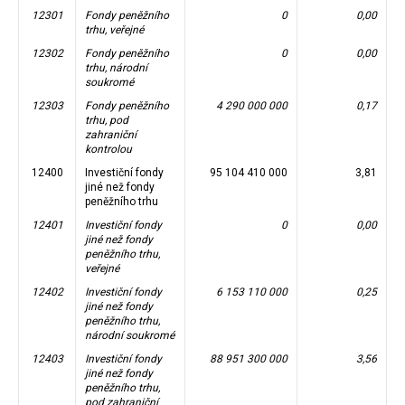
12301
Fondy peněžního
0
0,00
trhu, veřejné
12302
Fondy peněžního
0
0,00
trhu, národní
soukromé
12303
Fondy peněžního
4 290 000 000
0,17
trhu, pod
zahraniční
kontrolou
12400
Investiční fondy
95 104 410 000
3,81
jiné než fondy
peněžního trhu
12401
Investiční fondy
0
0,00
jiné než fondy
peněžního trhu,
veřejné
12402
Investiční fondy
6 153 110 000
0,25
jiné než fondy
peněžního trhu,
národní soukromé
12403
Investiční fondy
88 951 300 000
3,56
jiné než fondy
peněžního trhu,
pod zahraniční