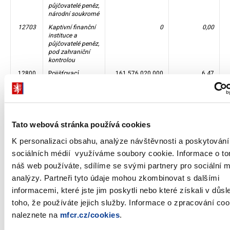
půjčovatelé peněz,
národní soukromé
12703
Kaptivní finanční
0
0,00
instituce a
půjčovatelé peněz,
pod zahraniční
kontrolou
12800
Pojišťovací
161 576 020 000
6,47
společnosti
12801
Pojišťovací
145 890 000
0,01
společnosti,
veřejné
Tato webová stránka používá cookies
12802
Pojišťovací
4 412 340 000
0,18
společnosti,
K personalizaci obsahu, analýze návštěvnosti a poskytování
národní soukromé
sociálních médií využíváme soubory cookie. Informace o to
12803
Pojišťovací
157 017 790 000
6,29
společnosti, pod
náš web používáte, sdílíme se svými partnery pro sociální 
zahraniční
analýzy. Partneři tyto údaje mohou zkombinovat s dalšími
kontrolou
informacemi, které jste jim poskytli nebo které získali v důs
12900
Penzijní fondy
409 162 930 000
16,38
toho, že používáte jejich služby. Informace o zpracování coo
12901
Penzijní fondy,
0
0,00
naleznete na
mfcr.cz/cookies
.
veřejné
12902
Penzijní fondy,
2 064 190 000
0,08