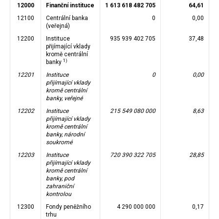
12000
Finanční instituce
1 613 618 482 705
64,61
12100
Centrální banka
0
0,00
(veřejná)
12200
Instituce
935 939 402 705
37,48
přijímající vklady
kromě centrální
1)
banky
12201
Instituce
0
0,00
přijímající vklady
kromě centrální
banky, veřejné
12202
Instituce
215 549 080 000
8,63
přijímající vklady
kromě centrální
banky, národní
soukromé
12203
Instituce
720 390 322 705
28,85
přijímající vklady
kromě centrální
banky, pod
zahraniční
kontrolou
12300
Fondy peněžního
4 290 000 000
0,17
trhu