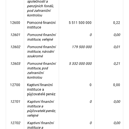
společností a
penzijních fondů,
pod zahraniční
kontrolou
12600
Pomocné finanční
5 511 500 000
0,22
instituce
12601
Pomocné finanční
0
0,00
instituce, veřejné
12602
Pomocné finanční
179 500 000
0,01
instituce, národní
soukromé
12603
Pomocné finanční
5 332 000 000
0,21
instituce, pod
zahraniční
kontrolou
12700
Kaptivní finanční
0
0,00
instituce a
půjčovatelé peněz
12701
Kaptivní finanční
0
0,00
instituce a
půjčovatelé peněz,
veřejné
12702
Kaptivní finanční
0
0,00
instituce a