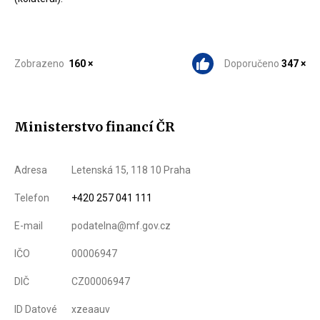
Zobrazeno
160 ×
Doporučeno
347 ×
Ministerstvo financí ČR
Adresa
Letenská 15, 118 10 Praha
Telefon
+420 257 041 111
E-mail
podatelna@mf.gov.cz
IČO
00006947
DIČ
CZ00006947
ID Datové
xzeaauv