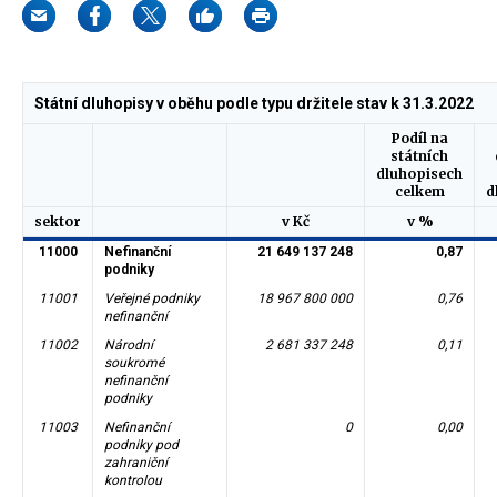
Státní dluhopisy v oběhu podle typu držitele stav k 31.3.2022
Podíl na
státních
dluhopisech
celkem
d
sektor
v Kč
v %
11000
Nefinanční
21 649 137 248
0,87
podniky
11001
Veřejné podniky
18 967 800 000
0,76
nefinanční
11002
Národní
2 681 337 248
0,11
soukromé
nefinanční
podniky
11003
Nefinanční
0
0,00
podniky pod
zahraniční
kontrolou