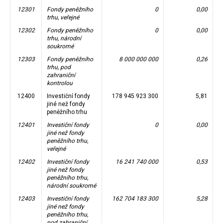
12301
Fondy peněžního
0
0,00
trhu, veřejné
12302
Fondy peněžního
0
0,00
trhu, národní
soukromé
12303
Fondy peněžního
8 000 000 000
0,26
trhu, pod
zahraniční
kontrolou
12400
Investiční fondy
178 945 923 300
5,81
jiné než fondy
peněžního trhu
12401
Investiční fondy
0
0,00
jiné než fondy
peněžního trhu,
veřejné
12402
Investiční fondy
16 241 740 000
0,53
jiné než fondy
peněžního trhu,
národní soukromé
12403
Investiční fondy
162 704 183 300
5,28
jiné než fondy
peněžního trhu,
pod zahraniční