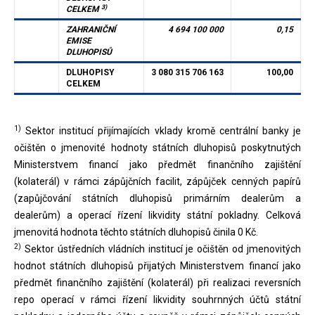
3)
CELKEM
ZAHRANIČNÍ
4 694 100 000
0,15
EMISE
DLUHOPISŮ
DLUHOPISY
3 080 315 706 163
100,00
CELKEM
1)
Sektor institucí přijímajících vklady kromě centrální banky je
očištěn o jmenovité hodnoty státních dluhopisů poskytnutých
Ministerstvem financí jako předmět finančního zajištění
(kolaterál) v rámci zápůjčních facilit, zápůjček cenných papírů
(zapůjčování státních dluhopisů primárním dealerům a
dealerům) a operací řízení likvidity státní pokladny. Celková
jmenovitá hodnota těchto státních dluhopisů činila 0 Kč.
2)
Sektor ústředních vládních institucí je očištěn od jmenovitých
hodnot státních dluhopisů přijatých Ministerstvem financí jako
předmět finančního zajištění (kolaterál) při realizaci reversních
repo operací v rámci řízení likvidity souhrnných účtů státní