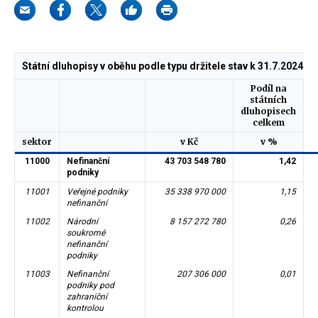
Státní dluhopisy v oběhu podle typu držitele stav k 31.7.2024
Podíl na
státních
dluhopisech
celkem
d
sektor
v Kč
v %
11000
Nefinanční
43 703 548 780
1,42
podniky
11001
Veřejné podniky
35 338 970 000
1,15
nefinanční
11002
Národní
8 157 272 780
0,26
soukromé
nefinanční
podniky
11003
Nefinanční
207 306 000
0,01
podniky pod
zahraniční
kontrolou