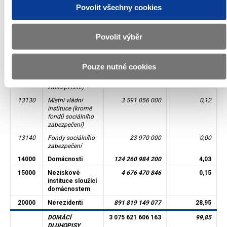
Povolit všechny cookies
národní soukromé
12903
Penzijní fondy,
383 770 270 000
12,46
pod zahraniční
Povolit výběr
kontrolou
13000
Vládní instituce
39 824 726 000
1,29
13110
Ústřední vládní
36 209 700 000
1,18
Pouze nutné cookies
instituce (kromě
fondů sociálního
2)
zabezpečení)
13130
Místní vládní
3 591 056 000
0,12
instituce (kromě
fondů sociálního
zabezpečení)
13140
Fondy sociálního
23 970 000
0,00
zabezpečení
14000
Domácnosti
124 260 984 200
4,03
15000
Neziskové
4 676 470 846
0,15
instituce sloužící
domácnostem
20000
Nerezidenti
891 819 149 077
28,95
DOMÁCÍ
3 075 621 606 163
99,85
DLUHOPISY