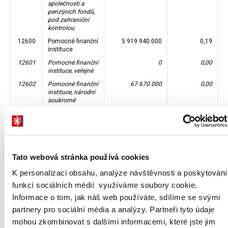
společností a
penzijních fondů,
pod zahraniční
kontrolou
12600
Pomocné finanční
5 919 940 000
0,19
instituce
12601
Pomocné finanční
0
0,00
instituce, veřejné
12602
Pomocné finanční
67 670 000
0,00
instituce, národní
soukromé
12603
Pomocné finanční
5 852 270 000
0,19
instituce, pod
zahraniční
kontrolou
12700
Kaptivní finanční
238 000 000
0,01
Tato webová stránka používá cookies
instituce a
půjčovatelé peněz
K personalizaci obsahu, analýze návštěvnosti a poskytování
12701
Kaptivní finanční
0
0,00
funkcí sociálních médií využíváme soubory cookie.
instituce a
Informace o tom, jak náš web používáte, sdílíme se svými
půjčovatelé peněz,
veřejné
partnery pro sociální média a analýzy. Partneři tyto údaje
12702
Kaptivní finanční
238 000 000
0,01
mohou zkombinovat s dalšími informacemi, které jste jim
instituce a