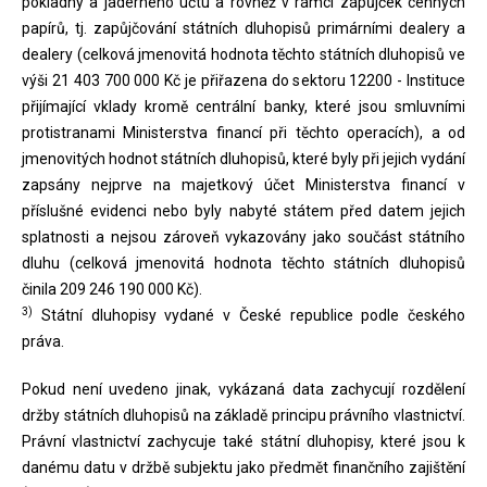
pokladny a jaderného účtu a rovněž v rámci zápůjček cenných
papírů, tj. zapůjčování státních dluhopisů primárními dealery a
dealery (celková jmenovitá hodnota těchto státních dluhopisů ve
výši 21 403 700 000 Kč je přiřazena do sektoru 12200 - Instituce
přijímající vklady kromě centrální banky, které jsou smluvními
protistranami Ministerstva financí při těchto operacích), a od
jmenovitých hodnot státních dluhopisů, které byly při jejich vydání
zapsány nejprve na majetkový účet Ministerstva financí v
příslušné evidenci nebo byly nabyté státem před datem jejich
splatnosti a nejsou zároveň vykazovány jako součást státního
dluhu (celková jmenovitá hodnota těchto státních dluhopisů
činila 209 246 190 000 Kč).
3)
Státní dluhopisy vydané v České republice podle českého
práva.
Pokud není uvedeno jinak, vykázaná data zachycují rozdělení
držby státních dluhopisů na základě principu právního vlastnictví.
Právní vlastnictví zachycuje také státní dluhopisy, které jsou k
danému datu v držbě subjektu jako předmět finančního zajištění