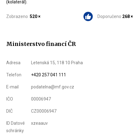
(kolaterál).
Zobrazeno
520 ×
Doporučeno
268 ×
Ministerstvo financí ČR
Adresa
Letenská 15, 118 10 Praha
Telefon
+420 257 041 111
E-mail
podatelna@mf.gov.cz
IČO
00006947
DIČ
CZ00006947
ID Datové
xzeaauv
schránky