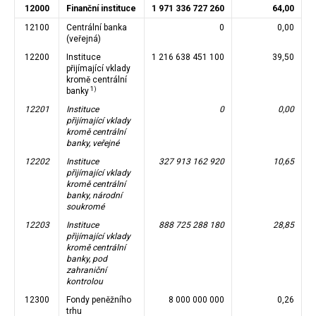
12000
Finanční instituce
1 971 336 727 260
64,00
12100
Centrální banka
0
0,00
(veřejná)
12200
Instituce
1 216 638 451 100
39,50
přijímající vklady
kromě centrální
1)
banky
12201
Instituce
0
0,00
přijímající vklady
kromě centrální
banky, veřejné
12202
Instituce
327 913 162 920
10,65
přijímající vklady
kromě centrální
banky, národní
soukromé
12203
Instituce
888 725 288 180
28,85
přijímající vklady
kromě centrální
banky, pod
zahraniční
kontrolou
12300
Fondy peněžního
8 000 000 000
0,26
trhu