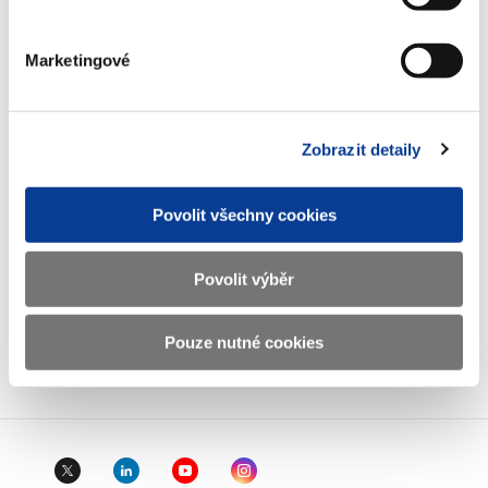
E-mail
podatelna@mf.gov.cz
IČO
00006947
Marketingové
DIČ
CZ00006947
ID Datové
xzeaauv
Zobrazit detaily
schránky
Povolit všechny cookies
Weby ministerstva
Povolit výběr
Resort financí
Pouze nutné cookies
Důležité odkazy