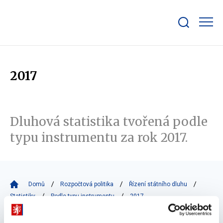
Zobrazit/skrýt
search
bar
2017
Dluhová statistika tvořená podle
typu instrumentu za rok 2017.
Domů
Rozpočtová politika
Řízení státního dluhu
Statistiky
Podle typu instrumentu
2017