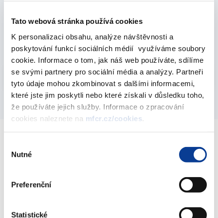
Státní dluhopisy podle typu instrumentu za rok
Tato webová stránka používá cookies
2017
K personalizaci obsahu, analýze návštěvnosti a
31. ledna 2018
poskytování funkcí sociálních médií využíváme soubory
cookie. Informace o tom, jak náš web používáte, sdílíme
Vyberte
se svými partnery pro sociální média a analýzy. Partneři
2017
tyto údaje mohou zkombinovat s dalšími informacemi,
které jste jim poskytli nebo které získali v důsledku toho,
že používáte jejich služby. Informace o zpracování
cookies naleznete na
mfcr.cz/cookies
.
Výběr
Ministerstvo financí ČR
Nutné
souhlasu
Adresa
Letenská 15, 118 10 Praha
Preferenční
Telefon
+420 257 041 111
Statistické