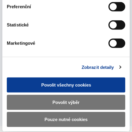
než příspěvková organizace zařazené v subsektoru
Preferenční
místních vládních institucí.
Statistické
Marketingové
Ostatní místní vládní
instituce
Zobrazit detaily
Informace o agregovaných fiskálních údajích
Povolit všechny cookies
(ekvivalentních číselných údajích z veřejných účtů) za
ostatní vládní instituce v subsektoru S.1313.
Povolit výběr
Pouze nutné cookies