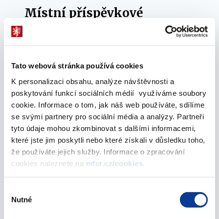
Místní příspěvkové
organizace
Informace o agregovaných fiskálních údajích
Tato webová stránka používá cookies
(ekvivalentních číselných údajích z veřejných účtů) za
místní příspěvkové organizace.
K personalizaci obsahu, analýze návštěvnosti a
poskytování funkcí sociálních médií využíváme soubory
cookie. Informace o tom, jak náš web používáte, sdílíme
se svými partnery pro sociální média a analýzy. Partneři
tyto údaje mohou zkombinovat s dalšími informacemi,
které jste jim poskytli nebo které získali v důsledku toho,
Nemocnice s jinou právní
že používáte jejich služby. Informace o zpracování
formou než příspěvková
cookies naleznete na
mfcr.cz/cookies
.
organizace
Výběr
Nutné
souhlasu
Informace o agregovaných fiskálních údajích na
hotovostní bázi za nemocnice s jinou právní formou