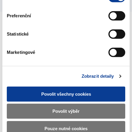
Preferenční
Ministerstvo financí ČR
Statistické
Adresa
Letenská 15, 118 10 Praha
Marketingové
Telefon
+420 257 041 111
E-mail
podatelna@mf.gov.cz
Zobrazit detaily
IČO
00006947
Povolit všechny cookies
DIČ
CZ00006947
ID Datové
xzeaauv
Povolit výběr
schránky
Pouze nutné cookies