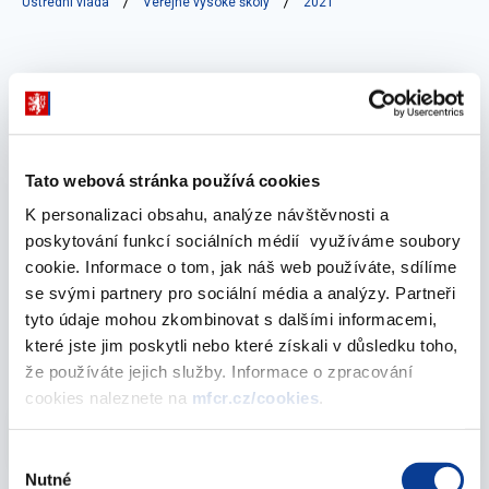
Ústřední vláda
Veřejné vysoké školy
2021
Vyberte
2021
Tato webová stránka používá cookies
leden 2022
K personalizaci obsahu, analýze návštěvnosti a
poskytování funkcí sociálních médií využíváme soubory
cookie. Informace o tom, jak náš web používáte, sdílíme
se svými partnery pro sociální média a analýzy. Partneři
Výkaz zdrojů a užití peněžních prostředků VVŠ -
tyto údaje mohou zkombinovat s dalšími informacemi,
měsíční
které jste jim poskytli nebo které získali v důsledku toho,
31. ledna 2022
že používáte jejich služby. Informace o zpracování
cookies naleznete na
mfcr.cz/cookies
.
Vyberte
2021
Výběr
Nutné
souhlasu