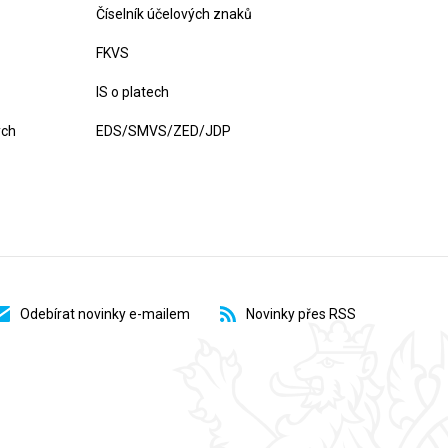
Číselník účelových znaků
FKVS
IS o platech
ých
EDS/SMVS/ZED/JDP
Odebírat novinky e-mailem
Novinky přes RSS