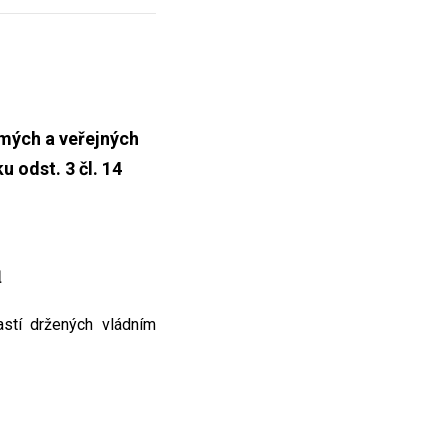
mých a veřejných
 odst. 3 čl. 14
u
astí držených vládním