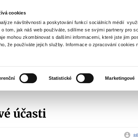
ívá cookies
nalýze návštěvnosti a poskytování funkcí sociálních médií vyu
Vyhledat
 o tom, jak náš web používáte, sdílíme se svými partnery pro so
daje mohou zkombinovat s dalšími informacemi, které jste jim pos
oho, že používáte jejich služby. Informace o zpracování cookies 
Finanční trh
Daně a účetnictví
Z
obrazit
Zobrazit
Zobrazit
ubmenu
submenu
submenu
ozpočtová
Finanční
Daně
olitika
trh
a
erenční
Statistické
Marketingové
účetnictví
tatistické informace
Majetkové účasti
2016
Majetkové účasti
é účasti
od