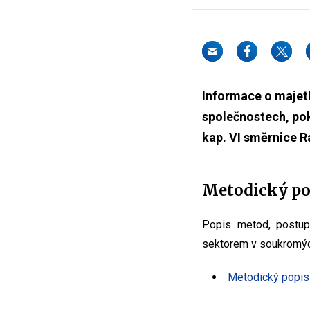
Informace o majet
společnostech, pok
kap. VI směrnice R
Metodický pop
Popis metod, postupů
sektorem v soukromýc
Metodický popis 