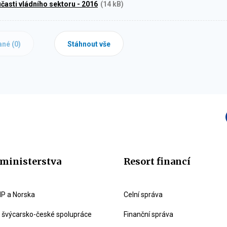
časti vládního sektoru - 2016
(14 kB)
ané (
0
)
Stáhnout vše
ministerstva
Resort financí
P a Norska
Celní správa
švýcarsko-české spolupráce
Finanční správa