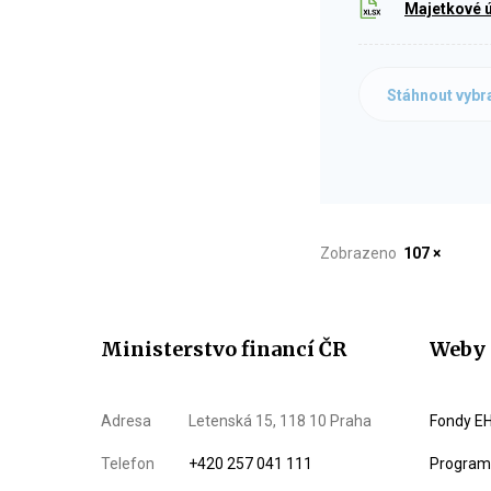
Majetkové ú
Stáhnout vybr
Zobrazeno
107 ×
Ministerstvo financí ČR
Weby 
Adresa
Letenská 15, 118 10 Praha
Fondy EH
Telefon
+420 257 041 111
Program 