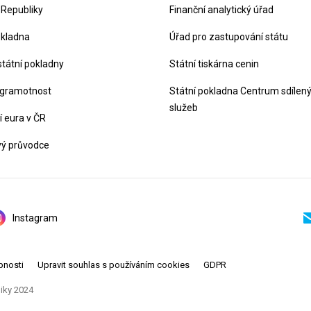
 Republiky
Finanční analytický úřad
okladna
Úřad pro zastupování státu
státní pokladny
Státní tiskárna cenin
 gramotnost
Státní pokladna Centrum sdílen
služeb
 eura v ČR
vý průvodce
Instagram
pnosti
Upravit souhlas s používáním cookies
GDPR
liky 2024