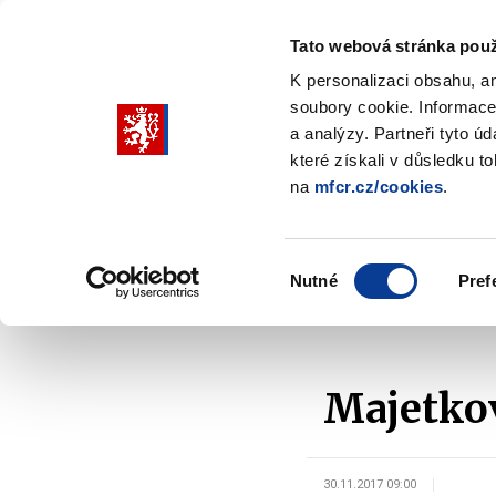
Tato webová stránka použ
K personalizaci obsahu, a
soubory cookie. Informace
Pohybujte
a analýzy. Partneři tyto ú
šipkami
které získali v důsledku t
na
mfcr.cz/cookies
.
nahoru
Ministerstvo
Rozpočtová politika
a
Zobrazit
Z
submenu
s
dolů
Ministerstvo
R
Výběr
p
Nutné
Pref
pro
souhlasu
Domů
Rozpočtová politika
Rozpočtové rámce - S
výběr
našeptaných
položek
Majetkov
30.11.2017 09:00