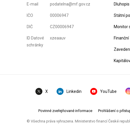
E-mail
podatelna@mf.gov.cz
Dluhopis
IČO
00006947
Státní p
DIČ
CZ00006947
Monitor 
ID Datové
xzeaauv
Finanční
schránky
Zavedení
Kapitálo
Linkedin
YouTube
X
Povinné zveřejňované informace
Prohlášení o přístu
© Všechna práva vyhrazena. Ministerstvo financí České repub