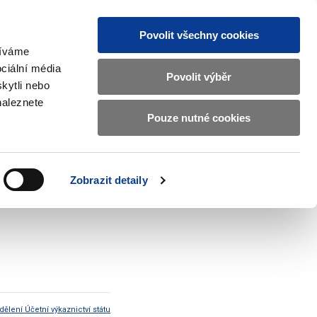
Povolit všechny cookies
žíváme
CZ
EN
ciální média
Základní
Povolit výběr
kytli nebo
informace
naleznete
o
Pouze nutné cookies
ahraničí a EU
Kontrola a regulace
Ministerstvu
Zobrazit
Zobrazit
submenu
submenu
financí
Zahraničí
Kontrola
a
a
v
Zobrazit detaily
EU
regulace
českém
znakovém
jazyce.
dělení Účetní výkaznictví státu