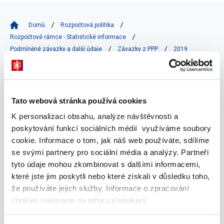
Domů
Rozpočtová politika
Rozpočtové rámce - Statistické informace
Podmíněné závazky a další údaje
Závazky z PPP
2019
Vyberte
2019
Tato webová stránka používá cookies
K personalizaci obsahu, analýze návštěvnosti a
poskytování funkcí sociálních médií využíváme soubory
cookie. Informace o tom, jak náš web používáte, sdílíme
říjen 2019
se svými partnery pro sociální média a analýzy. Partneři
tyto údaje mohou zkombinovat s dalšími informacemi,
které jste jim poskytli nebo které získali v důsledku toho,
Mimorozvahová PPP (2014-2018)
že používáte jejich služby. Informace o zpracování
cookies naleznete na
mfcr.cz/cookies
.
31. října 2019