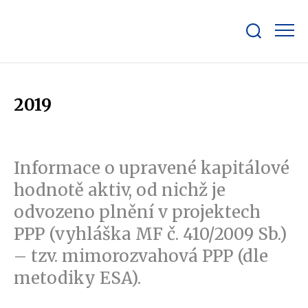
Zobrazit/skrýt
search
bar
2019
Informace o upravené kapitálové
hodnotě aktiv, od nichž je
odvozeno plnění v projektech
PPP (vyhláška MF č. 410/2009 Sb.)
– tzv. mimorozvahová PPP (dle
metodiky ESA).