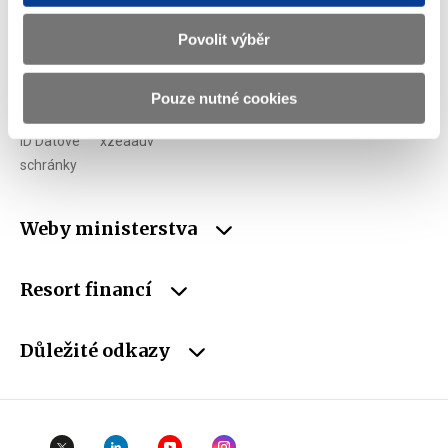
E-mail
podatelna@mf.gov.cz
Povolit výběr
IČO
00006947
Pouze nutné cookies
DIČ
CZ00006947
ID Datové
xzeaauv
schránky
Weby ministerstva
Resort financí
Důležité odkazy