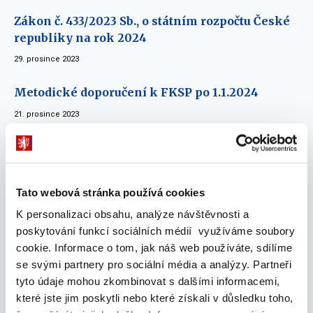
Zákon č. 433/2023 Sb., o státním rozpočtu České
republiky na rok 2024
29. prosince 2023
Metodické doporučení k FKSP po 1.1.2024
21. prosince 2023
Vyhláška č. 333/2023 Sb.
08. prosince 2023
Tato webová stránka používá cookies
Informace k finančnímu vypořádání vztahů se
K personalizaci obsahu, analýze návštěvnosti a
státním rozpočtem za rok 2023
poskytování funkcí sociálních médií využíváme soubory
13. listopadu 2023
cookie. Informace o tom, jak náš web používáte, sdílíme
se svými partnery pro sociální média a analýzy. Partneři
Zákon č. 449/2022 Sb., o státním rozpočtu České
tyto údaje mohou zkombinovat s dalšími informacemi,
republiky na rok 2023
které jste jim poskytli nebo které získali v důsledku toho,
02. ledna 2023