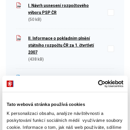
I. Návrh usnesení rozpočtového
výboru PSP ČR
(50 kB)
II. Informace o pokladním plnění
státního rozpočtu ČR za 1. čtvrtletí
2007
(438 kB)
II. Informace o pokladním plnění
státního rozpočtu ČR za 1. čtvrtletí
2007
(1,6 MB)
Tato webová stránka používá cookies
K personalizaci obsahu, analýze návštěvnosti a
II. Informace o pokladním plnění
poskytování funkcí sociálních médií využíváme soubory
státního rozpočtu ČR za 1. čtvrtletí
cookie. Informace o tom, jak náš web používáte, sdílíme