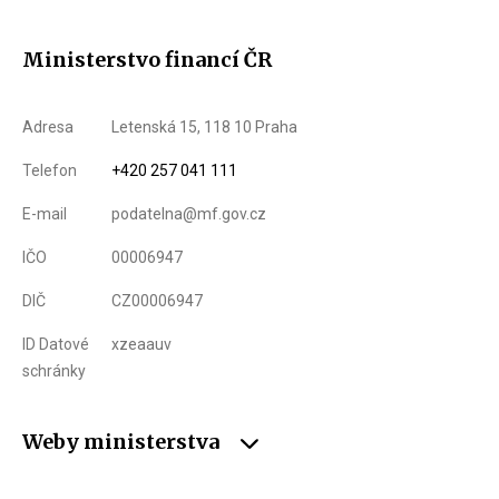
Ministerstvo financí ČR
Adresa
Letenská 15, 118 10 Praha
Telefon
+420 257 041 111
E-mail
podatelna@mf.gov.cz
IČO
00006947
DIČ
CZ00006947
ID Datové
xzeaauv
schránky
Weby ministerstva