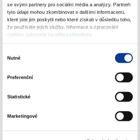
2007
se svými partnery pro sociální média a analýzy. Partneři
(834 kB)
tyto údaje mohou zkombinovat s dalšími informacemi,
které jste jim poskytli nebo které získali v důsledku toho,
že používáte jejich služby. Informace o zpracování
II.-A. Pokladní plnění státního
cookies naleznete na
mfcr.cz/cookies
.
rozpočtu
(336 kB)
Výběr
Nutné
souhlasu
II.-B. Řízení státního dluhu
(224 kB)
Preferenční
II.-C. Situační zpráva státní pokladny
(145 kB)
Statistické
II.-Tabulková část
(232 kB)
Marketingové
Kompletní informace za 1. čtvrtletí