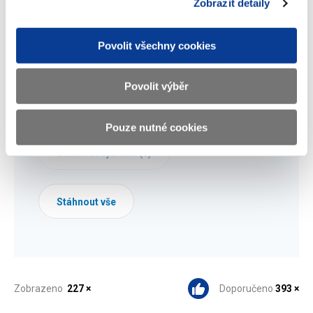
2007 ke stažení
Zobrazit detaily
(501 kB)
Povolit všechny cookies
Kompletní informace za 1. čtvrtletí
2007 ke stažení
Povolit výběr
(481 kB)
Pouze nutné cookies
Stáhnout vybrané (
0
)
Stáhnout vše
Zobrazeno
227 ×
Doporučeno
393 ×