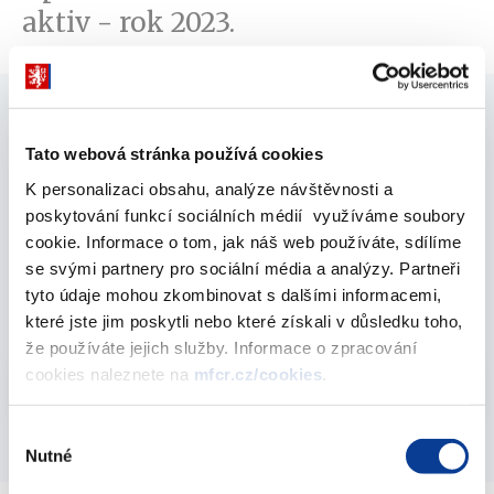
aktiv - rok 2023.
Domů
Rozpočtová politika
Územní rozpočty
Tato webová stránka používá cookies
Finanční vypořádání
2023
K personalizaci obsahu, analýze návštěvnosti a
poskytování funkcí sociálních médií využíváme soubory
cookie. Informace o tom, jak náš web používáte, sdílíme
Metodické informace k finančnímu vypořádání
se svými partnery pro sociální média a analýzy. Partneři
s kapitolou státního rozpočtu VPS za rok 2023
tyto údaje mohou zkombinovat s dalšími informacemi,
28. prosince 2023
které jste jim poskytli nebo které získali v důsledku toho,
že používáte jejich služby. Informace o zpracování
Vyberte
cookies naleznete na
mfcr.cz/cookies
.
2023
Výběr
Nutné
souhlasu