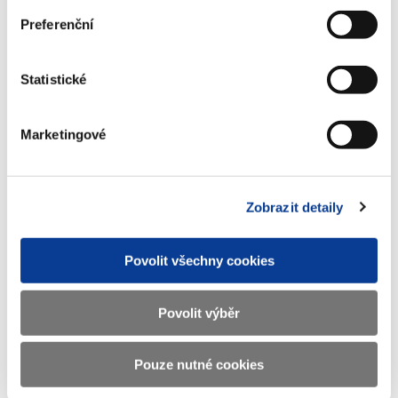
Preferenční
Ministerstvo financí ČR
Statistické
Adresa
Letenská 15, 118 10 Praha
Marketingové
Telefon
+420 257 041 111
E-mail
podatelna@mf.gov.cz
Zobrazit detaily
IČO
00006947
DIČ
CZ00006947
Povolit všechny cookies
ID Datové
xzeaauv
schránky
Povolit výběr
Weby ministerstva
Pouze nutné cookies