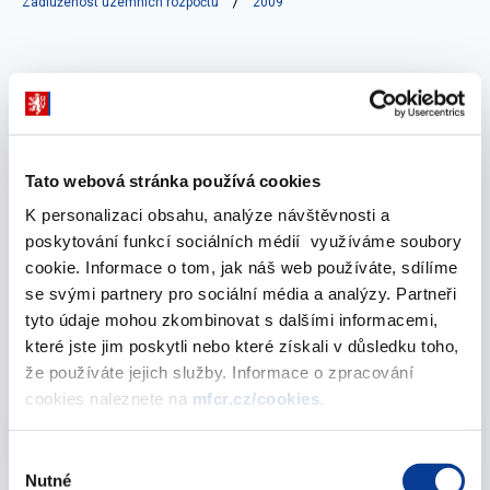
Zadluženost územních rozpočtů
2009
Vyberte
2009
Tato webová stránka používá cookies
říjen 2010
K personalizaci obsahu, analýze návštěvnosti a
poskytování funkcí sociálních médií využíváme soubory
cookie. Informace o tom, jak náš web používáte, sdílíme
se svými partnery pro sociální média a analýzy. Partneři
Zadluženost územních samosprávných celků v
tyto údaje mohou zkombinovat s dalšími informacemi,
roce 2009
které jste jim poskytli nebo které získali v důsledku toho,
07. října 2010
že používáte jejich služby. Informace o zpracování
cookies naleznete na
mfcr.cz/cookies
.
Vyberte
2009
Výběr
Nutné
souhlasu