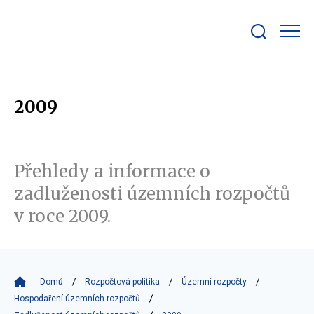
Zobrazit/skrýt
search
bar
2009
Přehledy a informace o
zadluženosti územních rozpočtů
v roce 2009.
Domů
Rozpočtová politika
Územní rozpočty
Hospodaření územních rozpočtů