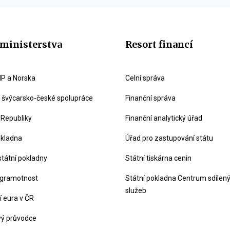
ministerstva
Resort financí
P a Norska
Celní správa
švýcarsko-české spolupráce
Finanční správa
 Republiky
Finanční analytický úřad
okladna
Úřad pro zastupování státu
státní pokladny
Státní tiskárna cenin
 gramotnost
Státní pokladna Centrum sdílen
služeb
 eura v ČR
vý průvodce