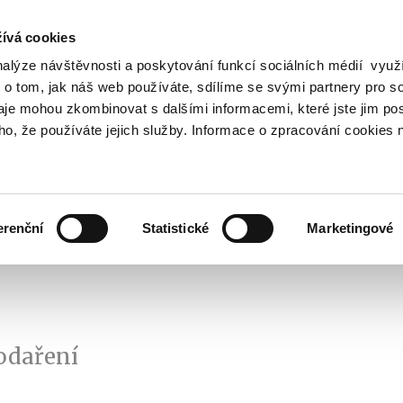
ívá cookies
nalýze návštěvnosti a poskytování funkcí sociálních médií vyu
Vyhledat
 o tom, jak náš web používáte, sdílíme se svými partnery pro so
daje mohou zkombinovat s dalšími informacemi, které jste jim pos
oho, že používáte jejich služby. Informace o zpracování cookies 
Finanční trh
Daně a účetnictví
Z
obrazit
Zobrazit
Zobrazit
ubmenu
submenu
submenu
ozpočtová
Finanční
Daně
olitika
trh
a
erenční
Statistické
Marketingové
účetnictví
odaření