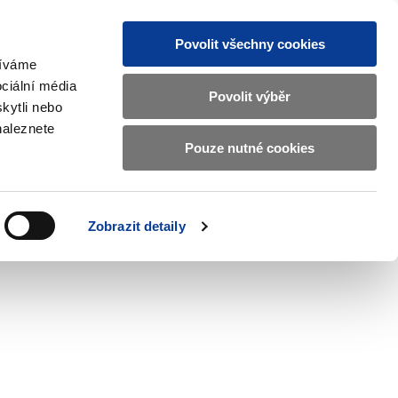
Povolit všechny cookies
žíváme
CZ
EN
ciální média
Základní
Povolit výběr
kytli nebo
informace
naleznete
o
Pouze nutné cookies
ahraničí a EU
Kontrola a regulace
Ministerstvu
Zobrazit
Zobrazit
submenu
submenu
financí
Zahraničí
Kontrola
a
a
v
Zobrazit detaily
EU
regulace
českém
znakovém
jazyce.