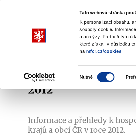
Tato webová stránka použ
K personalizaci obsahu, a
soubory cookie. Informace
Pohybujte
a analýzy. Partneři tyto ú
šipkami
které získali v důsledku t
na
mfcr.cz/cookies
.
nahoru
Ministerstvo
Rozpočtová politika
a
Zobrazit
Z
submenu
s
dolů
Ministerstvo
R
Výběr
p
Nutné
Pref
pro
souhlasu
2012
výběr
našeptaných
položek
Informace a přehledy k hosp
krajů a obcí ČR v roce 2012.