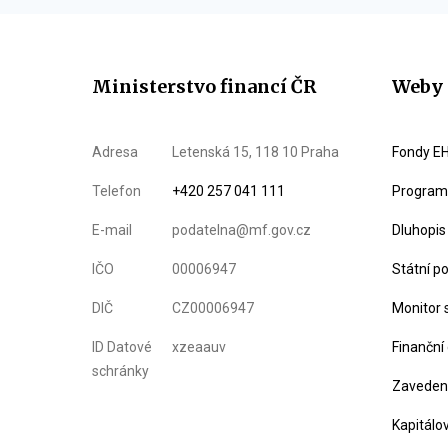
Ministerstvo financí ČR
Weby 
Adresa
Letenská 15, 118 10 Praha
Fondy EH
Telefon
+420 257 041 111
Program 
E-mail
podatelna@mf.gov.cz
Dluhopis
IČO
00006947
Státní p
DIČ
CZ00006947
Monitor 
ID Datové
xzeaauv
Finanční
schránky
Zavedení
Kapitálo