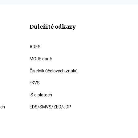
Důležité odkazy
ARES
MOJE daně
Číselník účelových znaků
FKVS
IS o platech
ých
EDS/SMVS/ZED/JDP