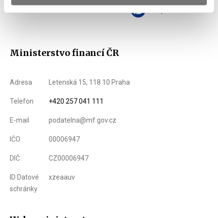
Zobrazeno
201 ×
Doporučeno
323 ×
Ministerstvo financí ČR
Adresa
Letenská 15, 118 10 Praha
Telefon
+420 257 041 111
E-mail
podatelna@mf.gov.cz
IČO
00006947
DIČ
CZ00006947
ID Datové
xzeaauv
schránky