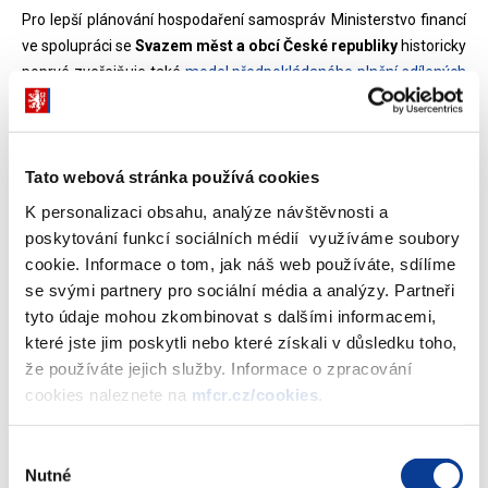
Pro lepší plánování hospodaření samospráv Ministerstvo financí
ve spolupráci se
Svazem měst a obcí České republiky
historicky
poprvé zveřejňuje také
model předpokládaného plnění sdílených
daňových příjmů v průběhu roku 2021 dle jednotlivých čtvrtletí a
měsíců
(
85,63 kB)
. Model nezahrnuje příjmy obcí, které
nemají charakter sdílených daní, například daň z hazardních her,
Tato webová stránka používá cookies
místní či správní poplatky, poplatky za znečištění životního
prostředí a podobně.
K personalizaci obsahu, analýze návštěvnosti a
poskytování funkcí sociálních médií využíváme soubory
cookie. Informace o tom, jak náš web používáte, sdílíme
se svými partnery pro sociální média a analýzy. Partneři
tyto údaje mohou zkombinovat s dalšími informacemi,
které jste jim poskytli nebo které získali v důsledku toho,
že používáte jejich služby. Informace o zpracování
cookies naleznete na
mfcr.cz/cookies
.
Výběr
Nutné
souhlasu