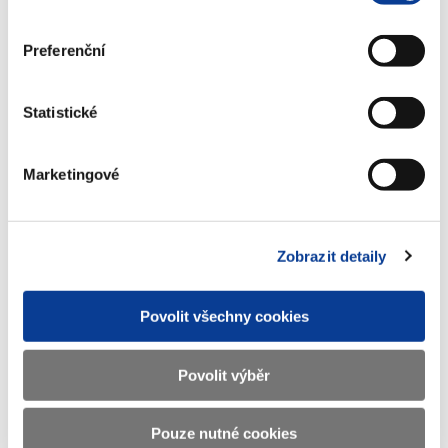
Preferenční
Dokumenty ke stažení
Statistické
Marketingové
Převody daní obcím
(86 kB)
Zobrazit detaily
Stáhnout vybrané (
0
)
Povolit všechny cookies
Stáhnout vše
Povolit výběr
Pouze nutné cookies