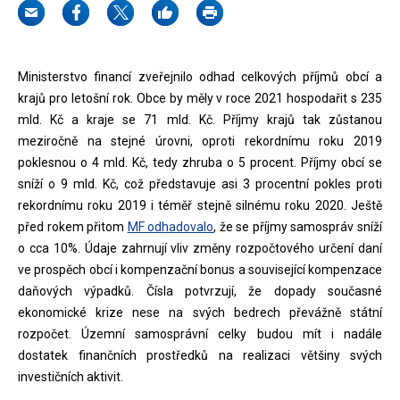
Ministerstvo financí zveřejnilo odhad celkových příjmů obcí a
krajů pro letošní rok. Obce by měly v roce 2021 hospodařit s 235
mld. Kč a kraje se 71 mld. Kč. Příjmy krajů tak zůstanou
meziročně na stejné úrovni, oproti rekordnímu roku 2019
poklesnou o 4 mld. Kč, tedy zhruba o 5 procent. Příjmy obcí se
sníží o 9 mld. Kč, což představuje asi 3 procentní pokles proti
rekordnímu roku 2019 i téměř stejně silnému roku 2020. Ještě
před rokem přitom
MF odhadovalo
, že se příjmy samospráv sníží
o cca 10%. Údaje zahrnují vliv změny rozpočtového určení daní
ve prospěch obcí i kompenzační bonus a související kompenzace
daňových výpadků. Čísla potvrzují, že dopady současné
ekonomické krize nese na svých bedrech převážně státní
rozpočet. Územní samosprávní celky budou mít i nadále
dostatek finančních prostředků na realizaci většiny svých
investičních aktivit.